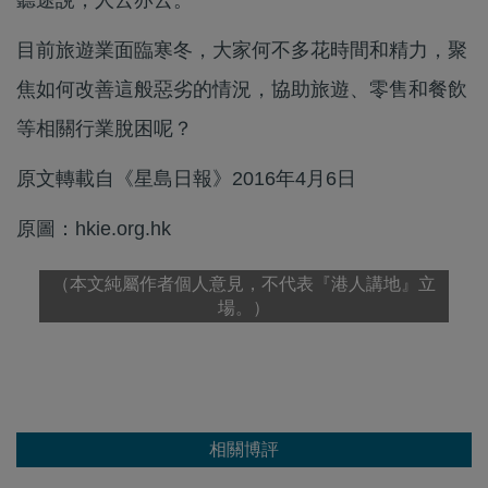
聽途說，人云亦云。
目前旅遊業面臨寒冬，大家何不多花時間和精力，聚
焦如何改善這般惡劣的情況，協助旅遊、零售和餐飲
等相關行業脫困呢？
原文轉載自《星島日報》2016年4月6日
原圖：hkie.org.hk
（本文純屬作者個人意見，不代表『港人講地』立
場。）
相關博評