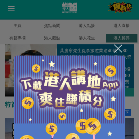
主頁
焦點新聞
港人點播
港人直播
有聲專欄
港人觀點
港人花生
港人博評
葉慶寧先生從事旅遊業逾40載， 80
年代創辦金怡假期， 90年代開始投資
酒店、餐飲、資訊科技及地產等業
務。 葉先生公餘時間亦在多家報章撰
文，為旅遊業和社會釋放正能量。80
年初，本港面對金融風暴期間，他贊
助亞洲電視拍製一系列感人勵志的電
葉慶寧
作者其他博評
視記錄片集“尋找他鄉的故事”，以逆
境求存為主題，感染全球華人。 葉先
特首何須用特權
生現任經濟發展委員會小組成員，旅
讚好
0
分享
行代理商諮詢委員會委員，特別行政
區選舉委員會委員，香港旅遊社東主
協會會長等多項公職。