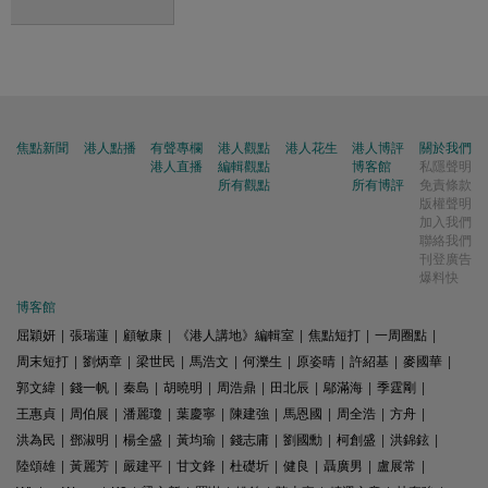
焦點新聞
港人點播
有聲專欄
港人觀點
港人花生
港人博評
關於我們
港人直播
編輯觀點
博客館
私隱聲明
所有觀點
所有博評
免責條款
版權聲明
加入我們
聯絡我們
刊登廣告
爆料快
博客館
屈穎妍
|
張瑞蓮
|
顧敏康
|
《港人講地》編輯室
|
焦點短打
|
一周圈點
|
周末短打
|
劉炳章
|
梁世民
|
馬浩文
|
何濼生
|
原姿晴
|
許紹基
|
麥國華
|
郭文緯
|
錢一帆
|
秦島
|
胡曉明
|
周浩鼎
|
田北辰
|
鄔滿海
|
季霆剛
|
王惠貞
|
周伯展
|
潘麗瓊
|
葉慶寧
|
陳建強
|
馬恩國
|
周全浩
|
方舟
|
洪為民
|
鄧淑明
|
楊全盛
|
黃均瑜
|
錢志庸
|
劉國勳
|
柯創盛
|
洪錦鉉
|
陸頌雄
|
黃麗芳
|
嚴建平
|
甘文鋒
|
杜礎圻
|
健良
|
聶廣男
|
盧展常
|