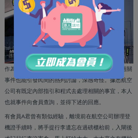
作為資深旅遊業界一員的我，得悉一件手提行李過關
事件也能引發民間的熱列討論，深感奇怪。據悉航空
公司有既定內部指引和程式去處理相關的事宜，本人
也就事件向會員查詢，並得下述的回應。
有會員A君曾有類似經驗，離境前在航空公司辦理登
機證手續時，將手提行李遺忘在過磅櫃枱前，入閘後