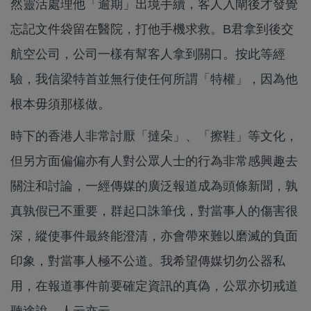
然靈活處理他「逾期」出境手續，客人入閘後才發覺
忘記文件袋留在醫院，打他手機求救。B君拿到後交
航空公司，公司一樣有幫客人拿到關口。按此等經
驗，我信梁特首並無行使任何所謂「特權」，因為他
根本毋須那樣做。
時下的香港人非常討厭「撻朵」、「擦鞋」等文化，
但另方面偏偏亦有人對公眾人士的行為非常感興趣去
關注和討論，一經傳媒的廣泛報道成為頭條新聞，孰
真孰假已不重要，群起口誅筆伐，對當事人的傷害很
深，縱使事件最終能澄清，亦會帶來難以磨滅的負面
印象，對當事人極不公道。我希望傳媒切勿公器私
用，在報道事件前要確定資訊的真偽，公眾亦切戒道