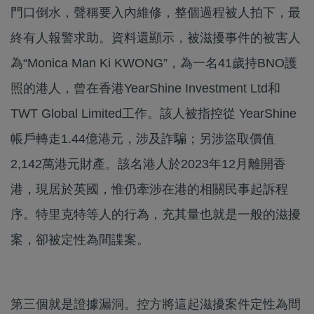
門口倒水，聲稱要入內維修，整個過程被人拍下，最
終有人報警求助。資料還顯示，被滋擾事件的被害人
為“Monica Man Ki KWONG”，為一名41歲持BNO護
照的港人，曾在香港YearShine Investment Ltd和
TWT Global Limited工作。該人被指控從 YearShine
帳戶轉走1.44億港元，涉及詐騙；另涉盜取價值
2,142萬港元財產。該名港人於2023年12月離開香
港，現居於英國，惟仍牽涉在港的相關民事起訴程
序。特里克特等人的行為，充其量也就是一般的滋擾
案，卻被定性為間諜案。
第三個就是證據漏洞。控方將這起滋擾案件定性為間