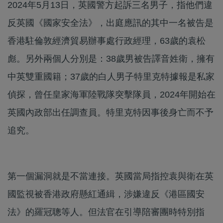
2024年5月13日，英國警方起訴三名男子，指他們違
反英國《國家安全法》，出庭應訊的其中一名被告是
香港駐倫敦經濟貿易辦事處行政經理，63歲的袁松
彪。另外兩個人分別是：38歲男被告譯音姓衛，擁有
中英雙重國籍；37歲的白人男子特里克特據報是私家
偵探，曾任皇家海軍陸戰隊突擊隊員，2024年開始在
英國內政部出任調查員。特里克特因事後身亡而不予
追究。
第一個漏洞就是不當連接。英國當局指控袁與衛在英
國監視被香港政府懸紅通緝，涉嫌違反《港區國安
法》的羅冠聰等人。但法官在引導陪審團時特別指