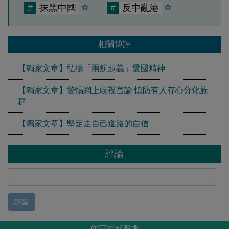
#
抹黑中國
#
反中亂港
相關博評
【獨家文章】弘揚「兩航起義」愛國精神
【獨家文章】警惕網上歧視言論 慎防有人存心分化族
群
【獨家文章】堅定走自己道路的自信
評論
評論
你可能感興趣