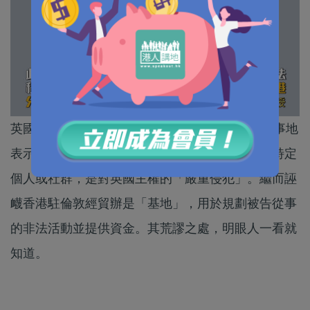
英國外交部於5月8日召見中國駐英大使，煞有其事地
表示外國政府企圖在英國境內騷擾、傷害或恫嚇特定
個人或社群，是對英國主權的「嚴重侵犯」。繼而誣
衊香港駐倫敦經貿辦是「基地」，用於規劃被告從事
的非法活動並提供資金。其荒謬之處，明眼人一看就
知道。