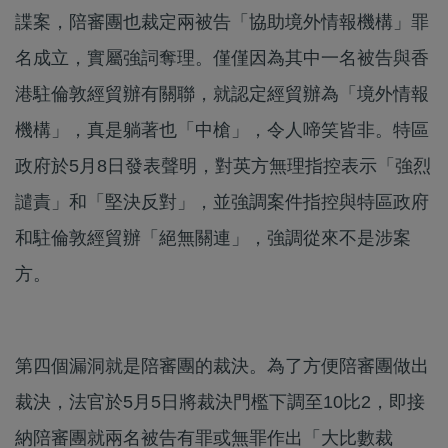
諜案，陪審團也裁定兩被告「協助境外情報機構」罪
名成立，實屬強詞奪理。僅僅因為其中一名被告與香
港駐倫敦經貿辦有關聯，就認定經貿辦為「境外情報
機構」，真是躺著也「中槍」，令人啼笑皆非。特區
政府於5月8日發表聲明，對英方無理指控表示「強烈
譴責」和「堅決反對」，並強調案件指控與特區政府
和駐倫敦經貿辦「絕無關連」，強調從來不是涉案
方。
第四個漏洞就是陪審團的裁決。為了方便陪審團做出
裁決，法官於5月5日將裁決門檻下調至10比2，即接
納陪審團就兩名被告有罪或無罪作出「大比數裁