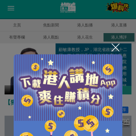
主頁
焦點新聞
港人點播
港人直播
有聲專欄
港人觀點
港人花生
港人博評
顧敏康教授，JP，湖北省政協第十二
屆、第十三屆委員，香港教育大學應
用政策研究及教育未來學院聯席副院
長、國家安全與法律教育研究中心總
監；原湘潭大學法學學部部長、信用
風險管理學院院長、博導；原香港城
市大學法律學院副院長、全國港澳研
顧敏康
作者其他博評
究會理事。
【獨家文章】英國間諜案漏洞百出
讚好
8
分享