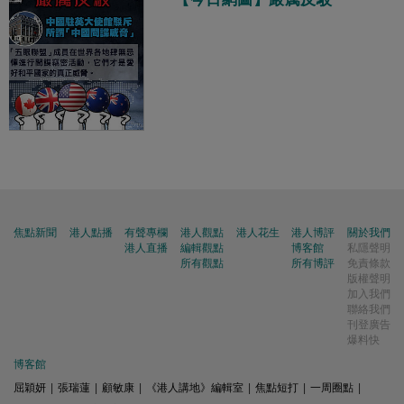
焦點新聞
港人點播
有聲專欄
港人觀點
港人花生
港人博評
關於我們
港人直播
編輯觀點
博客館
私隱聲明
所有觀點
所有博評
免責條款
版權聲明
加入我們
聯絡我們
刊登廣告
爆料快
博客館
屈穎妍
|
張瑞蓮
|
顧敏康
|
《港人講地》編輯室
|
焦點短打
|
一周圈點
|