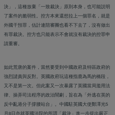
決」，這種放棄「一致裁決」原則本身，也可能説明
了案件的脆弱性。控方本來還想拉上一個罪名，就是
外國干預罪，估計連陪審團也看不下去了，沒有做出
有罪裁決。控方也只能表示不會就沒有裁決的控罪申
請重審。
如此荒唐的案件，當然要受到中國政府及特區政府的
強烈譴責與反對。英國政府玩這種指鹿為馬的橋段，
又不是第一次。但此案又一次暴露了英國當局濫用法
律、操弄司法程序的政治鬧劇，旨在為「外逃在英的
反中亂港分子撐腰站台」。中國駐英國大使鄭澤光5
月8日亦就英國法院的所謂「裁決」進一步提出嚴正