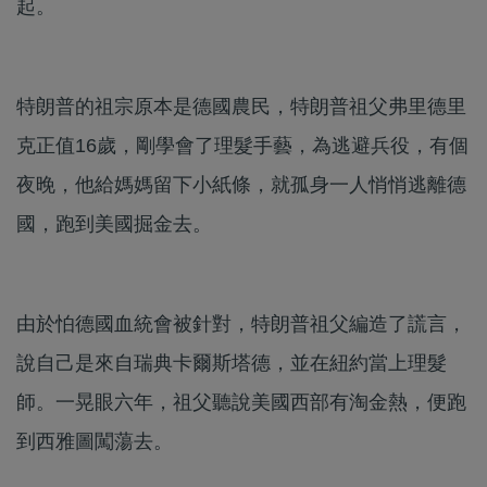
起。
特朗普的祖宗原本是德國農民，特朗普祖父弗里德里
克正值16歲，剛學會了理髮手藝，為逃避兵役，有個
夜晚，他給媽媽留下小紙條，就孤身一人悄悄逃離德
國，跑到美國掘金去。
由於怕德國血統會被針對，特朗普祖父編造了謊言，
說自己是來自瑞典卡爾斯塔德，並在紐約當上理髮
師。一晃眼六年，祖父聽說美國西部有淘金熱，便跑
到西雅圖闖蕩去。