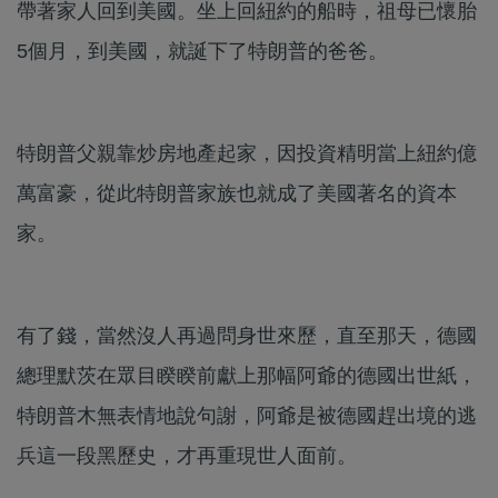
帶著家人回到美國。坐上回紐約的船時，祖母已懷胎
5個月，到美國，就誕下了特朗普的爸爸。
特朗普父親靠炒房地產起家，因投資精明當上紐約億
萬富豪，從此特朗普家族也就成了美國著名的資本
家。
有了錢，當然沒人再過問身世來歷，直至那天，德國
總理默茨在眾目睽睽前獻上那幅阿爺的德國出世紙，
特朗普木無表情地說句謝，阿爺是被德國趕出境的逃
兵這一段黑歷史，才再重現世人面前。