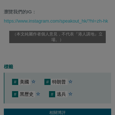
瀏覽我們的IG：
https://www.instagram.com/speakout_hk/?hl=zh-hk
（本文純屬作者個人意見，不代表『港人講地』立
場。）
標籤
#
美國
#
特朗普
#
黑歷史
#
逃兵
相關博評