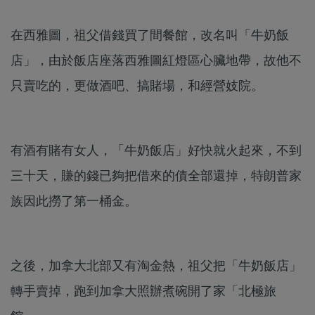
在西雅圖，祖父借錢買了間餐館，改名叫「牛奶飯
店」，由於飯店座落西雅圖紅燈區心臟地帶，故他不
只賣吃的，更做酒吧、搞賭場，和經營妓院。
有酒有賭有女人，「牛奶飯店」好快就火起來，不到
三十天，賺的錢已夠把借來的債全部還掉，特朗普家
族因此撈了第一桶金。
之後，加拿大北部又有淘金熱，祖父把「牛奶飯店」
轉手賣掉，跑到加拿大照辦煮碗開了家「北極旅