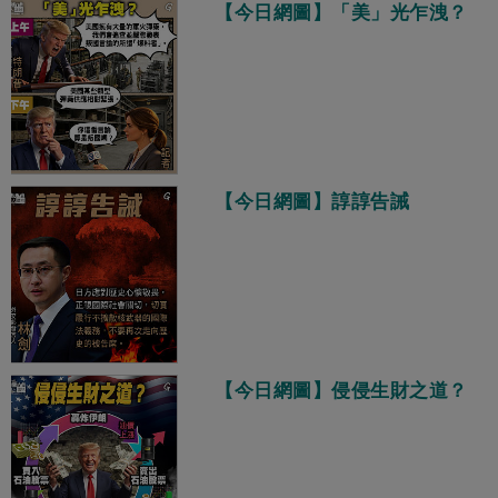
【今日網圖】「美」光乍洩？
【今日網圖】諄諄告誡
【今日網圖】侵侵生財之道？