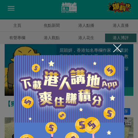
主頁
焦點新聞
港人點播
港人直播
有聲專欄
港人觀點
港人花生
港人博評
屈穎妍，香港知名專欄作家，畢業於
香港中文大學中文系，曾任編劇、教
師、記者、周刊副總編輯和雜誌顧
問，著有《怪獸家長》一書，文章深
受港爸港媽歡迎。
屈穎妍
作者其他博評
【獨家文章】阿爺的出世紙
讚好
46
分享