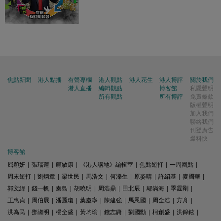
焦點新聞
港人點播
有聲專欄
港人觀點
港人花生
港人博評
關於我們
港人直播
編輯觀點
博客館
私隱聲明
所有觀點
所有博評
免責條款
版權聲明
加入我們
聯絡我們
刊登廣告
爆料快
博客館
屈穎妍
|
張瑞蓮
|
顧敏康
|
《港人講地》編輯室
|
焦點短打
|
一周圈點
|
周末短打
|
劉炳章
|
梁世民
|
馬浩文
|
何濼生
|
原姿晴
|
許紹基
|
麥國華
|
郭文緯
|
錢一帆
|
秦島
|
胡曉明
|
周浩鼎
|
田北辰
|
鄔滿海
|
季霆剛
|
王惠貞
|
周伯展
|
潘麗瓊
|
葉慶寧
|
陳建強
|
馬恩國
|
周全浩
|
方舟
|
洪為民
|
鄧淑明
|
楊全盛
|
黃均瑜
|
錢志庸
|
劉國勳
|
柯創盛
|
洪錦鉉
|