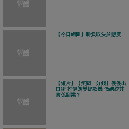
【今日網圖】勝負取決於態度
【短片】【笑聞一分錢】侵侵出
口術 打伊朗變提款機 做總統其
實係副業？