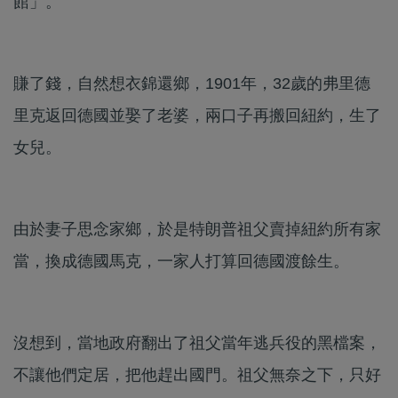
館」。
賺了錢，自然想衣錦還鄉，1901年，32歲的弗里德
里克返回德國並娶了老婆，兩口子再搬回紐約，生了
女兒。
由於妻子思念家鄉，於是特朗普祖父賣掉紐約所有家
當，換成德國馬克，一家人打算回德國渡餘生。
沒想到，當地政府翻出了祖父當年逃兵役的黑檔案，
不讓他們定居，把他趕出國門。祖父無奈之下，只好