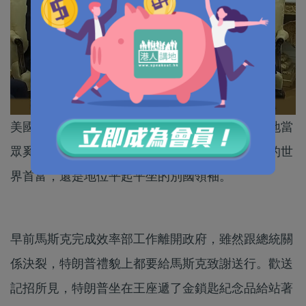
美國總統特朗普「有鋪癮」，就是喜歡不留情面地當
眾奚落、嘲笑甚至謾罵別人，哪管你是叱吒風雲的世
界首富，還是地位平起平坐的別國領袖。
早前馬斯克完成效率部工作離開政府，雖然跟總統關
係決裂，特朗普禮貌上都要給馬斯克致謝送行。歡送
記招所見，特朗普坐在王座遞了金鎖匙紀念品給站著