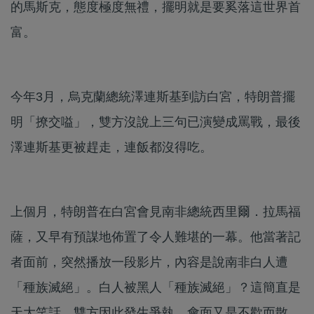
的馬斯克，態度極度無禮，擺明就是要奚落這世界首
富。
今年3月，烏克蘭總統澤連斯基到訪白宮，特朗普擺
明「撩交嗌」，雙方沒說上三句已演變成罵戰，最後
澤連斯基更被趕走，連飯都沒得吃。
上個月，特朗普在白宮會見南非總統西里爾．拉馬福
薩，又早有預謀地佈置了令人難堪的一幕。他當著記
者面前，突然播放一段影片，內容是說南非白人遭
「種族滅絕」。白人被黑人「種族滅絕」？這簡直是
天大笑話，雙方因此發生爭執，會面又是不歡而散。