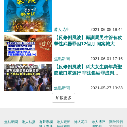
港人花生
2021-06-08 19:44
【反修例風波】職訓局男生管有攻
擊性武器罪囚12個月 同案城大男
生干擾港鐵服務判入更生中心
焦點新聞
2021-06-01 17:16
【反修例風波】科大女生前年萬聖
節戴口罩遊行 非法集結罪成判囚
10周
焦點新聞
2021-05-27 13:38
加載更多
焦點新聞
港人點播
有聲專欄
港人觀點
港人花生
港人博評
關於我們
港人直播
編輯觀點
博客館
私隱聲明