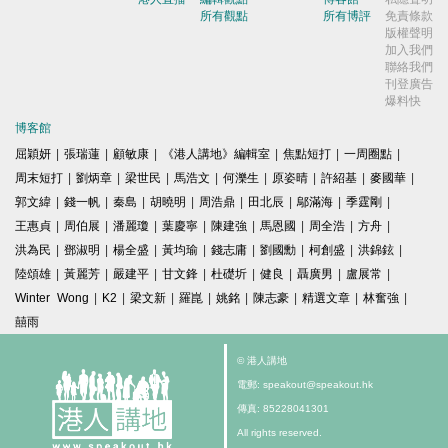
所有觀點
所有博評
免責條款
版權聲明
加入我們
聯絡我們
刊登廣告
爆料快
博客館
屈穎妍
|
張瑞蓮
|
顧敏康
|
《港人講地》編輯室
|
焦點短打
|
一周圈點
|
周末短打
|
劉炳章
|
梁世民
|
馬浩文
|
何濼生
|
原姿晴
|
許紹基
|
麥國華
|
郭文緯
|
錢一帆
|
秦島
|
胡曉明
|
周浩鼎
|
田北辰
|
鄔滿海
|
季霆剛
|
王惠貞
|
周伯展
|
潘麗瓊
|
葉慶寧
|
陳建強
|
馬恩國
|
周全浩
|
方舟
|
洪為民
|
鄧淑明
|
楊全盛
|
黃均瑜
|
錢志庸
|
劉國勳
|
柯創盛
|
洪錦鉉
|
陸頌雄
|
黃麗芳
|
嚴建平
|
甘文鋒
|
杜礎圻
|
健良
|
聶廣男
|
盧展常
|
Winter Wong
|
K2
|
梁文新
|
羅崑
|
姚銘
|
陳志豪
|
精選文章
|
林奮強
|
囍雨
© 港人講地
電郵: speakout@speakout.hk
傳真: 85228041301
All rights reserved.