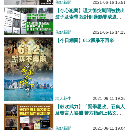
焦點新聞
2021-06-16 15:51
【存心犯案】理大衝突期間被搜出
波子及索帶 設計師暴動罪成還押
候判
焦點新聞
2021-06-15 14:13
【今日網圖】612黑暴不再來
港人花生
2021-06-11 19:25
【鼓吹武力】「賢學思政」召集人
及發言人被捕 警方指網上帖文鼓
吹明集結作暴力抗爭
焦點新聞
2021-06-11 19:04