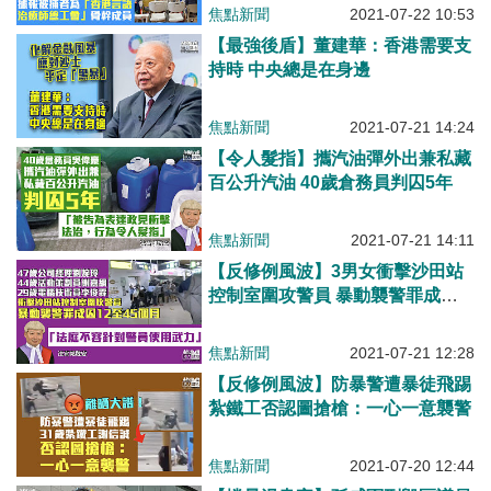
焦點新聞
2021-07-22 10:53
【最強後盾】董建華：香港需要支
持時 中央總是在身邊
焦點新聞
2021-07-21 14:24
【令人髮指】攜汽油彈外出兼私藏
百公升汽油 40歲倉務員判囚5年
焦點新聞
2021-07-21 14:11
【反修例風波】3男女衝擊沙田站
控制室圍攻警員 暴動襲警罪成全
部判囚
焦點新聞
2021-07-21 12:28
【反修例風波】防暴警遭暴徒飛踢
紮鐵工否認圖搶槍：一心一意襲警
焦點新聞
2021-07-20 12:44