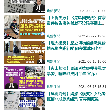
斥行徑與暴政一樣
焦點新聞
2021-06-23 12:00
【上訴失敗】《港區國安法》首宗
案件被告唐英傑就不設陪審團上訴
遭駁回
焦點新聞
2021-06-22 12:26
【理大衝突】歷史博物館前職員偷
拍洩飛虎隊行蹤 阻差罪成囚半年
焦點新聞
2021-06-18 18:00
【火上加油】資訊科技經理辱罵防
暴警、喧嘩罪成囚半年 官斥：帶
頭挑起事端
焦點新聞
2021-06-18 15:31
【烏龍判刑】網媒《娛賓》女記者
拒捕罪成原判緩刑 官再開庭認判
決有誤：押下月17日判刑