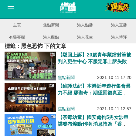
主頁
焦點新聞
港人點播
港人直播
有聲專欄
港人觀點
港人花生
港人博評
標籤：黑色恐怖 下的文章
【駁回上訴】20歲青年藏鐳射筆被
判入更生中心 不服定罪上訴失敗
焦點新聞
2021-10-11 17:20
【維護法紀】本港近年遊行集會暴
力不絕 廖珈奇：期望回復真正秩
序、市民守法和平表達訴求
焦點新聞
2021-10-11 12:57
【荼毒幼童】國安處拘5男女涉串
謀發布煽動刊物 消息指為「香港
言語治療師總工會」骨幹成員