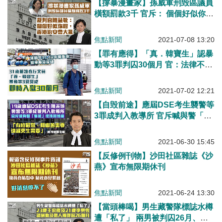
【撐暴漫畫家】孫威軍刑毁區議員
橫額罰款3千 官斥： 個個好似你咁
香港治安會大亂
焦點新聞
2021-07-08 13:20
【罪有應得】「真．韓寶生」認暴
動等3罪判囚30個月 官：法律不允
許公眾秩序被暴力破壞
焦點新聞
2021-07-02 12:21
【自毁前途】應屆DSE考生襲警等
3罪成判入教導所 官斥喊與警「隻
揪」或挑撥情緒
焦點新聞
2021-06-30 15:45
【反修例刊物】沙田社區雜誌《沙
燕》宣布無限期休刊
焦點新聞
2021-06-24 13:30
【當頭棒喝】男生藏警隊標誌水樽
遭「私了」 兩男被判囚26月、官