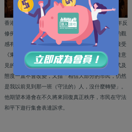
香港的示威文化過往以和平有序見稱，但自2019年反
修例風波引起連場衝突後，外界對香港示威文化的觀
感有所改變。港島總區高級警司（行動）廖珈奇接受
《東網》專訪時表示，他認為即使現今部分人表達意
見的方式變激進，但警方協助市民表達訴求的形式及
態度一直不會改變，又指「相信大部分的市民，仍然
是我以前見到那一班（守法的）人，沒什麼轉變」。
他期望本港會在不久將來回復真正秩序，市民在守法
和平下遊行集會表達訴求。