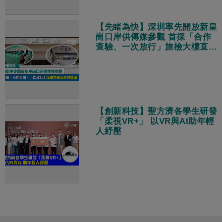
【先睹為快】深圳率先開放新皇
崗口岸供傳媒參觀 首採「合作
查驗、一次放行」旅檢大樓直連
地鐵站
【創新科技】聖方濟各學生研發
「柔視VR+」 以VR與AI助年輕
人紓壓