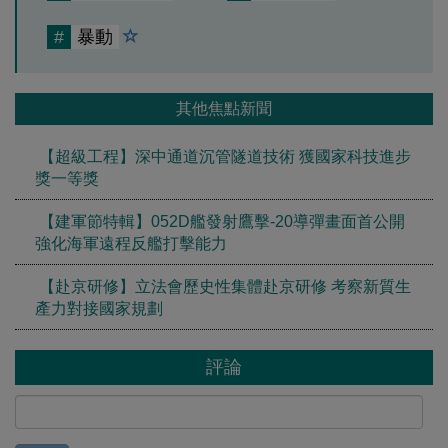
#
暴動
其他焦點新聞
【超級工程】深中通道沉管隧道技術 獲國家科技進步
獎一等獎
【建軍節特輯】052D艦發射鷹擊-20導彈畫面首公開
強化海軍遠程反艦打擊能力
【赴京研修】立法會歷史性集體赴京研修 考察新質生
產力對接國家規劃
評論