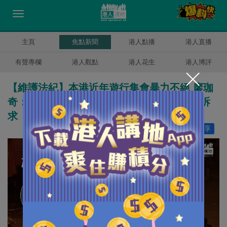
主頁
焦點新聞
港人點播
港人直播
有聲專欄
港人觀點
港人花生
港人博評
【維護法紀】本港近年遊行集會暴力不絕 廖珈
奇：期望回復真正秩序、市民守法和平表達訴
求
讚好
7
分享