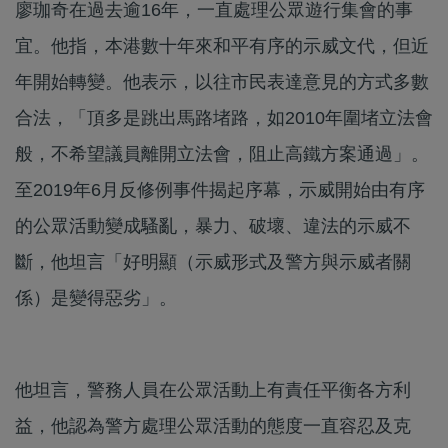
廖珈奇在過去逾16年，一直處理公眾遊行集會的事
宜。他指，本港數十年來和平有序的示威文代，但近
年開始轉變。他表示，以往市民表達意見的方式多數
合法，「頂多是跳出馬路堵路，如2010年圍堵立法會
般，不希望議員離開立法會，阻止高鐵方案通過」。
至2019年6月反修例事件揭起序幕，示威開始由有序
的公眾活動變成騷亂，暴力、破壞、違法的示威不
斷，他坦言「好明顯（示威形式及警方與示威者關
係）是變得惡劣」。
他坦言，警務人員在公眾活動上有責任平衡各方利
益，他認為警方處理公眾活動的態度一直容忍及克