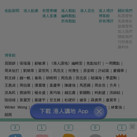
焦點新聞
港人點播
有聲專欄
港人觀點
港人花生
港人博評
關於我們
港人直播
編輯觀點
博客館
私隱聲明
所有觀點
所有博評
免責條款
版權聲明
加入我們
聯絡我們
刊登廣告
爆料快
博客館
屈穎妍
|
張瑞蓮
|
顧敏康
|
《港人講地》編輯室
|
焦點短打
|
一周圈點
|
周末短打
|
劉炳章
|
梁世民
|
馬浩文
|
何濼生
|
原姿晴
|
許紹基
|
麥國華
|
郭文緯
|
錢一帆
|
秦島
|
胡曉明
|
周浩鼎
|
田北辰
|
鄔滿海
|
季霆剛
|
王惠貞
|
周伯展
|
潘麗瓊
|
葉慶寧
|
陳建強
|
馬恩國
|
周全浩
|
方舟
|
洪為民
|
鄧淑明
|
楊全盛
|
黃均瑜
|
錢志庸
|
劉國勳
|
柯創盛
|
洪錦鉉
|
陸頌雄
|
黃麗芳
|
嚴建平
|
甘文鋒
|
杜礎圻
|
健良
|
聶廣男
|
盧展常
|
Winter Wong
|
K2
|
梁文新
|
羅崑
|
姚銘
|
陳志豪
|
精選文章
|
林奮強
|
囍雨
© 港人講地
3
1
0
0
1
電郵: speakout@speakout.hk