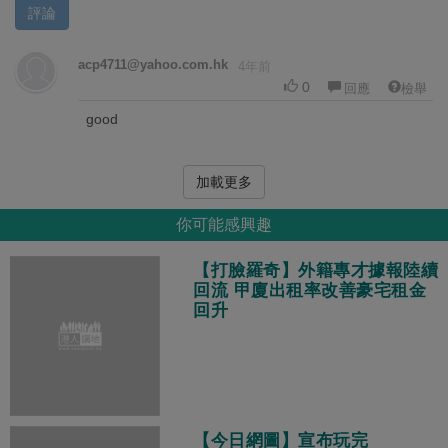
評論
acp4711@yahoo.com.hk
4年前
0
回應
檢舉
good
加載更多
你可能感興趣
【打臉羅奇】外籍專才據報陸續
回流 甲廈出租率改善豪宅租金
回升
【今日網圖】宣布玩完