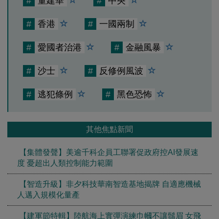
#
董建華
#
中央
#
香港
#
一國兩制
#
愛國者治港
#
金融風暴
#
沙士
#
反修例風波
#
逃犯條例
#
黑色恐怖
其他焦點新聞
【集體發聲】美逾千科企員工聯署促政府控AI發展速
度 憂超出人類控制能力範圍
【智造升級】非夕科技華南智造基地揭牌 自適應機械
人邁入規模化量產
【建軍節特輯】陸航海上實彈演練巾幗不讓鬚眉 女飛