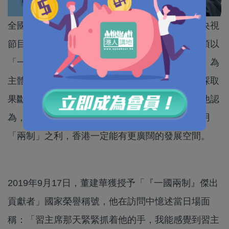
全國政協副主席、前行政長官董建華近日在接受央視
節目《大灣區之聲》訪問，強調「一國兩制」必須以
「一國」為前提，「港人治港」必須以「愛國者」為
主體。他又指，香港前兩年出現「黑暴」，中央採取
果斷措施，為香港重新上路提供了堅實的基礎。他認
為，只要我們不忘初心，堅持「一國」之本，善用
「兩制」之利，香港一定能有更廣闊的發展空間。
2019年9月17日，董建華獲授予「『一國兩制』傑出
貢獻者」國家榮譽稱號，他在訪問中憶述當日場面
稱：「習主席那天緊緊抓着他的手，我能感覺到習主