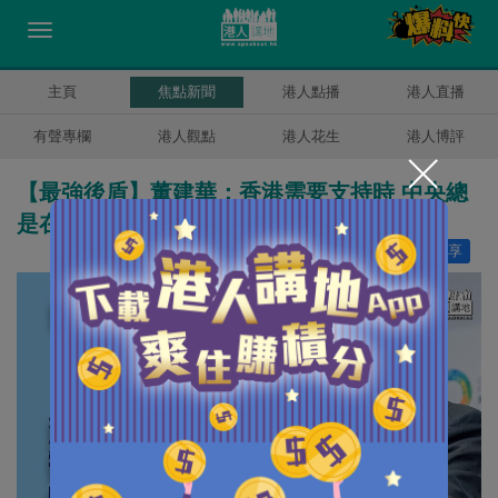
主頁
焦點新聞
港人點播
港人直播
有聲專欄
港人觀點
港人花生
港人博評
【最強後盾】董建華：香港需要支持時 中央總
是在身邊
讚好
58
分享