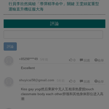
行員李欣然揭秘「導彈精準命中」關鍵 王雯娟駕重型
運輸直升機征服大海
評論
評論
+85298****49
5年前
0
回應
檢舉
Excellent
shuyicai58@gmail.com
5年前
0
回應
檢舉
Kiss gay yogi然后乘家中无人互相亲热爱抚touch
classmate body each other脖颈和其他身体部位进入高
潮