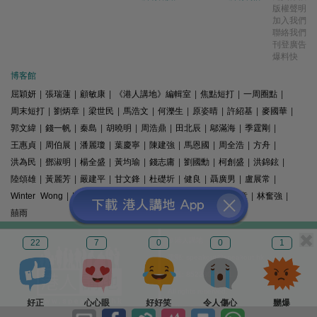
版權聲明
加入我們
聯絡我們
刊登廣告
爆料快
博客館
屈穎妍
|
張瑞蓮
|
顧敏康
|
《港人講地》編輯室
|
焦點短打
|
一周圈點
|
周末短打
|
劉炳章
|
梁世民
|
馬浩文
|
何濼生
|
原姿晴
|
許紹基
|
麥國華
|
郭文緯
|
錢一帆
|
秦島
|
胡曉明
|
周浩鼎
|
田北辰
|
鄔滿海
|
季霆剛
|
王惠貞
|
周伯展
|
潘麗瓊
|
葉慶寧
|
陳建強
|
馬恩國
|
周全浩
|
方舟
|
洪為民
|
鄧淑明
|
楊全盛
|
黃均瑜
|
錢志庸
|
劉國勳
|
柯創盛
|
洪錦鉉
|
陸頌雄
|
黃麗芳
|
嚴建平
|
甘文鋒
|
杜礎圻
|
健良
|
聶廣男
|
盧展常
|
Winter Wong
|
K2
|
梁文新
|
羅崑
|
姚銘
|
陳志豪
|
精選文章
|
林奮強
|
囍雨
© 港人講地
22
7
0
0
1
電郵: speakout@speakout.hk
傳真: 85228041301
All rights reserved.
好正
心心眼
好好笑
令人傷心
嬲爆
版權所有 不得轉載