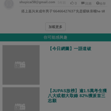
shuyicai58@gmail.com
5年前
0
回應
檢舉
搭上嘉兴末成年男子'66466427637'先是暧昧亲嘴he till
加載更多
你可能感興趣
【今日網圖】一語道破
【JUPAS放榜】逾1.5萬考生獲
八大或都大取錄 82%獲派首三
志願