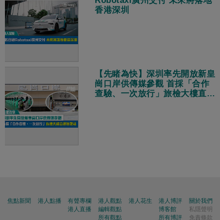
Robotaxi廣州交付 未來將落地
香港深圳
【先睹為快】深圳率先開放新皇
崗口岸供傳媒參觀 首採「合作
查驗、一次放行」旅檢大樓直連
地鐵站
焦點新聞
港人點播
有聲專欄
港人觀點
港人花生
港人博評
關於我們
港人直播
編輯觀點
博客館
私隱聲明
所有觀點
所有博評
免責條款