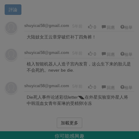
評論
shuyicai58@gmail.com
5年前
0
回應
檢舉
大陆妓女王云章穿破烂补丁四角裤！
shuyicai58@gmail.com
5年前
0
回應
檢舉
植入智能机器人人造子宫内发育，这么生下来的胎儿是
不会死的。never be die.
shuyicai58@gmail.com
5年前
0
回應
檢舉
Die死人事件论述彩信letter◥◣在外星实验室外星人将
中韩混血女青年茱琳的受精卵冷冻
加載更多
你可能感興趣