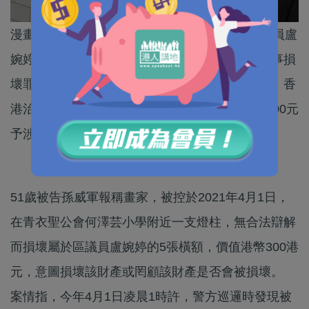
漫畫家孫威軍今年4月在青衣破壞5張民建聯區議員盧
婉婷的橫額，今日在西九龍裁判法院承認一項刑事損
壞罪。裁判官陳慧敏直斥被告，「個個好似你咁，香
港治安就會大亂」，終判其罰款3千元，兼賠償300元
予涉事區議員。
51歲被告孫威軍報稱畫家，被控於2021年4月1日，
在青衣聖公會何澤芸小學附近一支燈柱，無合法辯解
而損壞屬於區議員盧婉婷的5張橫額，價值港幣300港
元，意圖損壞該財產或罔顧該財產是否會被損壞。
案情指，今年4月1日凌晨1時許，警方巡邏時發現被