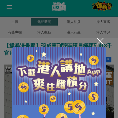
主頁
焦點新聞
港人點播
港人直播
有聲專欄
港人觀點
港人花生
港人博評
【撐暴漫畫家】孫威軍刑毁區議員橫額罰款3千
官斥： 個個好似你咁香港治安會大亂
讚好
12
分享