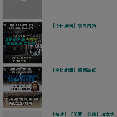
【今日網圖】後果自負
【今日網圖】繼續踎監
【短片】【笑聞一分鐘】加拿大