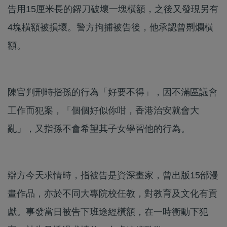
告用15厘米長的鎅刀破壞一塊橫額，之後又發現另有
4塊橫額被損壞。警方拘捕被告後，他承認曾𠝹爛橫
額。
陳官判刑時指孫的行為「好要不得」，因不滿區議會
工作而犯案，「個個好似你咁，香港治安就會大
亂」，又指孫不會希望其子女學習他的行為。
辯方今天求情時，指被告是資深畫家，曾出版15部漫
畫作品，亦於不同大專院校任教，對教育及文化有貢
獻。事發當日被告下班途經橫額，在一時衝動下犯