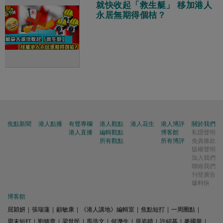
就快收起「救生艇」 移加港人
永居無期得個桔？
焦點新聞
港人點播
有聲專欄
港人觀點
港人花生
港人博評
關於我們
港人直播
編輯觀點
博客館
私隱聲明
所有觀點
所有博評
免責條款
版權聲明
加入我們
聯絡我們
刊登廣告
爆料快
博客館
屈穎妍
|
張瑞蓮
|
顧敏康
|
《港人講地》編輯室
|
焦點短打
|
一周圈點
|
周末短打
|
劉炳章
|
梁世民
|
馬浩文
|
何濼生
|
原姿晴
|
許紹基
|
麥國華
|