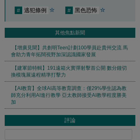
#
逃犯條例
#
黑色恐怖
其他焦點新聞
【增廣見聞】共創明Teen計劃100學員赴貴州交流 馬
會助力青年拓闊視野加深認識國家發展
【建軍節特輯】191遠箱火實彈射擊首公開 數分鐘切
換模塊展遠程精準打擊力
【AI教育】全球AI高等教育調查：僅29%學生認為教
師充分利用AI進行教學 亞太教師接受AI教學程度勝美
加
評論