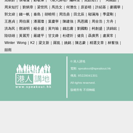
屈穎妍
|
張瑞蓮
|
顧敏康
|
《港人講地》編輯室
|
焦點短打
|
一周圈點
|
周末短打
|
劉炳章
|
梁世民
|
馬浩文
|
何濼生
|
原姿晴
|
許紹基
|
麥國華
|
郭文緯
|
錢一帆
|
秦島
|
胡曉明
|
周浩鼎
|
田北辰
|
鄔滿海
|
季霆剛
|
王惠貞
|
周伯展
|
潘麗瓊
|
葉慶寧
|
陳建強
|
馬恩國
|
周全浩
|
方舟
|
洪為民
|
鄧淑明
|
楊全盛
|
黃均瑜
|
錢志庸
|
劉國勳
|
柯創盛
|
洪錦鉉
|
陸頌雄
|
黃麗芳
|
嚴建平
|
甘文鋒
|
杜礎圻
|
健良
|
聶廣男
|
盧展常
|
Winter Wong
|
K2
|
梁文新
|
羅崑
|
姚銘
|
陳志豪
|
精選文章
|
林奮強
|
囍雨
© 港人講地
電郵: speakout@speakout.hk
傳真: 85228041301
All rights reserved.
版權所有 不得轉載