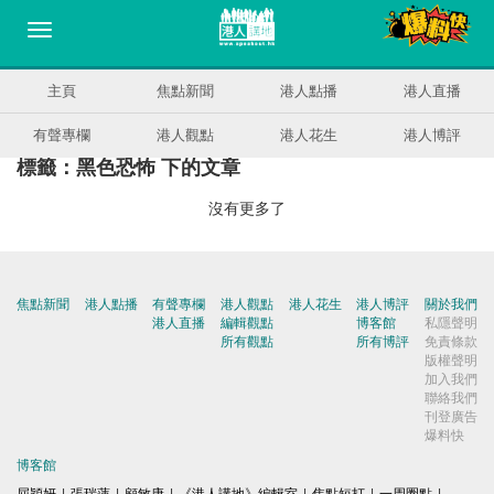
主頁
焦點新聞
港人點播
港人直播
有聲專欄
港人觀點
港人花生
港人博評
標籤：黑色恐怖 下的文章
沒有更多了
焦點新聞
港人點播
有聲專欄
港人觀點
港人花生
港人博評
關於我們
港人直播
編輯觀點
博客館
私隱聲明
所有觀點
所有博評
免責條款
版權聲明
加入我們
聯絡我們
刊登廣告
爆料快
博客館