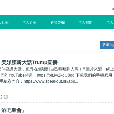
0
人點播
港人直播
有聲專欄
港人觀點
港人
收藏此
美媒腰斬大話Trump直播
即都仲要講大話，但弊在佢呃到自己呃唔到人呢！// 圖片來源：網
們的YouTube頻道：https://bit.ly/2kgU8qg 下載我們的手機應用
容：https://www.speakout.hk/app...
32:10
「酒吧聚會」