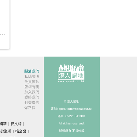
關於我們
私隱聲明
免責條款
版權聲明
加入我們
聯絡我們
© 港人講地
刊登廣告
爆料快
電郵: speakout@speakout.hk
傳真: 85228041301
國華
|
郭文緯
|
All rights reserved.
鄧淑明
|
楊全盛
|
版權所有 不得轉載