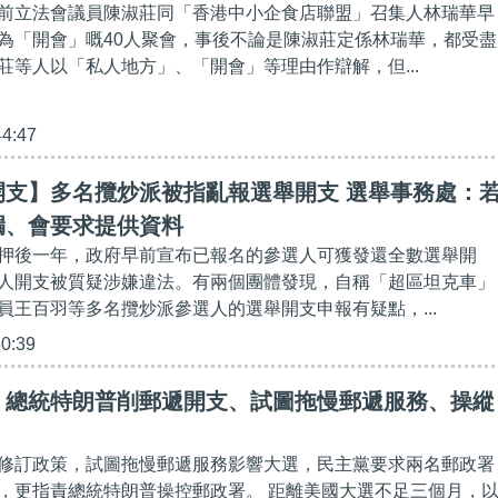
前立法會議員陳淑莊同「香港中小企食店聯盟」召集人林瑞華早
為「開會」嘅40人聚會，事後不論是陳淑莊定係林瑞華，都受盡
莊等人以「私人地方」、「開會」等理由作辯解，但...
44:47
開支】多名攬炒派被指亂報選舉開支 選舉事務處：
漏、會要求提供資料
押後一年，政府早前宣布已報名的參選人可獲發還全數選舉開
人開支被質疑涉嫌違法。有兩個團體發現，自稱「超區坦克車」
員王百羽等多名攬炒派參選人的選舉開支申報有疑點，...
30:39
】總統特朗普削郵遞開支、試圖拖慢郵遞服務、操縱
修訂政策，試圖拖慢郵遞服務影響大選，民主黨要求兩名郵政署
，更指責總統特朗普操控郵政署。 距離美國大選不足三個月，