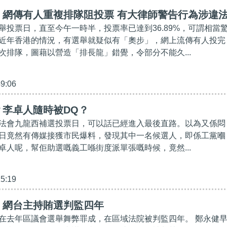
】網傳有人重複排隊阻投票 有大律師警告行為涉違
舉投票日，直至今午一時半，投票率已達到36.89%，可謂相當
近年香港的情況，有選舉就疑似有「奧步」，網上流傳有人投完
次排隊，圖藉以營造「排長龍」錯覺，令部分不能久...
49:06
？李卓人隨時被DQ？
法會九龍西補選投票日，可以話已經進入最後直路。以為又係悶
日竟然有傳媒接獲市民爆料，發現其中一名候選人，即係工黨嗰
卓人呢，幫佢助選嘅義工喺街度派單張嘅時候，竟然...
15:19
】網台主持賄選判監四年
在去年區議會選舉舞弊罪成，在區域法院被判監四年。 鄭永健