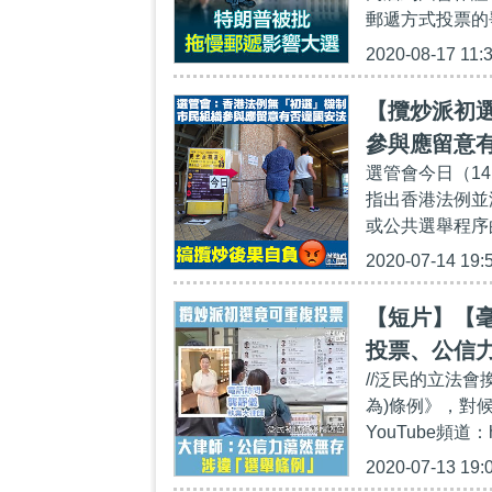
郵遞方式投票的
2020-08-17 11:
【攬炒派初
參與應留意有
選管會今日（1
指出香港法例並
或公共選舉程序
2020-07-14 19:
【短片】【
投票、公信
//泛民的立法
為)條例》，對候
YouTube頻道：ht
2020-07-13 19: