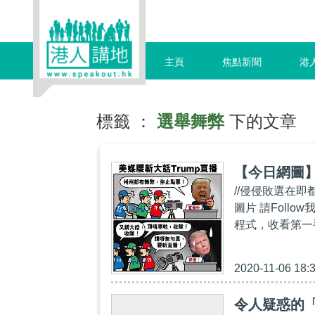
主頁
焦點新聞
港
標籤 ：
選舉舞弊
下的文章
【今日網圖】
//侵侵敗選在
圖片 請Follow我
程式，收看第一手精彩內
2020-11-06 18:
令人疑惑的