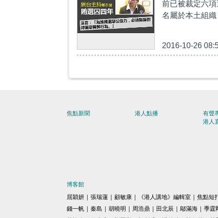
前已被裁定六項
名屬於本土組織
2016-10-26 08:
焦點新聞
港人點播
有聲
港人
博客館
屈穎妍
|
張瑞蓮
|
顧敏康
|
《港人講地》編輯室
|
焦點短
錢一帆
|
秦島
|
胡曉明
|
周浩鼎
|
田北辰
|
鄔滿海
|
季霆