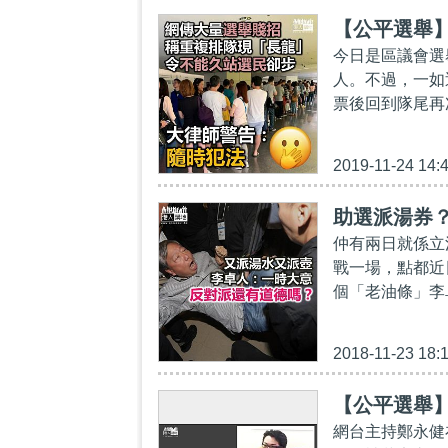
【公平選舉
今日是區議會選
人。不過，一如
票後回到隊尾再
2019-11-24 14:
助選派湯券
仲有兩日就係立
戰一場，點都近
個「老油條」李
2018-11-23 18:
【公平選舉
網台主持鄭永健