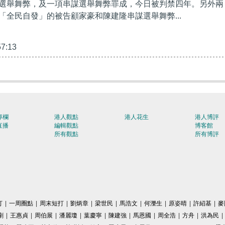
選舉舞弊，及一項串謀選舉舞弊罪成，今日被判禁四年。另外兩
「全民自發」的被告顧家豪和陳建隆串謀選舉舞弊...
57:13
專欄
港人觀點
港人花生
港人博評
直播
編輯觀點
博客館
所有觀點
所有博評
打
|
一周圈點
|
周末短打
|
劉炳章
|
梁世民
|
馬浩文
|
何濼生
|
原姿晴
|
許紹基
|
麥
剛
|
王惠貞
|
周伯展
|
潘麗瓊
|
葉慶寧
|
陳建強
|
馬恩國
|
周全浩
|
方舟
|
洪為民
|