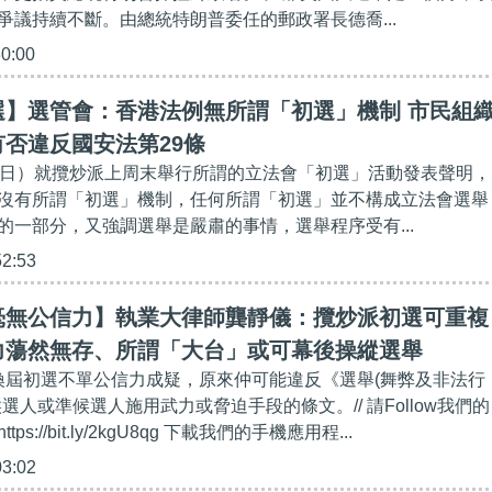
爭議持續不斷。由總統特朗普委任的郵政署長德喬...
30:00
選】選管會：香港法例無所謂「初選」機制 市民組
否違反國安法第29條
4日）就攬炒派上周末舉行所謂的立法會「初選」活動發表聲明，
沒有所謂「初選」機制，任何所謂「初選」並不構成立法會選舉
的一部分，又強調選舉是嚴肅的事情，選舉程序受有...
52:53
毫無公信力】執業大律師龔靜儀：攬炒派初選可重複
力蕩然無存、所謂「大台」或可幕後操縱選舉
會換屆初選不單公信力成疑，原來仲可能違反《選舉(舞弊及非法行
選人或準候選人施用武力或脅迫手段的條文。// 請Follow我們的
tps://bit.ly/2kgU8qg 下載我們的手機應用程...
03:02