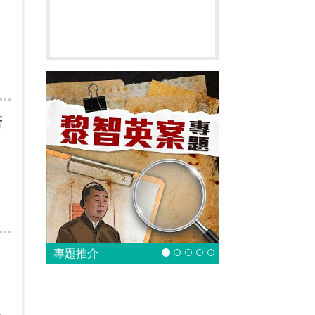
若
專題推介
以