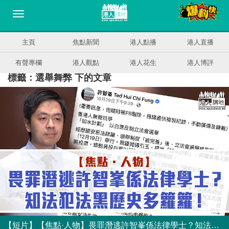
主頁
焦點新聞
港人點播
港人直播
有聲專欄
港人觀點
港人花生
港人博評
標籤：選舉舞弊 下的文章
【短片】【焦點·人物】畏罪潛逃許智峯係法律學士？知法犯法黑歷史多籮籮 ！