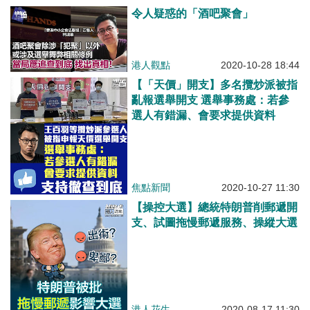
令人疑惑的「酒吧聚會」
港人觀點
2020-10-28 18:44
【「天價」開支】多名攬炒派被指
亂報選舉開支 選舉事務處：若參
選人有錯漏、會要求提供資料
焦點新聞
2020-10-27 11:30
【操控大選】總統特朗普削郵遞開
支、試圖拖慢郵遞服務、操縱大選
港人花生
2020-08-17 11:30