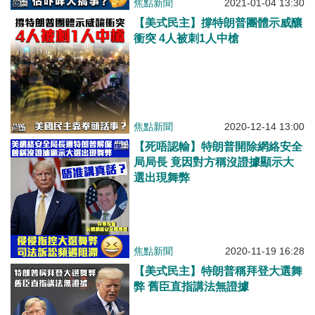
焦點新聞
2021-01-04 13:30
【美式民主】撐特朗普團體示威釀
衝突 4人被刺1人中槍
焦點新聞
2020-12-14 13:00
【死唔認輸】特朗普開除網絡安全
局局長 竟因對方稱沒證據顯示大
選出現舞弊
焦點新聞
2020-11-19 16:28
【美式民主】特朗普稱拜登大選舞
弊 舊臣直指講法無證據