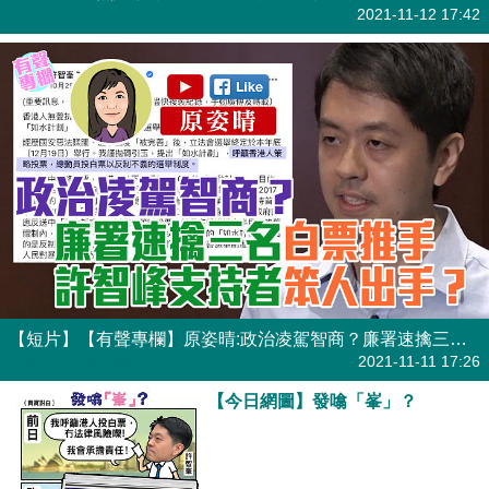
港人點播
2021-11-12 17:42
【短片】【有聲專欄】原姿晴:政治凌駕智商？廉署速擒三名白票推手、許智峯支持者笨人出手？
有聲專欄
| 原姿晴
2021-11-11 17:26
【今日網圖】發噏「峯」？