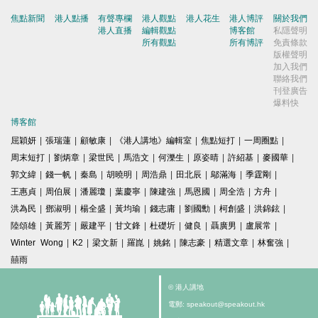
焦點新聞
港人點播
有聲專欄
港人觀點
港人花生
港人博評
關於我們
港人直播
編輯觀點
博客館
私隱聲明
所有觀點
所有博評
免責條款
版權聲明
加入我們
聯絡我們
刊登廣告
爆料快
博客館
屈穎妍
|
張瑞蓮
|
顧敏康
|
《港人講地》編輯室
|
焦點短打
|
一周圈點
|
周末短打
|
劉炳章
|
梁世民
|
馬浩文
|
何濼生
|
原姿晴
|
許紹基
|
麥國華
|
郭文緯
|
錢一帆
|
秦島
|
胡曉明
|
周浩鼎
|
田北辰
|
鄔滿海
|
季霆剛
|
王惠貞
|
周伯展
|
潘麗瓊
|
葉慶寧
|
陳建強
|
馬恩國
|
周全浩
|
方舟
|
洪為民
|
鄧淑明
|
楊全盛
|
黃均瑜
|
錢志庸
|
劉國勳
|
柯創盛
|
洪錦鉉
|
陸頌雄
|
黃麗芳
|
嚴建平
|
甘文鋒
|
杜礎圻
|
健良
|
聶廣男
|
盧展常
|
Winter Wong
|
K2
|
梁文新
|
羅崑
|
姚銘
|
陳志豪
|
精選文章
|
林奮強
|
囍雨
© 港人講地
電郵: speakout@speakout.hk