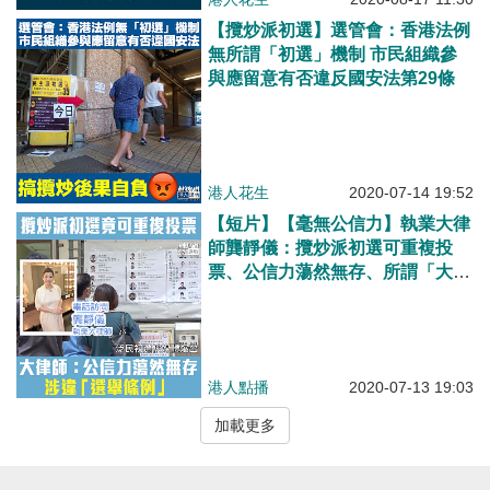
【攬炒派初選】選管會：香港法例
無所謂「初選」機制 市民組織參
與應留意有否違反國安法第29條
港人花生
2020-07-14 19:52
【短片】【毫無公信力】執業大律
師龔靜儀：攬炒派初選可重複投
票、公信力蕩然無存、所謂「大
台」或可幕後操縱選舉
港人點播
2020-07-13 19:03
加載更多