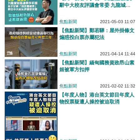
辭中大校友評議會常委 九龍城前
區議員李軒朗棄手足不顧
焦點新聞
2021-05-03 11:07
【焦點新聞】鄭若驊：屋外掛條文
煽惑投白票亦屬犯法
焦點新聞
2021-04-14 11:44
【焦點新聞】緬甸國務資政昂山素
姬被軍方扣押
焦點新聞
2021-02-02 11:32
【年度人物】港台英文節目年度人
物投票疑遭人操控被迫取消