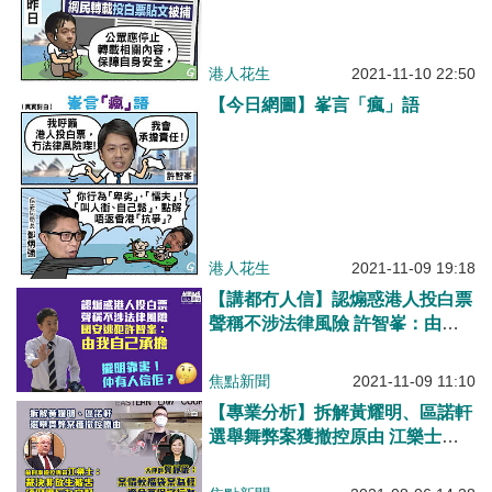
港人花生
2021-11-10 22:50
【今日網圖】峯言「瘋」語
港人花生
2021-11-09 19:18
【講都冇人信】認煽惑港人投白票
聲稱不涉法律風險 許智峯：由我
自己承擔
焦點新聞
2021-11-09 11:10
【專業分析】拆解黃耀明、區諾軒
選舉舞弊案獲撤控原由 江樂士：
裁決非放生、被告須保證行為良好
龔靜儀：案情較福袋案為輕、適合