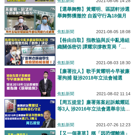
焦點新聞
2021-08-06 14:28
簽保守行為
【選舉舞弊】黃耀明、區諾軒涉選
舉舞弊獲撤控 自簽守行為18個月
焦點新聞
2021-08-05 18:08
【咎由自取】指教協與反中亂港組
織關係密切 譚耀宗撐教育局「割
席」決定：政府是時候表態！
焦點新聞
2021-08-03 18:30
【廉署拉人】歌手黃耀明今早被廉
署拘捕 疑涉2018年立法會補選
焦點新聞
2021-08-02 11:14
【周五提堂】廉署落案起訴戴耀廷
等3人 涉2016年立法會選舉非法刊
登廣告
焦點新聞
2021-07-26 12:23
【又一個著草】稱「因恐懼離港」