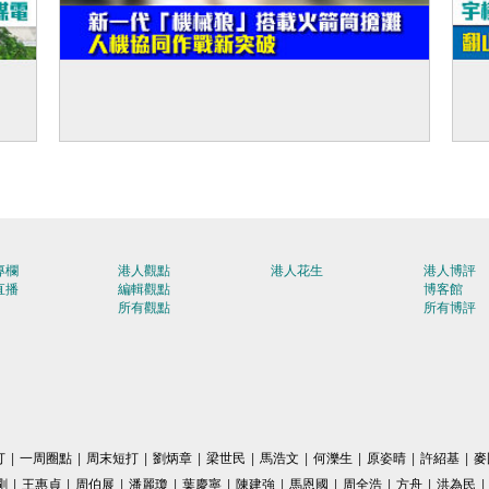
機追
【建軍節特輯】新一代「機械狼」搭載火箭
【
筒搶灘 人機協同作戰新突破
翻
專欄
港人觀點
港人花生
港人博評
直播
編輯觀點
博客館
所有觀點
所有博評
打
|
一周圈點
|
周末短打
|
劉炳章
|
梁世民
|
馬浩文
|
何濼生
|
原姿晴
|
許紹基
|
麥
剛
|
王惠貞
|
周伯展
|
潘麗瓊
|
葉慶寧
|
陳建強
|
馬恩國
|
周全浩
|
方舟
|
洪為民
|