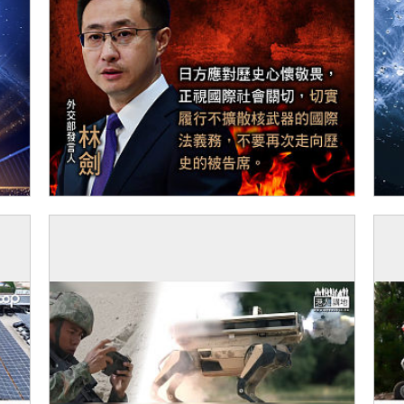
【今日網圖】諄諄告誡
【