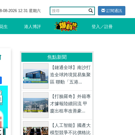
8-08-2026 12:31 星期六
訂閱通訊
花生
港人博評
登入／註冊
輸
焦點新聞
【鏈通全球】南沙打
造全球跨境貿易集聚
區 聯動「五港...
【打臉羅奇】外籍專
才據報陸續回流 甲
廈出租率改善豪...
【人工智能】國產大
模型競爭不比價格比