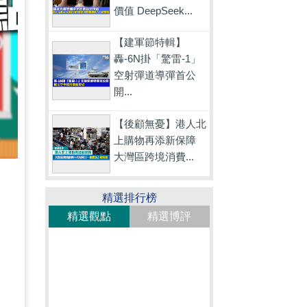
價值 DeepSeek...
【建軍節特輯】
轟-6N掛「驚雷-1」
空射彈道導彈首公
開...
【後顧無憂】港人北
上購物再添新保障
大灣區跨境消費...
精選排行榜
精選觀點
精選博評