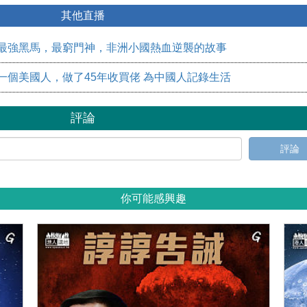
其他直播
0：最強黑馬，最窮門神，非洲小國熱血逆襲的故事
1：一個美國人，做了45年收買佬 為中國人記錄生活
評論
評論
你可能感興趣