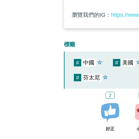
瀏覽我們的IG：
https://ww
標籤
#
中國
#
美國
#
芬太尼
2
好正