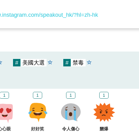
w.instagram.com/speakout_hk/?hl=zh-hk
#
美國大選
#
禁毒
1
1
1
1
心心眼
好好笑
令人傷心
嬲爆