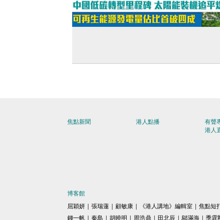
【短片】中國低碳轉型里程碑 太陽能裝
平煤電 可再生能源發電量佔比首破四成
焦點新聞
港人點播
有聲
港人
博客館
屈穎妍
|
張瑞蓮
|
顧敏康
|
《港人講地》編輯室
|
焦點短
錢一帆
|
秦島
|
胡曉明
|
周浩鼎
|
田北辰
|
鄔滿海
|
季霆