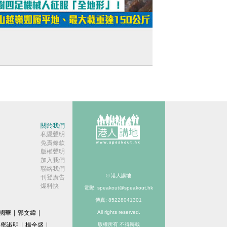
短片】宇樹四足機械人征服「全地形」！
山越嶺如履平地、最大載重達150公斤
關於我們
私隱聲明
免責條款
版權聲明
加入我們
聯絡我們
© 港人講地
刊登廣告
爆料快
電郵: speakout@speakout.hk
傳真: 85228041301
國華
|
郭文緯
|
All rights reserved.
鄧淑明
|
楊全盛
|
版權所有 不得轉載