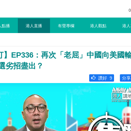
0
人點播
港人直播
有聲專欄
港人觀點
港人
】EP336：再次「老屈」中國向美國
勝選劣招盡出？
讚好
9
分享