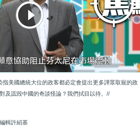
意染指美國總統大位的政客都必定會提出更多譁眾取寵的政
對及詆毀中國的奇談怪論？我們拭目以待。//
編輯許紹基