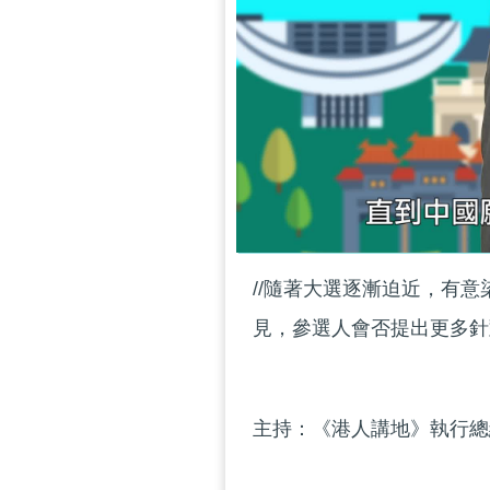
//隨著大選逐漸迫近，有
見，參選人會否提出更多針
主持：《港人講地》執行總