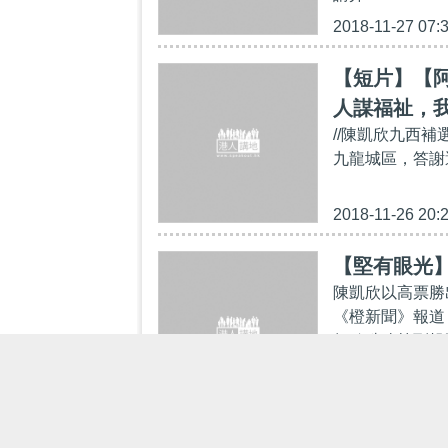
2018-11-27 07:
【短片】【
人謀福祉，我
//陳凱欣九西
撐她 林小姐
九龍城區，答謝選
2018-11-26 20:
【堅有眼光】
陳凱欣以高票勝
《橙新聞》報道
如歐瑞強等到投
2018-11-26 16: