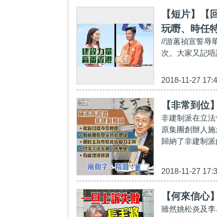
【短片】【
玩嘢、時任
//游蕙禎宣誓
陣營贏得支
次。大家又記唔
2018-11-27 17:
【非常到位
非建制派在立法
原集團創辦人施
歸納了非建制派
2018-11-27 17:
【何來信心
雖然姚松炎及李