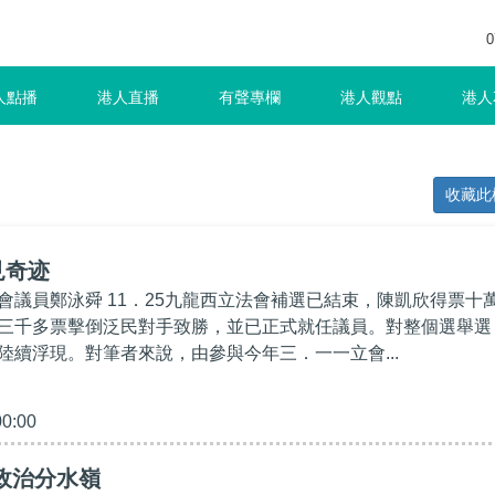
0
人點播
港人直播
有聲專欄
港人觀點
港人
收藏此
見奇迹
會議員鄭泳舜 11．25九龍西立法會補選已結束，陳凱欣得票十
三千多票擊倒泛民對手致勝，並已正式就任議員。對整個選舉選
陸續浮現。對筆者來說，由參與今年三．一一立會...
00:00
政治分水嶺