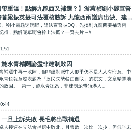
回帶重溫﹗點解九龍西又補選？】游蕙禎劉小麗宣誓
特首梁振英提司法覆核勝訴 九龍西兩議席出缺、建
辱華、劉小麗龜速玩嘢，違法宣誓被DQ，先搞到九龍西要補選兩
持
記得，點解呢單嘢會拎上法庭？一齊去片～//
41:51
】施永青精闢論盡非建制敗因
會補選中再一敗陣，但非建制派中人似乎仍不是人人有悔意。中
永青也報章發表題為「泛民失勢咎由自取」的撰文，文章精闢地
的敗因。 第一，施永青認為，非建制派帶領港人...
30:44
】一旦上訴失敗 長毛將出戰補選
卓人接連在立法會補選中敗北，且票數一次比一次少，但似乎未