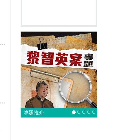
專題推介
會
說