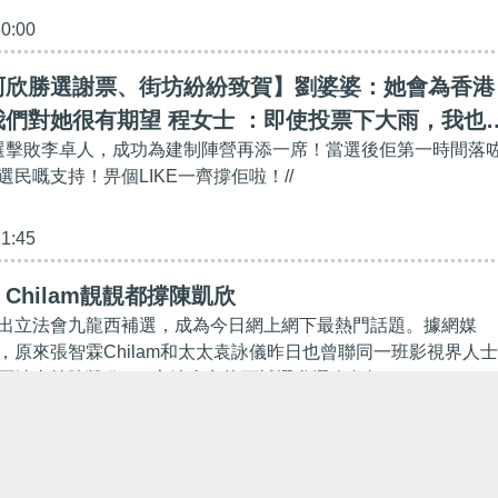
30:00
阿欣勝選謝票、街坊紛紛致賀】劉婆婆：她會為香港
們對她很有期望 程女士 ：即使投票下大雨，我也
補選擊敗李卓人，成功為建制陣營再添一席！當選後佢第一時間落
：入得廚房出得廳堂
民嘅支持！畀個LIKE一齊撐佢啦！//
21:45
Chilam靚靚都撐陳凱欣
出立法會九龍西補選，成為今日網上網下最熱門話題。據網媒
，原來張智霖Chilam和太太袁詠儀昨日也曾聯同一班影視界人士
票站支持陳凱欣。 立法會九龍西補選參選人包括：...
30:08