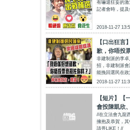
有嚇退狂妄的激
記者會時，提及
2018-11-27 13:
【口出狂言
歉，你唔投
非建制派的李卓
招，非建制派會
能挽回選民在政
2018-11-27 11:
【短片】【
會投陳凱欣
//在立法會九
擁抱及恭賀，其
請畀LIKE！//