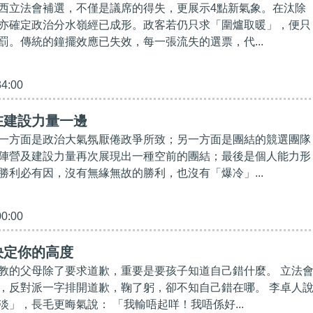
西立法會補選，不僅是議席的得失，更展示4點新氣象。在汰除
亦確定政治分水嶺經已成形。政客若仍只求「圍爐取暖」，便只
罰。傳統的鐘擺效應已失效，每一張流失的選票，代...
34:00
在建設力量一邊
一方面是政治大氣氛厭倦政爭所致；另一方面是團結的競選團隊
陣營及建設力量再次展現出一種空前的團結；最後是個人能力形
勝利必有因，沒有無緣無故的勝利，也沒有「爆冷」...
00:00
決定你的高度
教的父母除了要求道歉，重要是要孩子知道自己錯什麼。 立法
，反對派一字排開道歉，鞠了躬，卻不知自己錯在哪。 李卓人
淡」，長毛更晦氣說： 「我輸唔起咩！我唔係好...