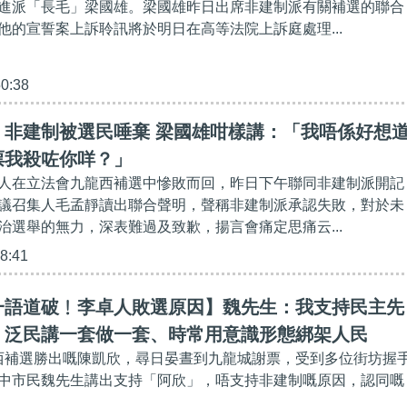
進派「長毛」梁國雄。梁國雄昨日出席非建制派有關補選的聯合
他的宣誓案上訴聆訊將於明日在高等法院上訴庭處理...
50:38
】非建制被選民唾棄 梁國雄咁樣講：「我唔係好想
票我殺咗你咩？」
人在立法會九龍西補選中慘敗而回，昨日下午聯同非建制派開記
議召集人毛孟靜讀出聯合聲明，聲稱非建制派承認失敗，對於未
治選舉的無力，深表難過及致歉，揚言會痛定思痛云...
38:41
一語道破﹗李卓人敗選原因】魏先生：我支持民主先
、泛民講一套做一套、時常用意識形態綁架人民
龍西補選勝出嘅陳凱欣，尋日晏晝到九龍城謝票，受到多位街坊握
中市民魏先生講出支持「阿欣」，唔支持非建制嘅原因，認同嘅