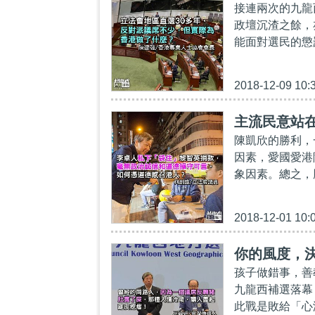
接連兩次的九龍
政壇沉渣之餘，
能面對選民的懲
2018-12-09 10:
主流民意站
陳凱欣的勝利，
因素，愛國愛港
象因素。總之，
2018-12-01 10:
你的風度，
孩子做錯事，善
九龍西補選落幕
此戰是敗給「心