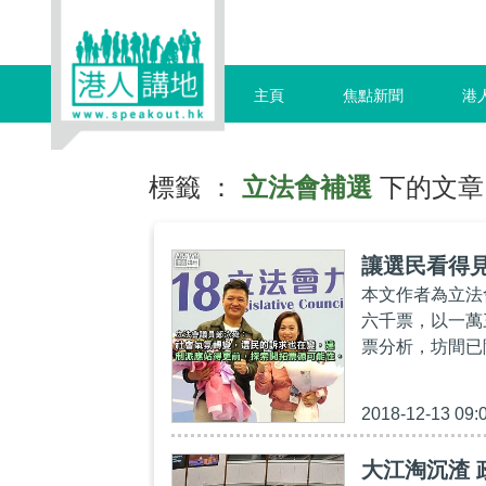
主頁
焦點新聞
港
標籤 ：
立法會補選
下的文章
讓選民看得
本文作者為立法
六千票，以一萬
票分析，坊間已
2018-12-13 09:
大江淘沉渣 