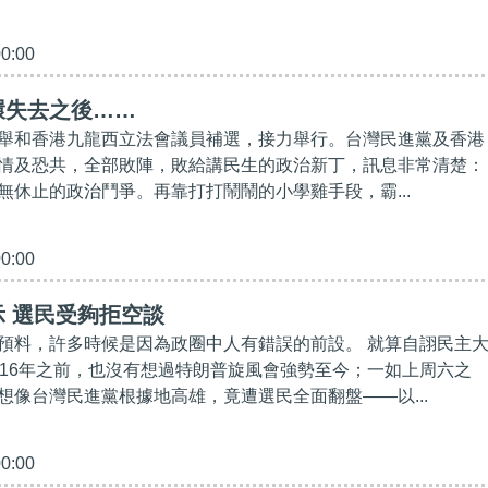
00:00
環失去之後……
舉和香港九龍西立法會議員補選，接力舉行。台灣民進黨及香港
情及恐共，全部敗陣，敗給講民生的政治新丁，訊息非常清楚：
無休止的政治鬥爭。再靠打打鬧鬧的小學雞手段，霸...
00:00
 選民受夠拒空談
預料，許多時候是因為政圈中人有錯誤的前設。 就算自詡民主
016年之前，也沒有想過特朗普旋風會強勢至今；一如上周六之
想像台灣民進黨根據地高雄，竟遭選民全面翻盤——以...
00:00