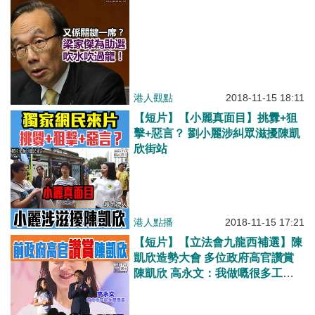
港人觀點
2018-11-15 18:11
【短片】【小麗真面目】挑釁+狙
擊+惡言？ 劉小麗涉糾眾滋擾陳凱
欣街站
港人點播
2018-11-15 17:21
【短片】【立法會九龍西補選】陳
凱欣造勢大會 多位政府高官讚賞
陳凱欣 高永文：我做嘅很多工作
離唔開阿欣嘅幫助 陳岳鵬：最深
刻印象係佢永遠唔hea做