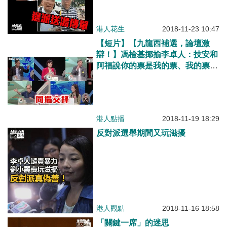
港人花生
2018-11-23 10:47
【短片】【九龍西補選，論壇激
辯！】馮檢基揶揄李卓人：技安和
阿福說你的票是我的票、我的票也
是我的票、這個情況就是我跟李卓
人
港人點播
2018-11-19 18:29
反對派選舉期間又玩滋擾
港人觀點
2018-11-16 18:58
「關鍵一席」的迷思