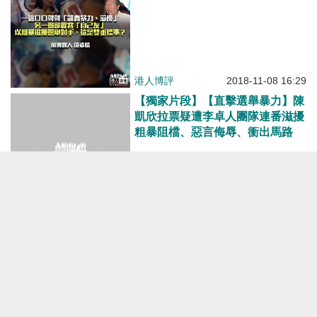
港人博評
2018-11-08 16:29
【獨家片段】【直擊選舉暴力】陳
凱欣拉票疑遭李卓人團隊連番滋擾
粗暴阻檔、惡言侮辱、衝出馬路
港人點播
2018-11-07 00:18
【短片】【選戰風雲】選舉暴力黑
夜上演？ 陳凱欣擺街站再遇滋擾
挑釁