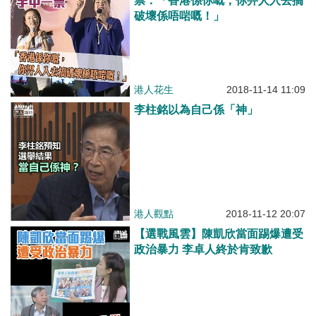
票：「香港係你嘅，你畀人入去搞
破壞係唔啱嘅！」
港人花生
2018-11-14 11:09
李柱銘以為自己係「神」
港人觀點
2018-11-12 20:07
【選戰風雲】陳凱欣當面踢爆遭受
政治暴力 李卓人終於肯致歉