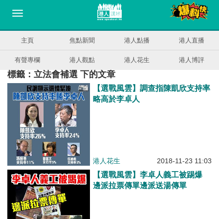
主頁
焦點新聞
港人點播
港人直播
有聲專欄
港人觀點
港人花生
港人博評
標籤：立法會補選 下的文章
【選戰風雲】調查指陳凱欣支持率
略高於李卓人
港人花生
2018-11-23 11:03
【選戰風雲】李卓人義工被踢爆
邊派拉票傳單邊派送湯傳單