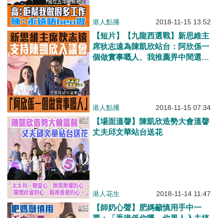
港人點播
2018-11-15 13:52
【短片】【九龍西選戰】新思維主
席狄志遠為陳凱欣站台：阿欣係一
個做實事嘅人、我推薦畀中間選
民、佢係一個好嘅選擇
港人點播
2018-11-15 07:34
【場面溫韾】陳凱欣造勢大會溫韾
丈夫邱文華站台送花
港人花生
2018-11-14 11:47
【師奶心聲】肥媽籲慎用手中一