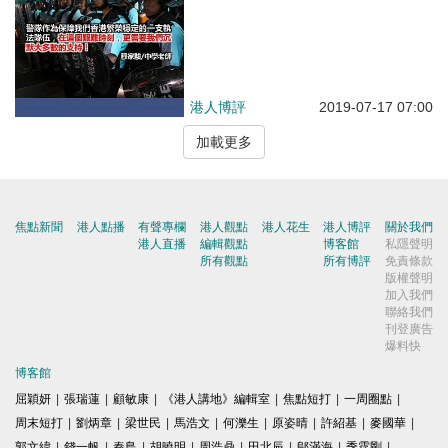
港人博評
2019-07-17 07:00
加載更多
焦點新聞
港人點播
有聲專欄
港人觀點
港人花生
港人博評
關於我們
港人直播
編輯觀點
博客館
私隱聲明
所有觀點
所有博評
免責條款
版權聲明
加入我們
聯絡我們
刊登廣告
爆料快
博客館
屈穎妍
|
張瑞蓮
|
顧敏康
|
《港人講地》編輯室
|
焦點短打
|
一周圈點
|
周末短打
|
劉炳章
|
梁世民
|
馬浩文
|
何濼生
|
原姿晴
|
許紹基
|
麥國華
|
郭文緯
|
錢一帆
|
秦島
|
胡曉明
|
周浩鼎
|
田北辰
|
鄔滿海
|
季霆剛
|