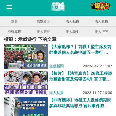
主頁
焦點新聞
港人點播
港人直播
有聲專欄
港人觀點
港人花生
港人博評
標籤：示威遊行 下的文章
【大家點睇？】前職工盟主席及前
幹事以個人名義申請五一遊行 警
方：正處理有關通知
焦點新聞
2023-04-12 11:07
【短片】【法官真言】26歲工程師
涉藏雷射筆及索帶囚4月 莫子聰批
供詞不可信、勿再「集中破壞」
港人點播
2022-11-27 16:30
【罪有應得】地盤工人反修例期間
參與非法集結罪成 官斥事件威脅
社會安寧故判囚4個月