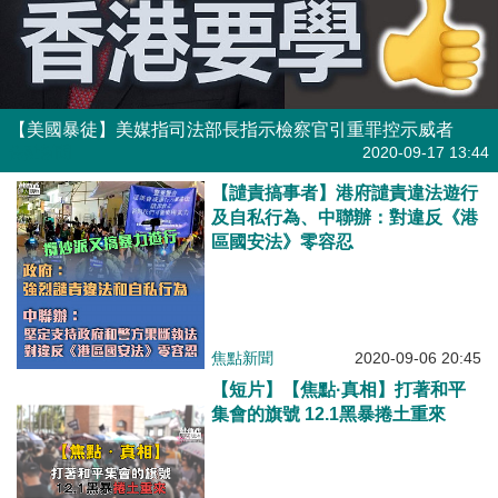
【美國暴徒】美媒指司法部長指示檢察官引重罪控示威者
焦點新聞
2020-09-17 13:44
【譴責搞事者】港府譴責違法遊行
及自私行為、中聯辦：對違反《港
區國安法》零容忍
焦點新聞
2020-09-06 20:45
【短片】【焦點·真相】打著和平
集會的旗號 12.1黑暴捲土重來