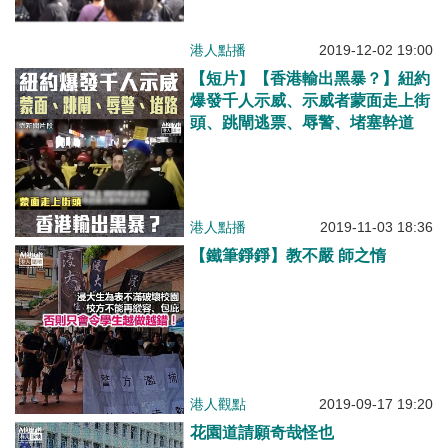
港人點播
2019-12-02 19:00
【短片】【香港輸出黑暴？】紐約
爆發千人示威、示威者蒙面走上街
頭、跳閘逃票、辱警、堵塞幹道
港人點播
2019-11-03 18:36
【鐵筆錚錚】教不嚴 師之惰
港人觀點
2019-09-17 19:20
花園道請願奇哉怪也