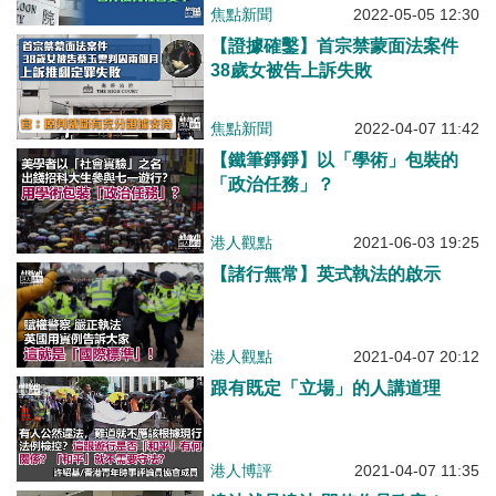
焦點新聞
2022-05-05 12:30
【證據確鑿】首宗禁蒙面法案件
38歲女被告上訴失敗
焦點新聞
2022-04-07 11:42
【鐵筆錚錚】以「學術」包裝的
「政治任務」？
港人觀點
2021-06-03 19:25
【諸行無常】英式執法的啟示
港人觀點
2021-04-07 20:12
跟有既定「立場」的人講道理
港人博評
2021-04-07 11:35