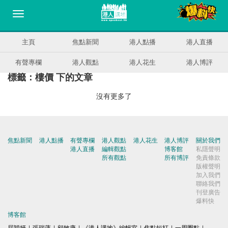
主頁
焦點新聞
港人點播
港人直播
有聲專欄
港人觀點
港人花生
港人博評
標籤：樓價 下的文章
沒有更多了
焦點新聞
港人點播
有聲專欄
港人觀點
港人花生
港人博評
關於我們
港人直播
編輯觀點
博客館
私隱聲明
所有觀點
所有博評
免責條款
版權聲明
加入我們
聯絡我們
刊登廣告
爆料快
博客館