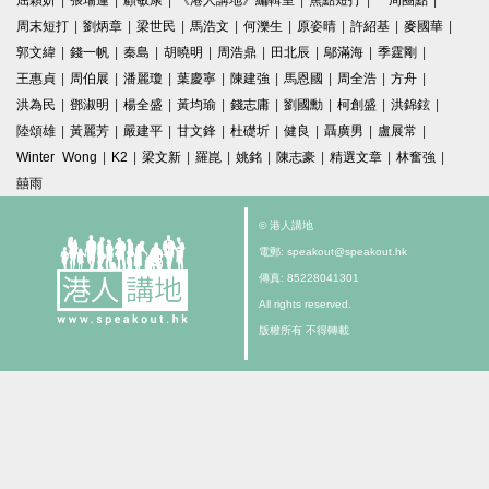
屈穎妍
|
張瑞蓮
|
顧敏康
|
《港人講地》編輯室
|
焦點短打
|
一周圈點
|
周末短打
|
劉炳章
|
梁世民
|
馬浩文
|
何濼生
|
原姿晴
|
許紹基
|
麥國華
|
郭文緯
|
錢一帆
|
秦島
|
胡曉明
|
周浩鼎
|
田北辰
|
鄔滿海
|
季霆剛
|
王惠貞
|
周伯展
|
潘麗瓊
|
葉慶寧
|
陳建強
|
馬恩國
|
周全浩
|
方舟
|
洪為民
|
鄧淑明
|
楊全盛
|
黃均瑜
|
錢志庸
|
劉國勳
|
柯創盛
|
洪錦鉉
|
陸頌雄
|
黃麗芳
|
嚴建平
|
甘文鋒
|
杜礎圻
|
健良
|
聶廣男
|
盧展常
|
Winter Wong
|
K2
|
梁文新
|
羅崑
|
姚銘
|
陳志豪
|
精選文章
|
林奮強
|
囍雨
© 港人講地
電郵: speakout@speakout.hk
傳真: 85228041301
All rights reserved.
版權所有 不得轉載