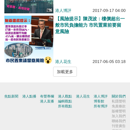
港人博評
2017-09-17 04:00
【風險提示】陳茂波：樓價超出一
般市民負擔能力 市民置業前要留
意風險
港人花生
2017-06-05 03:18
加載更多
焦點新聞
港人點播
有聲專欄
港人觀點
港人花生
港人博評
關於我們
港人直播
編輯觀點
博客館
私隱聲明
所有觀點
所有博評
免責條款
版權聲明
加入我們
聯絡我們
刊登廣告