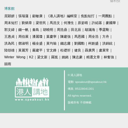
爆料快
博客館
屈穎妍
|
張瑞蓮
|
顧敏康
|
《港人講地》編輯室
|
焦點短打
|
一周圈點
|
周末短打
|
劉炳章
|
梁世民
|
馬浩文
|
何濼生
|
原姿晴
|
許紹基
|
麥國華
|
郭文緯
|
錢一帆
|
秦島
|
胡曉明
|
周浩鼎
|
田北辰
|
鄔滿海
|
季霆剛
|
王惠貞
|
周伯展
|
潘麗瓊
|
葉慶寧
|
陳建強
|
馬恩國
|
周全浩
|
方舟
|
洪為民
|
鄧淑明
|
楊全盛
|
黃均瑜
|
錢志庸
|
劉國勳
|
柯創盛
|
洪錦鉉
|
陸頌雄
|
黃麗芳
|
嚴建平
|
甘文鋒
|
杜礎圻
|
健良
|
聶廣男
|
盧展常
|
Winter Wong
|
K2
|
梁文新
|
羅崑
|
姚銘
|
陳志豪
|
精選文章
|
林奮強
|
囍雨
© 港人講地
電郵: speakout@speakout.hk
傳真: 85228041301
All rights reserved.
版權所有 不得轉載