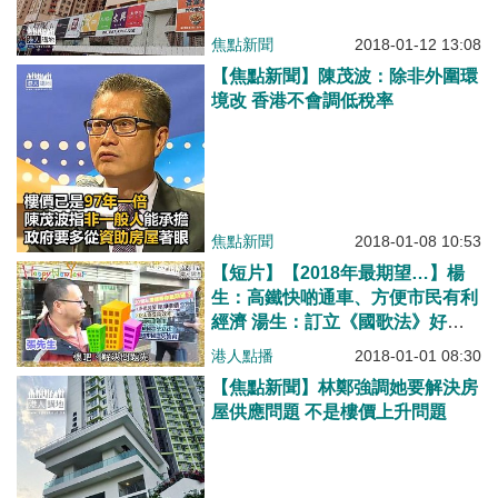
焦點新聞
2018-01-12 13:08
【焦點新聞】陳茂波：除非外圍環
境改 香港不會調低稅率
焦點新聞
2018-01-08 10:53
【短片】【2018年最期望…】楊
生：高鐵快啲通車、方便市民有利
經濟 湯生：訂立《國歌法》好重
要、「噓」有咩用？有事就搵國家
港人點播
2018-01-01 08:30
出頭、無事就唾罵國家、好唔合理
【焦點新聞】林鄭強調她要解決房
屋供應問題 不是樓價上升問題