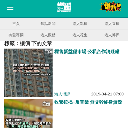
主頁
焦點新聞
港人點播
港人直播
有聲專欄
港人觀點
港人花生
港人博評
標籤：樓價 下的文章
標售新盤穩市場 公私合作消疑慮
港人博評
2019-04-21 07:00
收緊按揭=反置業 無父幹終身無殼