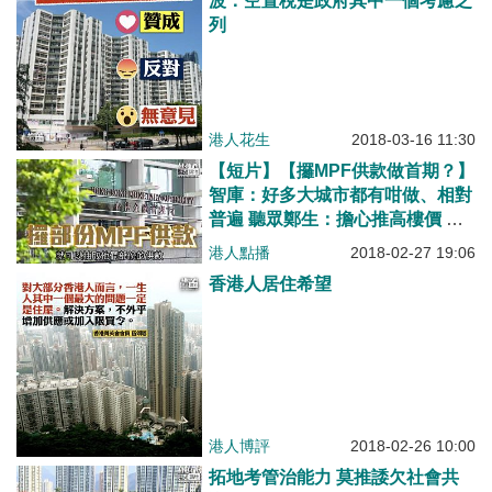
波：空置稅是政府其中一個考慮之
列
港人花生
2018-03-16 11:30
【短片】【攞MPF供款做首期？】
智庫：好多大城市都有咁做、相對
普遍 聽眾鄭生：擔心推高樓價 聽
眾吳小姐：發展粉嶺高球場更有效
港人點播
2018-02-27 19:06
香港人居住希望
港人博評
2018-02-26 10:00
拓地考管治能力 莫推諉欠社會共