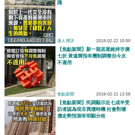
識
港人博評
2018-02-22 10:00
【焦點新聞】新一期居屋維持市價
七折 黃遠輝指有機制調整但今次
不適用
焦點新聞
2018-02-21 13:58
【焦點新聞】民調顯示近七成半受
訪者認為現非買樓時機 社會對樓
價走勢預測有明顯分歧