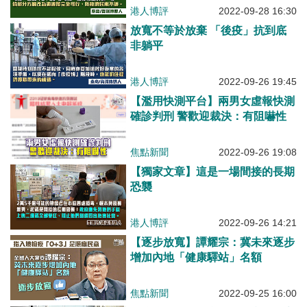
港人博評
2022-09-28 16:30
放寬不等於放棄 「後疫」抗到底
非躺平
港人博評
2022-09-26 19:45
【濫用快測平台】兩男女虛報快測
確診判刑 警歡迎裁決：有阻嚇性
焦點新聞
2022-09-26 19:08
【獨家文章】這是一場間接的長期
恐襲
港人博評
2022-09-26 14:21
【逐步放寬】譚耀宗：冀未來逐步
增加內地「健康驛站」名額
焦點新聞
2022-09-25 16:00