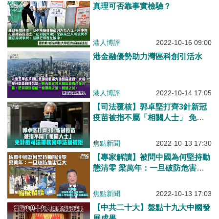
真理可否靠事實檢驗？
港人博評
2022-10-16 09:00
港金融優勢助力灣區科創引活水
港人博評
2022-10-14 17:05
【司法覆核】郭卓堅打齊3針新冠
疫苗被指不屬「相關人士」 免針
紙司法覆核案申法援被拒
焦點新聞
2022-10-13 17:30
【專家解讀】被問中國為何堅持動
態清零 梁萬年：一旦破防危害巨
大
焦點新聞
2022-10-13 17:03
【中共二十大】盤點十九大中國發
展成果