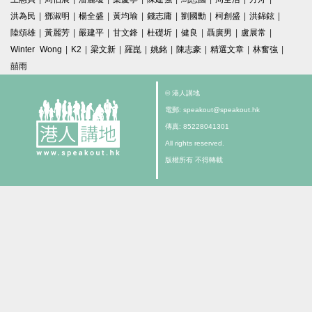
洪為民
|
鄧淑明
|
楊全盛
|
黃均瑜
|
錢志庸
|
劉國勳
|
柯創盛
|
洪錦鉉
|
陸頌雄
|
黃麗芳
|
嚴建平
|
甘文鋒
|
杜礎圻
|
健良
|
聶廣男
|
盧展常
|
Winter Wong
|
K2
|
梁文新
|
羅崑
|
姚銘
|
陳志豪
|
精選文章
|
林奮強
|
囍雨
© 港人講地
電郵: speakout@speakout.hk
傳真: 85228041301
All rights reserved.
版權所有 不得轉載