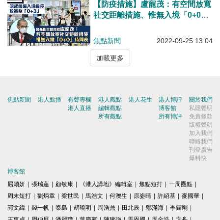
【防疫措施】盧寵茂：有空間放寬
社交距離措施、惟無入境「0+0」
時間表 孔繁毅：冬季流感爆發機
會或較新冠高 籲接種疫苗
焦點新聞
2022-09-25 13:04
加載更多
焦點新聞
港人點播
有聲專欄
港人觀點
港人花生
港人博評
關於我們
港人直播
編輯觀點
博客館
私隱聲明
所有觀點
所有博評
免責條款
版權聲明
加入我們
聯絡我們
刊登廣告
爆料快
博客館
屈穎妍
|
張瑞蓮
|
顧敏康
|
《港人講地》編輯室
|
焦點短打
|
一周圈點
|
周末短打
|
劉炳章
|
梁世民
|
馬浩文
|
何濼生
|
原姿晴
|
許紹基
|
麥國華
|
郭文緯
|
錢一帆
|
秦島
|
胡曉明
|
周浩鼎
|
田北辰
|
鄔滿海
|
季霆剛
|
王惠貞
|
周伯展
|
潘麗瓊
|
葉慶寧
|
陳建強
|
馬恩國
|
周全浩
|
方舟
|