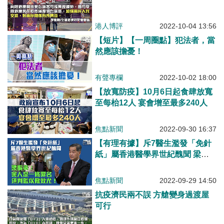
港人博評
2022-10-04 13:56
【短片】【一周圈點】犯法者，當
然應該擔憂！
有聲專欄
2022-10-02 18:00
【放寬防疫】10月6日起食肆放寬
至每枱12人 宴會增至最多240人
焦點新聞
2022-09-30 16:37
【有理有據】斥7醫生濫發「免針
紙」屬香港醫學界世紀醜聞 梁振
英：須將這種醫生判監以儆效尤！
焦點新聞
2022-09-29 14:50
抗疫濟民兩不誤 方艙變身過渡屋
可行