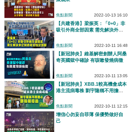
焦點新聞
2022-10-13 16:10
【共建香港】梁振英：「0+0」非
吸引外商全部因素 需先解決外企
對港政治情況誤解
焦點新聞
2022-10-11 16:48
【新冠肺炎】維基解密創辦人阿桑
奇英國獄中確診 有咳嗽發燒病徵
焦點新聞
2022-10-11 13:05
【新冠肺炎】XBB.1較高機會成本
港主流病毒株 劉宇隆稱不用擔心
籲接種疫苗
焦點新聞
2022-10-11 12:15
增信心勿妄自菲薄 保優勢做好自
己