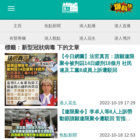
主頁
焦點新聞
港人點播
港人直播
有聲專欄
港人觀點
港人花生
港人博評
標籤：新型冠狀病毒 下的文章
【今日網圖】法官真言：請願違限
聚令被判囚14日緩刑18個月 社民
連及工黨8成員上訴遭駁回
港人花生
2022-10-19 17:29
【違限聚令】李卓人等8人上訴勞
動節請願違限聚令遭駁回 官指原
判合情合理非明顯過重
焦點新聞
2022-10-18 12:53