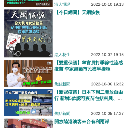
港人博評
2022-10-10 19:13
【今日網圖】天網恢恢
港人花生
2022-10-07 19:15
【雙重保護】率官員打季節性流感
疫苗 李家超籲市民盡早接種
焦點新聞
2022-10-06 16:32
【新冠疫苗】日本下周二開放自由
行 新增5款認可疫苗包括科興、國
藥、康希諾
焦點新聞
2022-10-05 17:37
開放陸港澳客來台有利兩岸