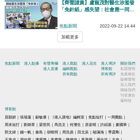
【齊聲譴責】盧寵茂對醫生涉濫發
「免針紙」感失望：社會應一同譴
責
焦點新聞
2022-09-22 14:44
加載更多
焦點新聞
港人點播
有聲專欄
港人觀點
港人花生
港人博評
關於我們
港人直播
編輯觀點
博客館
私隱聲明
所有觀點
所有博評
免責條款
版權聲明
加入我們
聯絡我們
刊登廣告
爆料快
博客館
屈穎妍
|
張瑞蓮
|
顧敏康
|
《港人講地》編輯室
|
焦點短打
|
一周圈點
|
周末短打
|
劉炳章
|
梁世民
|
馬浩文
|
何濼生
|
原姿晴
|
許紹基
|
麥國華
|
郭文緯
|
錢一帆
|
秦島
|
胡曉明
|
周浩鼎
|
田北辰
|
鄔滿海
|
季霆剛
|
王惠貞
|
周伯展
|
潘麗瓊
|
葉慶寧
|
陳建強
|
馬恩國
|
周全浩
|
方舟
|