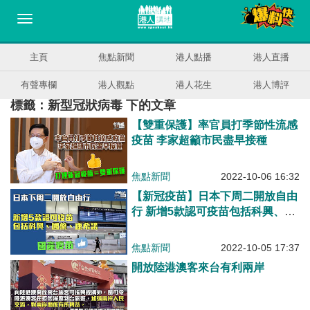
主頁
焦點新聞
港人點播
港人直播
有聲專欄
港人觀點
港人花生
港人博評
標籤：新型冠狀病毒 下的文章
【雙重保護】率官員打季節性流感
疫苗 李家超籲市民盡早接種
焦點新聞
2022-10-06 16:32
【新冠疫苗】日本下周二開放自由
行 新增5款認可疫苗包括科興、國
藥、康希諾
焦點新聞
2022-10-05 17:37
開放陸港澳客來台有利兩岸