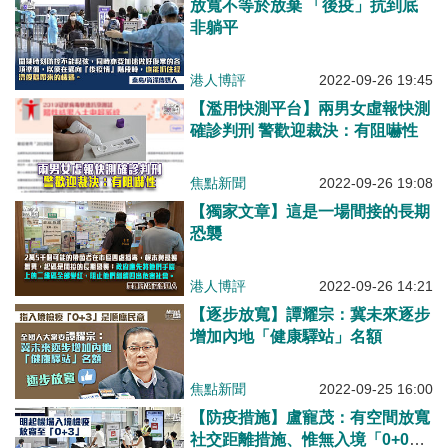
放寬不等於放棄 「後疫」抗到底
非躺平
港人博評
2022-09-26 19:45
【濫用快測平台】兩男女虛報快測
確診判刑 警歡迎裁決：有阻嚇性
焦點新聞
2022-09-26 19:08
【獨家文章】這是一場間接的長期
恐襲
港人博評
2022-09-26 14:21
【逐步放寬】譚耀宗：冀未來逐步
增加內地「健康驛站」名額
焦點新聞
2022-09-25 16:00
【防疫措施】盧寵茂：有空間放寬
社交距離措施、惟無入境「0+0」