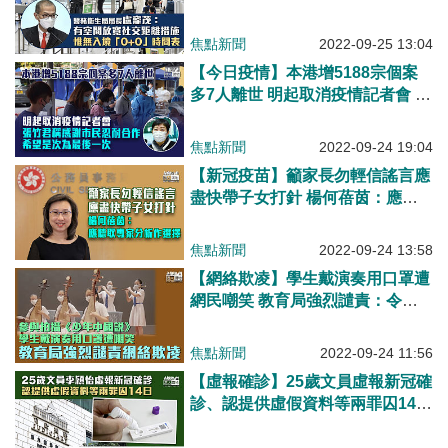
時間表 孔繁毅：冬季流感爆發機
會或較新冠高 籲接種疫苗
焦點新聞
2022-09-25 13:04
【今日疫情】本港增5188宗個案
多7人離世 明起取消疫情記者會 張
竹君：感謝市民忍耐合作、希望是
次為最後一次
焦點新聞
2022-09-24 19:04
【新冠疫苗】籲家長勿輕信謠言應
盡快帶子女打針 楊何蓓茵：應聽
取專家分析作選擇
焦點新聞
2022-09-24 13:58
【網絡欺凌】學生戴演奏用口罩遭
網民嘲笑 教育局強烈譴責：令人
齒冷
焦點新聞
2022-09-24 11:56
【虛報確診】25歲文員虛報新冠確
診、認提供虛假資料等兩罪囚14日
官斥或增加醫療系統壓力