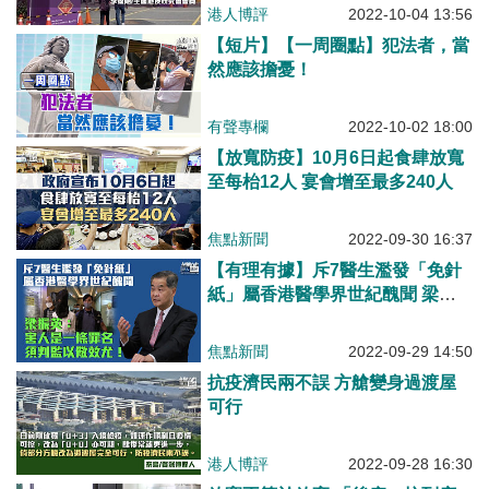
港人博評
2022-10-04 13:56
【短片】【一周圈點】犯法者，當
然應該擔憂！
有聲專欄
2022-10-02 18:00
【放寬防疫】10月6日起食肆放寬
至每枱12人 宴會增至最多240人
焦點新聞
2022-09-30 16:37
【有理有據】斥7醫生濫發「免針
紙」屬香港醫學界世紀醜聞 梁振
英：須將這種醫生判監以儆效尤！
焦點新聞
2022-09-29 14:50
抗疫濟民兩不誤 方艙變身過渡屋
可行
港人博評
2022-09-28 16:30