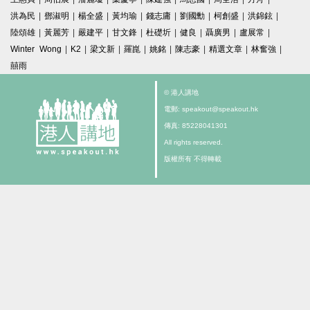
洪為民
|
鄧淑明
|
楊全盛
|
黃均瑜
|
錢志庸
|
劉國勳
|
柯創盛
|
洪錦鉉
|
陸頌雄
|
黃麗芳
|
嚴建平
|
甘文鋒
|
杜礎圻
|
健良
|
聶廣男
|
盧展常
|
Winter Wong
|
K2
|
梁文新
|
羅崑
|
姚銘
|
陳志豪
|
精選文章
|
林奮強
|
囍雨
© 港人講地
電郵: speakout@speakout.hk
傳真: 85228041301
All rights reserved.
版權所有 不得轉載