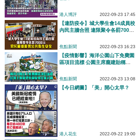
港人博評
2022-09-23 17:45
【違防疫令】城大學生會14成員校
內民主牆合照 違限聚令各罰7000
元
焦點新聞
2022-09-23 16:23
【疫情影響】海洋公園山下免費園
區項目流標 公園主席龐建貽稱疫
情打亂計劃
焦點新聞
2022-09-23 13:08
【今日網圖】「美」開心太早？
港人花生
2022-09-22 19:00