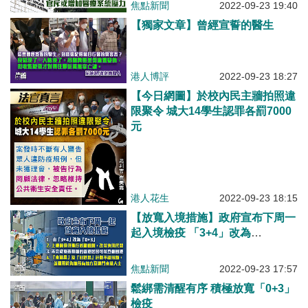
焦點新聞
2022-09-23 19:40
【獨家文章】曾經宣誓的醫生
港人博評
2022-09-23 18:27
【今日網圖】於校內民主牆拍照違
限聚令 城大14學生認罪各罰7000
元
港人花生
2022-09-23 18:15
【放寬入境措施】政府宣布下周一
起入境檢疫 「3+4」改為
「0+3」、抵港人士毋須酒店檢疫
焦點新聞
2022-09-23 17:57
鬆綁需清醒有序 積極放寬「0+3」
檢疫