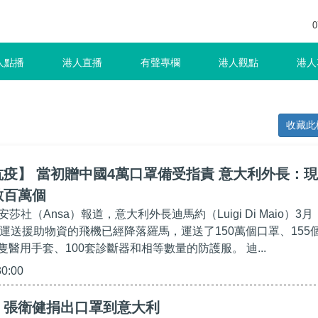
0
人點播
港人直播
有聲專欄
港人觀點
港人
收藏此
疫】 當初贈中國4萬口罩備受指責 意大利外長：現
數百萬個
社（Ansa）報道，意大利外長迪馬約（Luigi Di Maio）3月
國運送援助物資的飛機已經降落羅馬，運送了150萬個口罩、155
萬隻醫用手套、100套診斷器和相等數量的防護服。 迪...
30:00
】張衛健捐出口罩到意大利