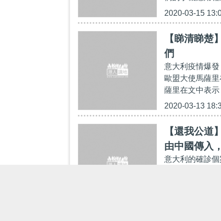
2020-03-15 13:
【睇清睇楚
們
意大利疫情爆發
歐盟大使馬薩里在
薩里在文中表示
2020-03-13 18:
【還我公道
由中國傳入
意大利的確診個
入意大利
宗確診個案，患
入。 不過，經
2020-03-13 17: