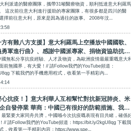
意大利派遣的醫療團隊，攜帶31噸醫療物資，順利抵達意大利羅
。 這次前往意大利進行援助的專家團隊，有很多都是四川的醫
擇前往意大利，原來是因為過往的故事。 2008年汶...
23:58
一方有難八方支援】意大利羅馬上空播放中國國歌、
義勇軍進行曲》、感謝中國派專家、捐物資協助抗
，中國無私分享抗疫經驗、人才及物資，為歐洲疫情最嚴重嘅意大
無國界，有大愛！// 請Follow我們的YouTube頻道：
t.ly/2kgU8qg 下載我們的手機應用程式，收看第一手精彩內...
44:14
齊心抗疫！】意大利華人互相幫忙對抗新冠肺炎、米
華企自發停業 華商：中國已有很好的防範措施、我們
情，最緊要大家同舟共濟，中國喺今次抗疫嘅表現有目共睹，確係
請Follow我們的YouTube頻道：https://bit.ly/2kgU8qg 下載
收看第一手精彩內容：https://www.spe...