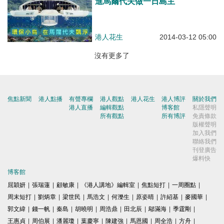
進馬爾代夫做一日島主
港人花生
2014-03-12 05:00
沒有更多了
焦點新聞
港人點播
有聲專欄
港人觀點
港人花生
港人博評
關於我們
港人直播
編輯觀點
博客館
私隱聲明
所有觀點
所有博評
免責條款
版權聲明
加入我們
聯絡我們
刊登廣告
爆料快
博客館
屈穎妍
|
張瑞蓮
|
顧敏康
|
《港人講地》編輯室
|
焦點短打
|
一周圈點
|
周末短打
|
劉炳章
|
梁世民
|
馬浩文
|
何濼生
|
原姿晴
|
許紹基
|
麥國華
|
郭文緯
|
錢一帆
|
秦島
|
胡曉明
|
周浩鼎
|
田北辰
|
鄔滿海
|
季霆剛
|
王惠貞
|
周伯展
|
潘麗瓊
|
葉慶寧
|
陳建強
|
馬恩國
|
周全浩
|
方舟
|