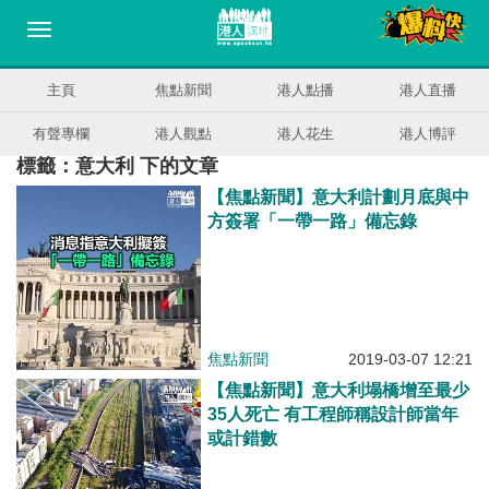
主頁
焦點新聞
港人點播
港人直播
有聲專欄
港人觀點
港人花生
港人博評
標籤：意大利 下的文章
【焦點新聞】意大利計劃月底與中
方簽署「一帶一路」備忘錄
焦點新聞
2019-03-07 12:21
【焦點新聞】意大利塌橋增至最少
35人死亡 有工程師稱設計師當年
或計錯數