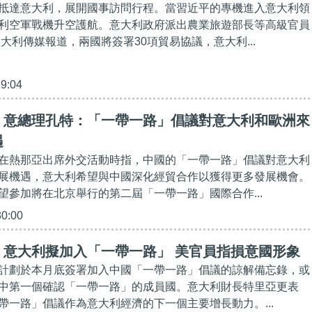
抵達意大利，展開國事訪問行程。當習近平的專機進入意大利領
利空軍戰機升空護航。意大利政府派出農業旅遊部長等高級官員
大利傳媒報道，兩國將簽署30項貿易協議，意大利...
29:04
】意總理孔特：「一帶一路」倡議對意大利和歐洲來
遇
在熱那亞出席外交活動時指，中國的「一帶一路」倡議對意大利
展機遇，意大利希望與中國深化經貿合作以獲得更多發展機會。
望參加將在北京舉行的第二屆「一帶一路」國際合作...
30:00
】意大利擬加入「一帶一路」 美官員指損意國形象
計劃於本月底簽署加入中國「一帶一路」倡議的諒解備忘錄，或
中第一個確認「一帶一路」的成員國。意大利財長特里亞更表
帶一路」倡議作為意大利經濟的下一個主要增長動力。...