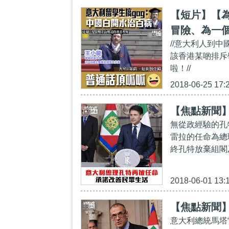
【短片】【
冒險、為一
//意大利人到
的未來
該香港某啲排斥
啦！//
2018-06-25 17:
【焦點新聞
無從政經驗的孔
雷拉的任命為總
終孔特放棄組閣
2018-06-01 13:
【焦點新聞
意大利總統馬塔