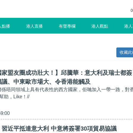
0
人點播
港人直播
有聲專欄
港人觀點
港人
收藏此
國家盟友圈成功壯大！】邱騰華：意大利及瑞士都簽
倡議、中東歐市場大、令香港能觸及
士都係唔同領域上具有代表性的西方國家，佢哋加入一帶一路，對
，Like！//
59:00
習近平抵達意大利 中意將簽署30項貿易協議