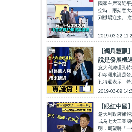
國家主席習近平
空時，兩架意大
到機場迎接。 意
2019-03-22 11:
【獨具慧眼
說是發展機
意大利總理孔特
和歐洲來說是發
孔特還表示，希
2019-03-09 14:
【眼紅中國
意大利政府據報
成為七大工業國
明，期望將「一