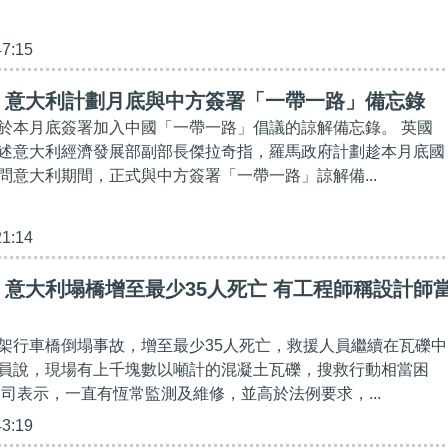
47:15
】意大利計劃月底與中方簽署「一帶一路」備忘錄
於本月底簽署加入中國「一帶一路」倡議的諒解備忘錄。 英國
述意大利經濟發展部副部長傑拉奇指，羅馬政府計劃趁本月底國
問意大利期間，正式與中方簽署「一帶一路」諒解備...
21:14
意大利塌橋增至最少35人死亡 有工程師稱設計師
架行車橋倒塌事故，增至最少35人死亡，救援人員繼續在瓦礫中
員說，現場有上千塊數以噸計的混凝土瓦礫，搜救行動相當困
公司表示，一直有恆常監測及維修，並高於法例要求，...
43:19