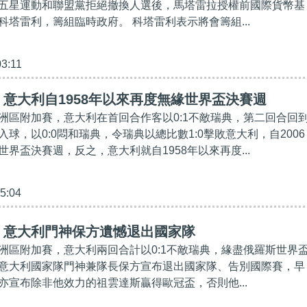
五星運動和聯盟黨拒絕撤換人選後，馬塔雷拉授權前國際貨幣基
科塔雷利，籌組臨時政府。 科塔雷利表示將會籌組...
03:11
意大利自1958年以來再度無緣世界盃決賽週
洲區附加賽，意大利在首回合作客以0:1不敵瑞典，第二回合回
球，以0:0悶和瑞典，令瑞典以總比數1:0擊敗意大利，自2006
界盃決賽週，反之，意大利就自1958年以來再度...
15:04
】意大利門神保方遺憾退出國家隊
洲區附加賽，意大利兩回合計以0:1不敵瑞典，緣盡俄羅斯世界
意大利國家隊門神兼隊長保方宣布退出國家隊、告別國際賽，早
亦宣布除非他效力的祖雲達斯贏得歐冠盃，否則他...