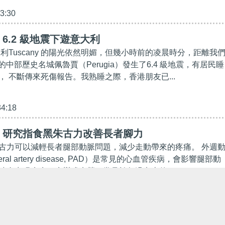
03:30
6.2 級地震下遊意大利
利Tuscany 的陽光依然明媚，但幾小時前的凌晨時分，距離我
里的中部歷史名城佩魯賈（Perugia）發生了6.4 級地震，有居民睡
， 不斷傳來死傷報告。我熟睡之際，香港朋友已...
34:18
】研究指食黑朱古力改善長者腳力
古力可以減輕長者腿部動脈問題，減少走動帶來的疼痛。 外週
eral artery disease, PAD）是常見的心血管疾病，會影響腿部動
時會出現疼痛、痙攣或疲勞，常見於年過七十的...
00:00