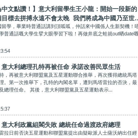
為中文點讚！】意大利留學生王小龍：開始一段新的
個目標去拼搏永遠不會太晚 我們將成為中國乃至世
中國留學，畢業時普通話講到頂呱呱，仲話來中國係人生新契機！
學普通話嘅大學生擘大眼學習下啦！再做井底之蛙就out晒date
23:54
】意大利總理孔特再被任命 承諾改善民眾生活
特，再被意大利聯盟黨及五星運動聯合推舉，再次獲得總統馬塔
理。第一次推舉下，孔特的內閣名單，遭到馬塔雷拉的否決，最
及總理任命。 其後，意大利聯盟黨及五星運動表示...
15:37
】意大利政黨組閣失敗 總統任命過渡政府總理
雷拉日前否決五星運動和聯盟黨提出由疑歐派人士薩沃納出任經