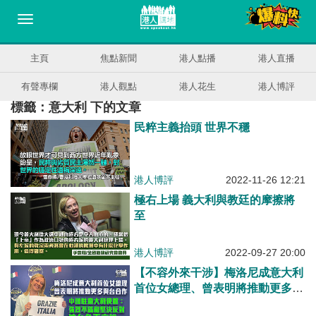
主頁
焦點新聞
港人點播
港人直播
有聲專欄
港人觀點
港人花生
港人博評
標籤：意大利 下的文章
民粹主義抬頭 世界不穩
港人博評
2022-11-26 12:21
極右上場 義大利與教廷的摩擦將
至
港人博評
2022-09-27 20:00
【不容外來干涉】梅洛尼成意大利
首位女總理、曾表明將推動更多與
台合作 中國駐意使館：強烈不滿