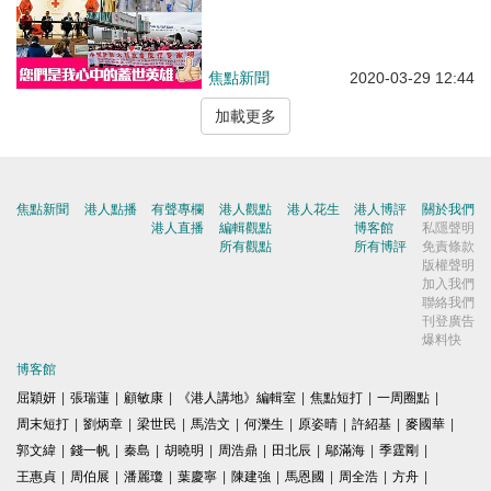
焦點新聞
2020-03-29 12:44
加載更多
焦點新聞
港人點播
有聲專欄
港人觀點
港人花生
港人博評
關於我們
港人直播
編輯觀點
博客館
私隱聲明
所有觀點
所有博評
免責條款
版權聲明
加入我們
聯絡我們
刊登廣告
爆料快
博客館
屈穎妍
|
張瑞蓮
|
顧敏康
|
《港人講地》編輯室
|
焦點短打
|
一周圈點
|
周末短打
|
劉炳章
|
梁世民
|
馬浩文
|
何濼生
|
原姿晴
|
許紹基
|
麥國華
|
郭文緯
|
錢一帆
|
秦島
|
胡曉明
|
周浩鼎
|
田北辰
|
鄔滿海
|
季霆剛
|
王惠貞
|
周伯展
|
潘麗瓊
|
葉慶寧
|
陳建強
|
馬恩國
|
周全浩
|
方舟
|