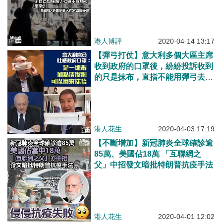
港人博評
2020-04-14 13:17
【彈弓打仗】意大利多個大區主席
收到政府的口罩後，紛紛投訴收到
的只是抹布，直指不能用彈弓去打
仗。
港人花生
2020-04-03 17:19
【不斷增加】新冠肺炎全球確診逾
85萬、美國佔18萬 「互聯網之
父」中招發文暗批特朗普抗疫手法
港人花生
2020-04-01 12:02