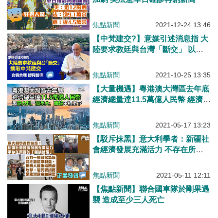
焦點新聞
2021-12-24 13:46
【中梵建交?】意媒引述消息指 大
陸要求教廷與台灣「斷交」 以換
取中梵兩國建交
焦點新聞
2021-10-25 13:35
【大量機遇】粵港澳大灣區去年底
經濟總量達11.5萬億人民幣 經濟總
量與意大利、加拿大、南韓不相上
下
焦點新聞
2021-05-17 13:23
【駁斥抹黑】意大利學者：新疆社
會經濟發展充滿活力 不存在所謂
「種族滅絕」
焦點新聞
2021-05-11 12:11
【焦點新聞】聯合國車隊於剛果遇
襲 造成至少三人死亡