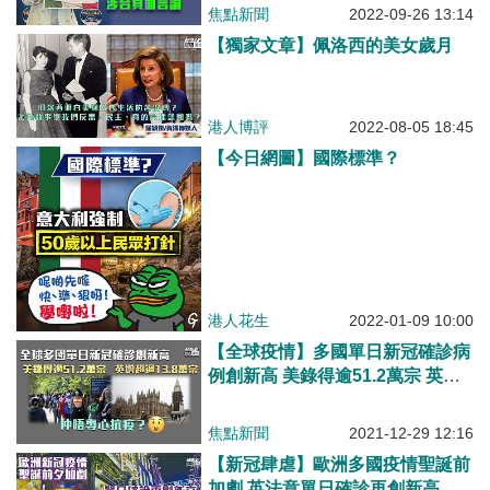
和堅決反對涉台負面言論
焦點新聞
2022-09-26 13:14
【獨家文章】佩洛西的美女歲月
港人博評
2022-08-05 18:45
【今日網圖】國際標準？
港人花生
2022-01-09 10:00
【全球疫情】多國單日新冠確診病
例創新高 美錄得逾51.2萬宗 英增
超過13.8萬宗
焦點新聞
2021-12-29 12:16
【新冠肆虐】歐洲多國疫情聖誕前
加劇 英法意單日確診再創新高