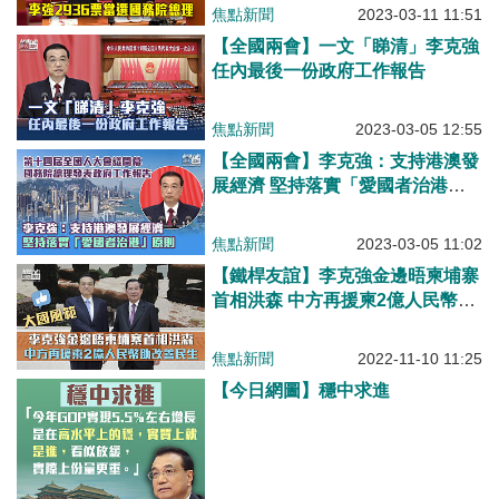
焦點新聞
2023-03-11 11:51
【全國兩會】一文「睇清」李克強
任內最後一份政府工作報告
焦點新聞
2023-03-05 12:55
【全國兩會】李克強：支持港澳發
展經濟 堅持落實「愛國者治港」
原則
焦點新聞
2023-03-05 11:02
【鐵桿友誼】李克強金邊晤柬埔寨
首相洪森 中方再援柬2億人民幣助
改善民生
焦點新聞
2022-11-10 11:25
【今日網圖】穩中求進