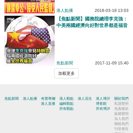
港人點播
2018-03-18 13:03
【焦點新聞】國務院總理李克強：
中美兩國經濟向好對世界都是福音
焦點新聞
2017-11-09 15:40
加載更多
焦點新聞
港人點播
有聲專欄
港人觀點
港人花生
港人博評
關於我們
港人直播
編輯觀點
博客館
私隱聲明
所有觀點
所有博評
免責條款
版權聲明
加入我們
聯絡我們
刊登廣告