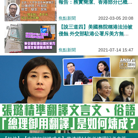
報告：務實簡潔、香港部分已概括
重點、「一國兩制」是中央堅定長
遠策略
焦點新聞
2022-03-05 20:08
【說三道四】美國務院稱港法治被
侵蝕 外交部駐港公署斥美方無理
攻擊港營商環境
焦點新聞
2021-07-14 15:47