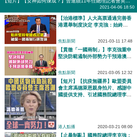
【短片】【女神如何煉成？】曾連續11年任總理記者會英語翻譯、有「總理御用翻譯」美譽、張璐由俗語到古典詩詞都譯得到！
港人點播
2021-04-06 18:50
【治港標準】人大高票通過完善香
港選舉制度決定 李克強：始終堅
持愛國者治港、確保「一國兩制」
行穩致遠
焦點新聞
2021-03-11 17:48
【貫徹「一國兩制」】李克強重申
堅決防範遏制外部勢力干預港澳事
務
焦點新聞
2021-03-05 12:32
【短片】【抗疫無疆界】歐盟委員
會主席馮德萊恩親身拍片、感謝中
國提供支持、引述國務院總理李克
強指中國預備向歐盟捐出20萬個
N95口罩、200萬個外科口罩和5萬
盒試劑
港人點播
2020-03-21 08:00
【止暴制亂】國務院總理李克強：