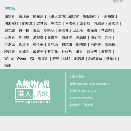
爆料快
博客館
屈穎妍
|
張瑞蓮
|
顧敏康
|
《港人講地》編輯室
|
焦點短打
|
一周圈點
|
周末短打
|
劉炳章
|
梁世民
|
馬浩文
|
何濼生
|
原姿晴
|
許紹基
|
麥國華
|
郭文緯
|
錢一帆
|
秦島
|
胡曉明
|
周浩鼎
|
田北辰
|
鄔滿海
|
季霆剛
|
王惠貞
|
周伯展
|
潘麗瓊
|
葉慶寧
|
陳建強
|
馬恩國
|
周全浩
|
方舟
|
洪為民
|
鄧淑明
|
楊全盛
|
黃均瑜
|
錢志庸
|
劉國勳
|
柯創盛
|
洪錦鉉
|
陸頌雄
|
黃麗芳
|
嚴建平
|
甘文鋒
|
杜礎圻
|
健良
|
聶廣男
|
盧展常
|
Winter Wong
|
K2
|
梁文新
|
羅崑
|
姚銘
|
陳志豪
|
精選文章
|
林奮強
|
囍雨
© 港人講地
電郵: speakout@speakout.hk
傳真: 85228041301
All rights reserved.
版權所有 不得轉載