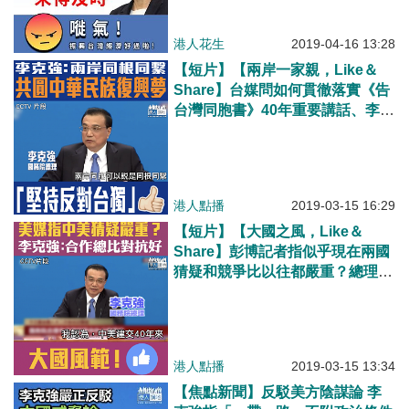
港人花生
2019-04-16 13:28
【短片】【兩岸一家親，Like＆
Share】台媒問如何貫徹落實《告
台灣同胞書》40年重要講話、李克
強：願出台更多優惠政策與台共享
發展機遇、越近越親兩岸關係就會
越好越實
港人點播
2019-03-15 16:29
【短片】【大國之風，Like＆
Share】彭博記者指似乎現在兩國
猜疑和競爭比以往都嚴重？總理李
克強：合作比對抗好、人為地把兩
大經濟體隔開是不現實不可能
港人點播
2019-03-15 13:34
【焦點新聞】反駁美方陰謀論 李