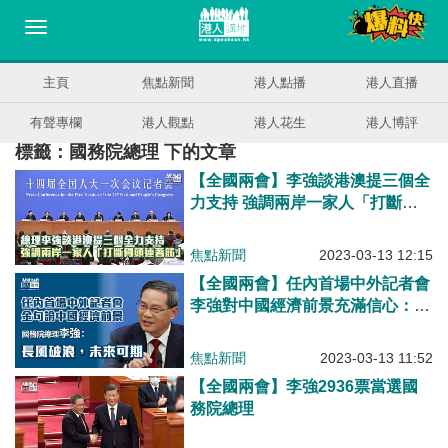
主頁
焦點新聞
港人點播
港人直播
有聲專欄
港人觀點
港人花生
港人博評
標籤：國務院總理 下的文章
【全國兩會】李強談港澳提三個全
力支持 強調兩岸一家人「打斷骨
頭連著筋」
焦點新聞
2023-03-13 12:15
【全國兩會】任內首場中外記者會
李強對中國經濟前景充滿信心：長
風破浪，未來可期
焦點新聞
2023-03-13 11:52
【全國兩會】李強2936票當選國
務院總理