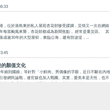
36:33
港，位於港島東的私人屋苑杏花邨惨受蹂躪，災情又一次在網絡
年每當颱風來襲，杏花邨都成為新聞焦點， 經常是重災區。 其
落成逾30年的大型屋邨，東臨公海，建有防波堤，...
23:45
後的顏值文化
少年娘則國娘」等針對「小鮮肉」男偶像的字眼，近日不斷在內
引發網民論戰，連官媒也加入戰團。其實，愛美本是天性，也不
韓流」和「小鮮肉」的帶動，推高了高顏值的溢價...
00:00