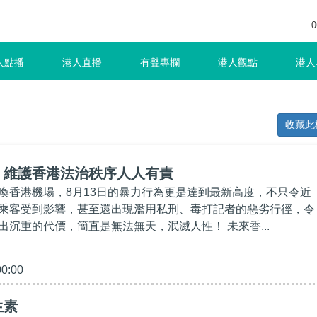
0
人點播
港人直播
有聲專欄
港人觀點
港人
收藏此
】維護香港法治秩序人人有責
瘓香港機場，8月13日的暴力行為更是達到最新高度，不只令近
乘客受到影響，甚至還出現濫用私刑、毒打記者的惡劣行徑，令
出沉重的代價，簡直是無法無天，泯滅人性！ 未來香...
00:00
生素