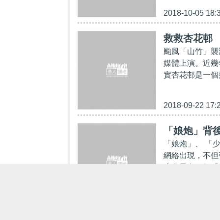
2018-10-05 18:
救救杏花邨
颱風「山竹」襲
媒體上演。近幾
實杏花邨是一個
2018-09-22 17:
「娘炮」背
「娘炮」、 「
網絡出現，不但
應分男女，但「
2018-09-19 10: