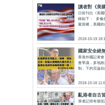
讀者對《美
日前刊出《美國
錄如下： 多倫
黨當權，美國的
2018-10-19 18:
國家安全絕
香港外國記者會
會爭議，多地政
制」下的言論自
2018-10-16 11:
亂港者自古
筆者記得有個笑