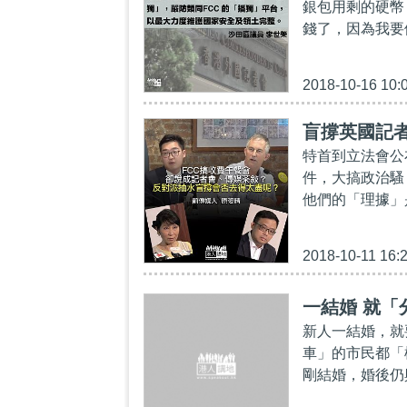
銀包用剩的硬幣
錢了，因為我要
2018-10-16 10:
盲撐英國記者
特首到立法會公
件，大搞政治騷
他們的「理據」
2018-10-11 16:
一結婚 就「
新人一結婚，就
車」的市民都「
剛結婚，婚後仍