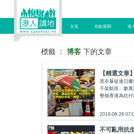
主頁
焦點新聞
港
標籤 ：
博客
下的文章
【精選文章
黑衣暴徒連日癱
千架航班、數萬
整個香港為此付
2019-08-26 07:
不可亂用抗