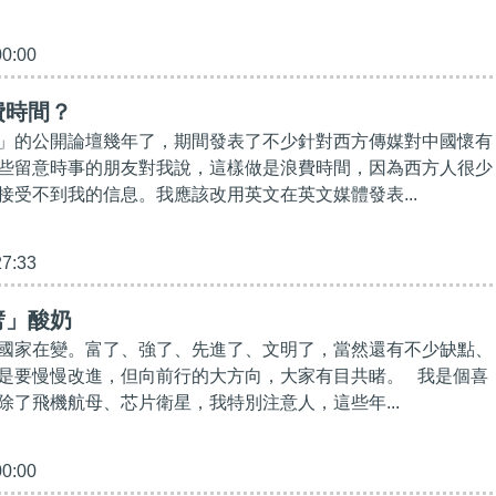
00:00
費時間？
」的公開論壇幾年了，期間發表了不少針對西方傳媒對中國懷有
些留意時事的朋友對我說，這樣做是浪費時間，因為西方人很少
接受不到我的信息。我應該改用英文在英文媒體發表...
27:33
劈」酸奶
國家在變。富了、強了、先進了、文明了，當然還有不少缺點、
是要慢慢改進，但向前行的大方向，大家有目共睹。 我是個喜
除了飛機航母、芯片衛星，我特別注意人，這些年...
00:00