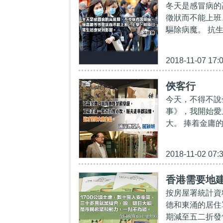
冬天是感冒病的
徵狀而不能上班
驅除病魔。 抗
2018-11-07 17:
俠客行
今天，不得不說
事》，我開始愛
大。 捧着金庸
2018-11-02 07:
香港需要地
按房屋署統計資
德和東涌的居住
期減至五二折發