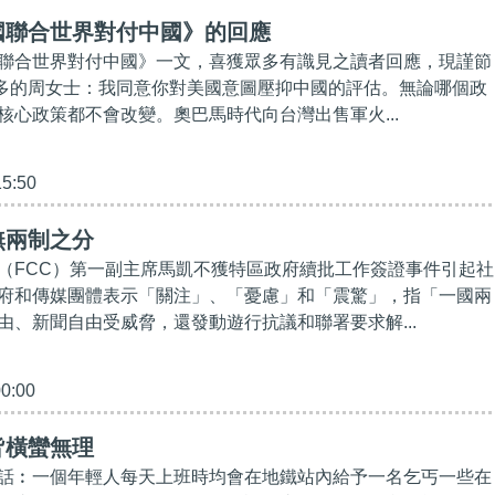
國聯合世界對付中國》的回應
聯合世界對付中國》一文，喜獲眾多有識見之讀者回應，現謹節
多的周女士：我同意你對美國意圖壓抑中國的評估。無論哪個政
核心政策都不會改變。奧巴馬時代向台灣出售軍火...
15:50
無兩制之分
（FCC）第一副主席馬凱不獲特區政府續批工作簽證事件引起社
府和傳媒團體表示「關注」、「憂慮」和「震驚」，指「一國兩
由、新聞自由受威脅，還發動遊行抗議和聯署要求解...
00:00
皆橫蠻無理
話︰一個年輕人每天上班時均會在地鐵站內給予一名乞丐一些在