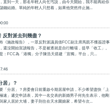
，直到一天，那名年輕人向乞丐說，由今天開始，我不能再給你
儲錢結婚。單純的年輕人只想着，如果他突然停止施...
00:00
 反對派去到幾盡？
布《施政報告》，一眾反對派議員借FCC副主席馬凱不獲簽證事
，還沒開始宣讀報告，不是被逐就是自行離場，提早「收工」。
是：FCC為「港獨」分子陳浩天搭建「宣獨」平台，只...
27:46
分居」？
要「分居」？房委會日前重啟今期居屋申請，不少希望盡快「上
極速」遞交申請表，其中一名交表的新婚男子何先生表示，他剛
與家人居於大埔，妻子則住在天水圍娘家，希望今次...