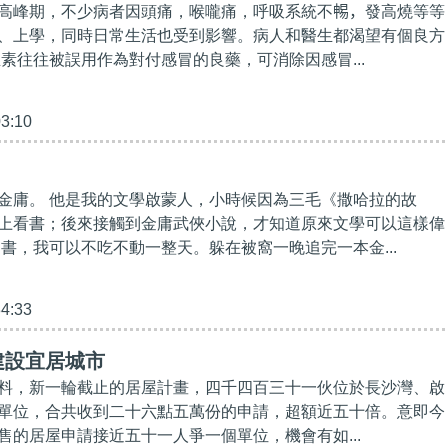
高峰期，不少病者因頭痛，喉嚨痛，呼吸系統不𣈱，發高燒等等
、上學，同時日常生活也受到影響。病人和醫生都渴望有個良方
生素往往被誤用作為對付感冒的良藥，可消除因感冒...
03:10
金庸。 他是我的文學啟蒙人，小時候因為三毛《撒哈拉的故
上看書；後來接觸到金庸武俠小說，才知道原來文學可以這樣偉
的書，我可以不吃不動一整天。躲在被窩一晚追完一本金...
34:33
建設宜居城市
料，新一輪截止的居屋計畫，四千四百三十一伙位於長沙灣、啟
單位，合共收到二十六點五萬份的申請，超額近五十倍。意即今
售的居屋申請接近五十一人爭一個單位，機會有如...