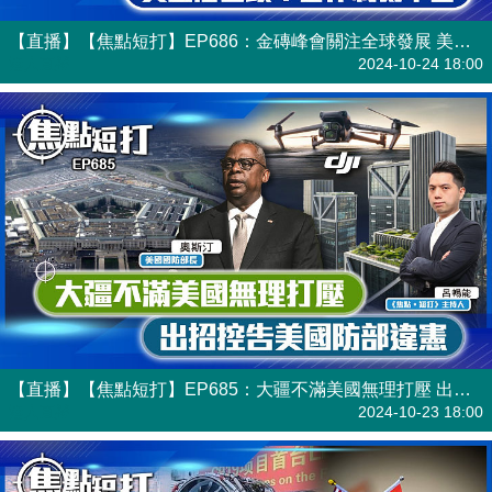
【直播】【焦點短打】EP686：金磚峰會關注全球發展 美國借世銀年會作制裁平台
港人直播
2024-10-24 18:00
【直播】【焦點短打】EP685：大疆不滿美國無理打壓 出招控告美國防部違憲
港人直播
2024-10-23 18:00