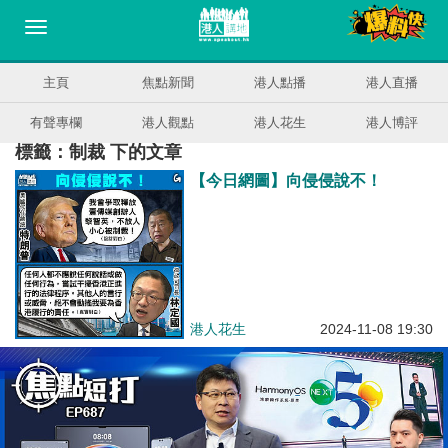
主頁
焦點新聞
港人點播
港人直播
有聲專欄
港人觀點
港人花生
港人博評
標籤：制裁 下的文章
【今日網圖】向侵侵說不！
港人花生
2024-11-08 19:30