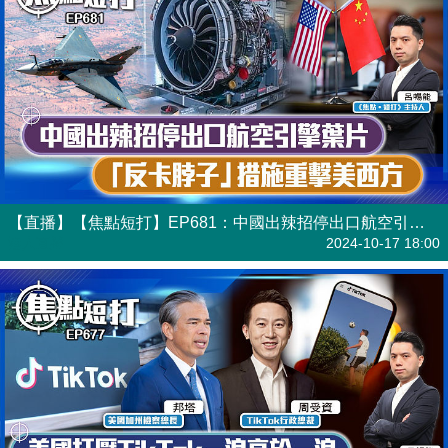
【直播】【焦點短打】EP681：中國出辣招停出口航空引擎葉片 「反卡脖子」措施重擊美西方
港人直播
2024-10-17 18:00