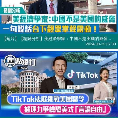
【短片】【精闢分析】美經濟學家：中國不是美國的威脅 一句說話台下觀眾掌聲雷動！
港人點播
2024-09-25 07:30