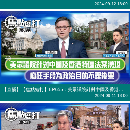
港人直播
2024-09-12 18:00
【直播】【焦點短打】EP655：美眾議院針對中國及香港特區法案湧現 瘋狂手段為政治目的不理後果
港人直播
2024-09-11 18:00