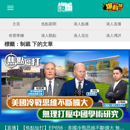
主頁
焦點新聞
港人點播
港人直播
有聲專欄
港人觀點
港人花生
港人博評
標籤：制裁 下的文章
【直播】【焦點短打】EP656：美國冷戰思維不斷擴大 無理打壓中國學術研究