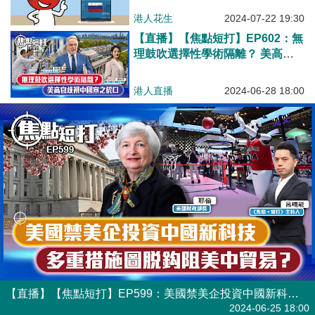
港人花生
2024-07-22 19:30
【直播】【焦點短打】EP602：無
理鼓吹選擇性學術隔離？ 美高官
歧視中國宣之於口
港人直播
2024-06-28 18:00
【直播】【焦點短打】EP599：美國禁美企投資中國新科技 多重措施圖脫鈎阻中美貿易？
港人直播
2024-06-25 18:00