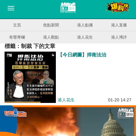
主頁
焦點新聞
港人點播
港人直播
有聲專欄
港人觀點
港人花生
港人博評
標籤：制裁 下的文章
【今日網圖】捍衛法治
港人花生
01-20 14:27