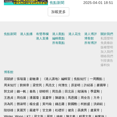
偽善雙標本質和霸道欺凌面目
焦點新聞
2025-04-01 18:51
加載更多
焦點新聞
港人點播
有聲專欄
港人觀點
港人花生
港人博評
關於我們
港人直播
編輯觀點
博客館
私隱聲明
所有觀點
所有博評
免責條款
版權聲明
加入我們
聯絡我們
刊登廣告
爆料快
博客館
屈穎妍
|
張瑞蓮
|
顧敏康
|
《港人講地》編輯室
|
焦點短打
|
一周圈點
|
周末短打
|
劉炳章
|
梁世民
|
馬浩文
|
何濼生
|
原姿晴
|
許紹基
|
麥國華
|
郭文緯
|
錢一帆
|
秦島
|
胡曉明
|
周浩鼎
|
田北辰
|
鄔滿海
|
季霆剛
|
王惠貞
|
周伯展
|
潘麗瓊
|
葉慶寧
|
陳建強
|
馬恩國
|
周全浩
|
方舟
|
洪為民
|
鄧淑明
|
楊全盛
|
黃均瑜
|
錢志庸
|
劉國勳
|
柯創盛
|
洪錦鉉
|
陸頌雄
|
黃麗芳
|
嚴建平
|
甘文鋒
|
杜礎圻
|
健良
|
聶廣男
|
盧展常
|
Winter Wong
|
K2
|
梁文新
|
羅崑
|
姚銘
|
陳志豪
|
精選文章
|
林奮強
|