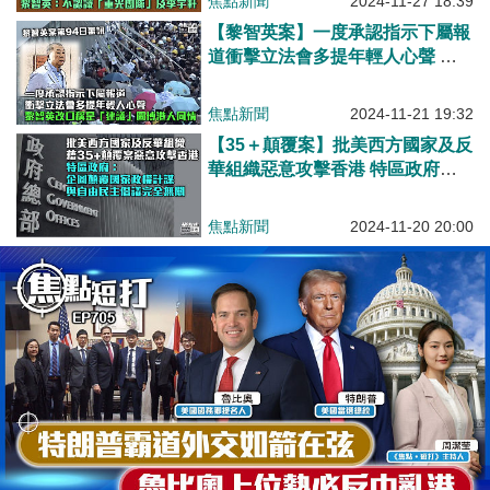
焦點新聞
2024-11-27 18:39
【黎智英案】一度承認指示下屬報
道衝擊立法會多提年輕人心聲 黎
智英改口稱是「建議」圖博港人同
情
焦點新聞
2024-11-21 19:32
【35＋顛覆案】批美西方國家及反
華組織惡意攻擊香港 特區政府：
企圖顛覆國家政權計謀與自由民主
倡議完全無關
焦點新聞
2024-11-20 20:00