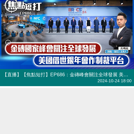
【直播】【焦點短打】EP686：金磚峰會關注全球發展 美國借世銀年會作制裁平台
港人直播
2024-10-24 18:00