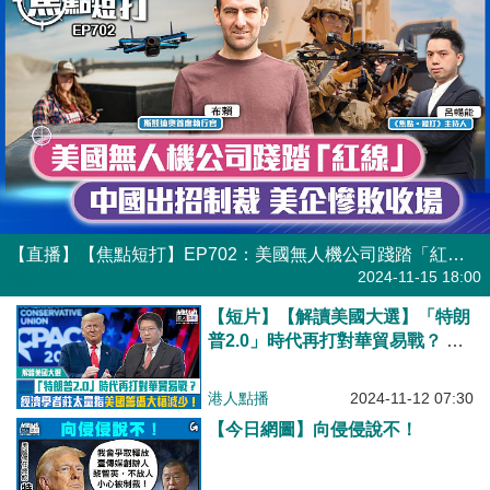
【直播】【焦點短打】EP702：美國無人機公司踐踏「紅線」 中國出招制裁 美企慘敗收場
港人直播
2024-11-15 18:00
【短片】【解讀美國大選】「特朗
普2.0」時代再打對華貿易戰？ 經
濟學者莊太量指美國籌碼大幅減
少！
港人點播
2024-11-12 07:30
【今日網圖】向侵侵說不！