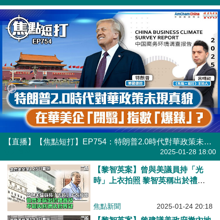
【直播】【焦點短打】EP754：特朗普2.0時代對華政策未現真貌 在華美企「閉翳」指數「爆錶」？
港人直播
2025-01-28 18:00
【黎智英案】曾與美議員持「光
時」上衣拍照 黎智英稱出於禮貌
及不知內容遭法官質疑
焦點新聞
2025-01-24 20:18