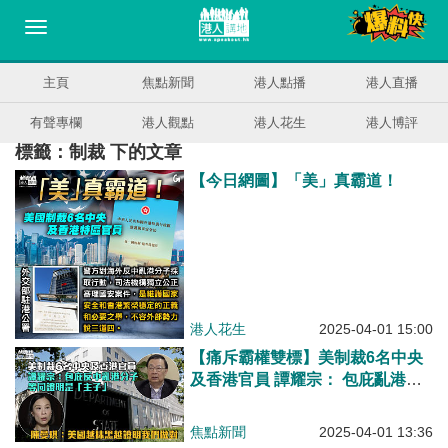
主頁
焦點新聞
港人點播
港人直播
有聲專欄
港人觀點
港人花生
港人博評
標籤：制裁 下的文章
【今日網圖】「美」真霸道！
港人花生
2025-04-01 15:00
【痛斥霸權雙標】美制裁6名中央
及香港官員 譚耀宗： 包庇亂港分
子等同證是「主子」 陳曼琪：美
國越抹黑越證明我們做對
焦點新聞
2025-04-01 13:36