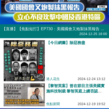
【直播】【焦點短打】EP730：美國國會又炮製抹黑報告 立心不良攻擊中國及香港特區
港人直播
2024-12-25 18:00
【今日網圖】除惡務盡
港人花生
2024-12-24 13:12
【黎智英案】曾在節目主張美國實
施科技制裁 黎智英庭上續否認請
求外國制裁
焦點新聞
2024-12-19 19:52