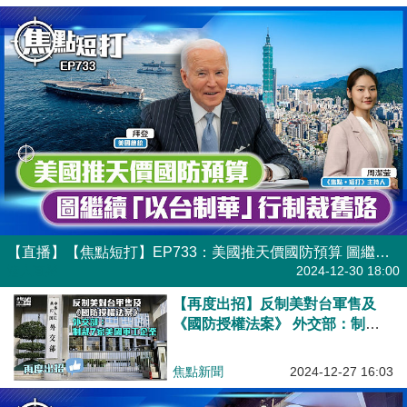
【直播】【焦點短打】EP733：美國推天價國防預算 圖繼續「以台制華」行制裁舊路
港人直播
2024-12-30 18:00
【再度出招】反制美對台軍售及
《國防授權法案》 外交部：制裁7
家美國軍工企業
焦點新聞
2024-12-27 16:03