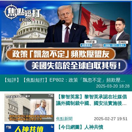
【短評】【焦點短打】EP802：政策「飄忽不定」頻欺壓盟友 美國失信於全球自取其辱！
港人直播
2025-03-20 18:28
【黎智英案】黎智英承認在社媒倡
議外國制裁中國、國安法實施後亦
沒要求下架
焦點新聞
2025-02-27 19:51
【今日網圖】人神共憤