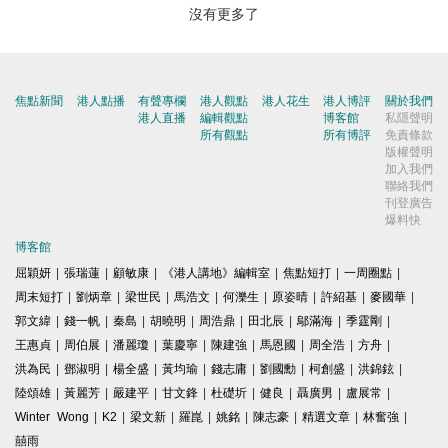
沒有更多了
焦點新聞
港人點播
有聲專欄
港人觀點
港人花生
港人博評
關於我們
港人直播
編輯觀點
博客館
私隱聲明
所有觀點
所有博評
免責條款
版權聲明
加入我們
聯絡我們
刊登廣告
爆料快
博客館
屈穎妍
|
張瑞蓮
|
顧敏康
|
《港人講地》編輯室
|
焦點短打
|
一周圈點
|
周末短打
|
劉炳章
|
梁世民
|
馬浩文
|
何濼生
|
原姿晴
|
許紹基
|
麥國華
|
郭文緯
|
錢一帆
|
秦島
|
胡曉明
|
周浩鼎
|
田北辰
|
鄔滿海
|
季霆剛
|
王惠貞
|
周伯展
|
潘麗瓊
|
葉慶寧
|
陳建強
|
馬恩國
|
周全浩
|
方舟
|
洪為民
|
鄧淑明
|
楊全盛
|
黃均瑜
|
錢志庸
|
劉國勳
|
柯創盛
|
洪錦鉉
|
陸頌雄
|
黃麗芳
|
嚴建平
|
甘文鋒
|
杜礎圻
|
健良
|
聶廣男
|
盧展常
|
Winter Wong
|
K2
|
梁文新
|
羅崑
|
姚銘
|
陳志豪
|
精選文章
|
林奮強
|
囍雨