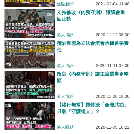
焦點新聞
2021-02-04 11:48
支持修改《內務守則》 讓議會重
回正軌
港人博評
2020-11-12 08:00
攬炒派需為立法會流會承擔首要責
任
港人博評
2020-11-11 07:00
改良《內務守則》讓主席選舉更暢
順
港人博評
2020-11-06 10:00
【諸行無常】攬炒派「全廢武功」
只剩「守護糧支」？
港人觀點
2020-11-05 18:22