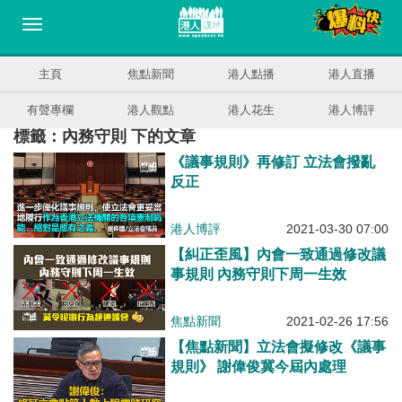
主頁
焦點新聞
港人點播
港人直播
有聲專欄
港人觀點
港人花生
港人博評
標籤：內務守則 下的文章
《議事規則》再修訂 立法會撥亂
反正
港人博評
2021-03-30 07:00
【糾正歪風】內會一致通過修改議
事規則 內務守則下周一生效
焦點新聞
2021-02-26 17:56
【焦點新聞】立法會擬修改《議事
規則》 謝偉俊冀今屆內處理