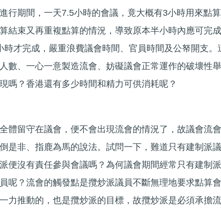
進行期間，一天7.5小時的會議，竟大概有3小時用來點算
算結束又再重複點算的情況，導致原本半小時內應可完
小時才完成，嚴重浪費議會時間、官員時間及公帑開支。
人數、一心一意製造流會、妨礙議會正常運作的破壞性
現嗎？香港還有多少時間和精力可供消耗呢？
全體留守在議會，便不會出現流會的情況了，故議會流
倒是非、指鹿為馬的說法。試問一下，難道只有建制派
派便沒有責任參與會議嗎？為何議會期間經常只有建制
員呢？流會的觸發點是攬炒派議員不斷無理地要求點算
一力推動的，也是攬炒派的目標，故攬炒派是必須承擔