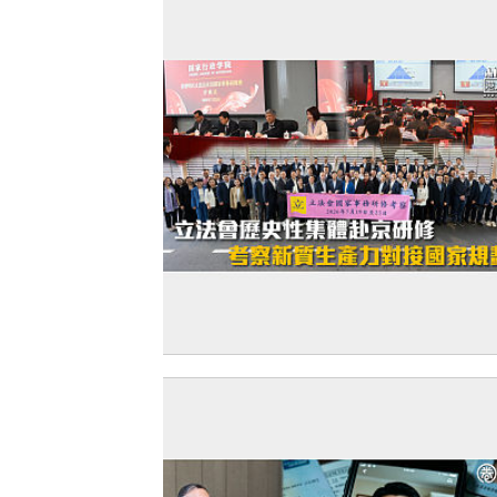
【赴京研修】立法會歷史性集體赴京研修
察新質生產力對接國家規劃