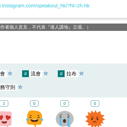
w.instagram.com/speakout_hk/?hl=zh-hk
屬作者個人意見，不代表『港人講地』立場。）
會
#
流會
#
拉布
務守則
2
0
0
0