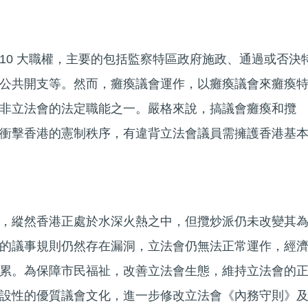
10 大職權，主要的包括監察特區政府施政、通過或否決
公共開支等。然而，癱瘓議會運作，以癱瘓議會來癱瘓
非立法會的法定職能之一。嚴格來說，搞議會癱瘓和攬
衝擊香港的憲制秩序，有違背立法會議員需擁護香港基
，縱然香港正處於水深火熱之中，但攬炒派仍未改變其
的議事規則仍然存在漏洞，立法會仍無法正常運作，經
累。為保障市民福祉，改善立法會生態，維持立法會的
設性的優質議會文化，進一步修改立法會《內務守則》