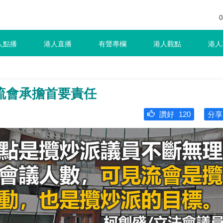
0
人點播
港人直播
有聲專欄
港人觀點
港人
流會承擔首要責任
讚好
120
分享