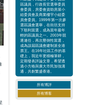
區議員，行政長官選舉委員
會委員，房委會資助房屋小
組委員會及商業樓宇小組委
員會委員。1999年第一次參
選區議會選舉，在街坊支持
下順利當選，成為當年最年
輕的區議員之一。2003年競
逐連任，再次壓倒性當選，
成為該屆區議會建制派全港
票王。在16年社區工作的基
重
礎上，我近年更積極筆耕，
定期發表評論文章，希望透
擁
過小方格與廣大市民加強溝
通，共創繁盛香港。
障
所有博評
所有博客
星