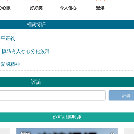
心心眼
好好笑
令人傷心
嬲爆
相關博評
公平正義
 慎防有人存心分化族群
」愛國精神
評論
評論
你可能感興趣