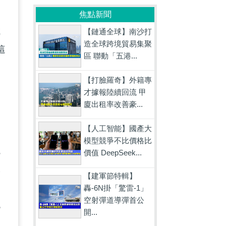
焦點新聞
成
【鏈通全球】南沙打
造全球跨境貿易集聚
這
區 聯動「五港...
舉
【打臉羅奇】外籍專
才據報陸續回流 甲
廈出租率改善豪...
【人工智能】國產大
會
模型競爭不比價格比
議
價值 DeepSeek...
派
【建軍節特輯】
會
轟-6N掛「驚雷-1」
空射彈道導彈首公
流
開...