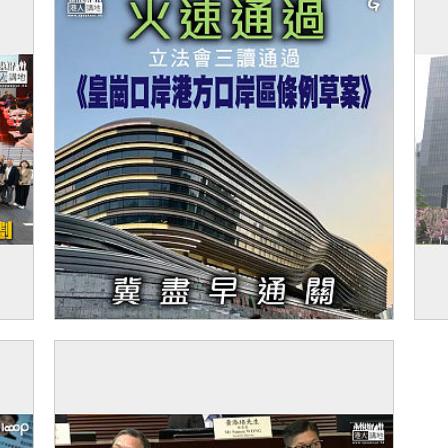
 考
【今日網圖】火速通過
【
郵
準