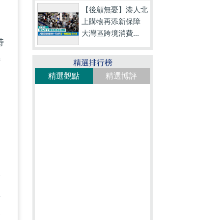
【後顧無憂】港人北
上購物再添新保障
大灣區跨境消費...
特
特
精選排行榜
精選觀點
精選博評
本
為
濟
正
及