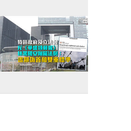
強烈譴責】特區政府及立法會斥《華盛頓
報》抹黑國安附屬法例：盡顯偽善和雙重標