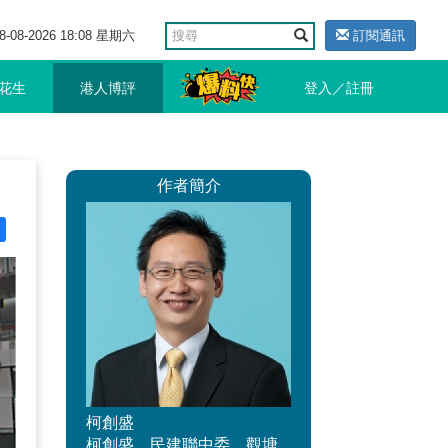
8-08-2026 18:08 星期六
訂閱通訊
花生
港人博評
登入／註冊
作者簡介
柯創盛
柯創盛，民建聯中委，觀塘