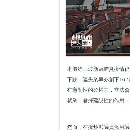
本港第三波新冠肺炎疫情仍
下跌，連失業率亦創下16
有憲制性的公權力，立法會
就業，發揮建設性的作用，
然而，在攬炒派議員濫用議