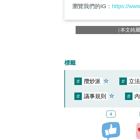
瀏覽我們的IG：
https://ww
（本文純
標籤
#
攬炒派
#
立法
#
議事規則
#
內
4