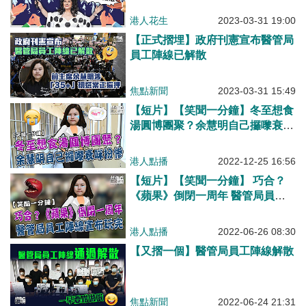
港人花生
2023-03-31 19:00
【正式摺埋】政府刊憲宣布醫管局
員工陣線已解散
焦點新聞
2023-03-31 15:49
【短片】【笑聞一分鐘】冬至想食
湯圓博團聚？余慧明自己攞嚟衰咪
扮慘
港人點播
2022-12-25 16:56
【短片】【笑聞一分鐘】 巧合？
《蘋果》倒閉一周年 醫管局員工
陣線宣布玩完
港人點播
2022-06-26 08:30
【又摺一個】醫管局員工陣線解散
焦點新聞
2022-06-24 21:31