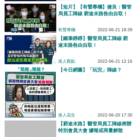
【短片】【有聲專欄】健良：醫管
局員工陣線 窮途末路咎由自取！
有聲專欄
2022-06-21 18:39
【鐵筆錚錚】醫管局員工陣線 窮
途末路咎由自取！
港人觀點
2022-06-21 12:16
【今日網圖】「玩完」陣線？
港人花生
2022-06-20 17:30
【窮途末路】醫管局員工陣線將辦
特別會員大會 據報或商量解散