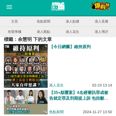
主頁
焦點新聞
港人點播
港人直播
有聲專欄
港人觀點
港人花生
港人博評
標籤：余慧明 下的文章
【今日網圖】維持原判
港人花生
02-23 13:14
【35+顛覆案】4名經審訊罪成被
告就定罪及刑期提上訴 包括鄒家
成、黃碧雲、楊雪盈、余慧明
焦點新聞
2024-11-27 13:50