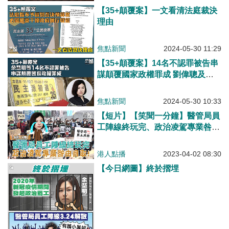
【35+顛覆案】一文看清法庭裁決
理由
焦點新聞
2024-05-30 11:29
【35+顛覆案】14名不認罪被告串
謀顛覆國家政權罪成 劉偉聰及李
予信脫罪
焦點新聞
2024-05-30 10:33
【短片】【笑聞一分​鐘】醫管局員
工陣線終玩完、政治凌駕專業咎由
自取！
港人點播
2023-04-02 08:30
【今日網圖】終於摺埋