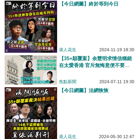
【今日網圖】終於等到今日
港人花生
2024-11-19 18:30
【35+顛覆案】余慧明求情信稱錯
在太愛香港 官斥無悔意便不要求
情 辯方指岑子杰反對無差別否決
財案
焦點新聞
2024-07-11 19:30
【今日網圖】法網恢恢
港人花生
2024-05-30 12:47