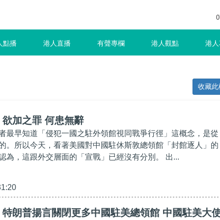
0
人點播
港人直播
有聲專欄
港人觀點
港人
收藏此
欲加之罪 何患無辭
者最早知道「侵犯一國之駐外領館視同戰爭行徑」這概念，是從
的。所以今天，看著美國對中國駐休斯敦總領館「封館逐人」的
認為，這跟外交層面的「宣戰」已經沒有分別。 出...
31:20
】特朗普揚言關閉更多中國駐美總領館 中國駐美大