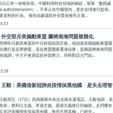
21日公布一份報告指，中國利用科技領域的崛起，發展「數碼威
al authoritarianism），不單止在中國境內，更於全球進行監視、
查資料的行為。 報告由參議院外交委員會民主黨...
01:17
】外交部斥美煽動東盟 圖將南海問題複雜化
照輝昨日參與東盟與中日韓視頻高官會。他譴責美國煽動東盟國
企圖打造反華聯盟，逼迫東盟國家選邊站隊，是圖謀將南海問題
他強調，中方不會屈從於外部壓力，同時對話大門始...
12:18
】王毅：美國借新冠肺炎疫情抹黑他國 是失去理智
王毅周五（17日）與俄羅斯外長拉夫羅夫通電話。王毅強調，美
政策，將利己主義、單邊主義、霸凌主義推行到極致，反問哪有
又批評美國借疫情抹黑他國，無所不用其極，已經失...