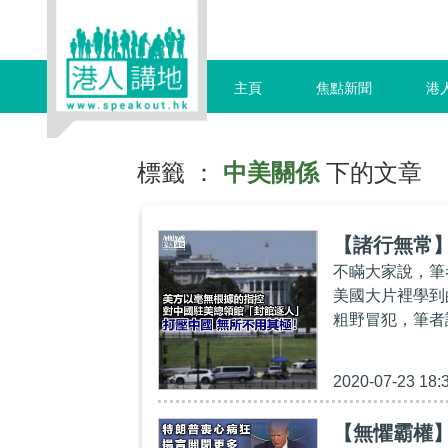
主頁
焦點新聞
港
標籤 ：
中美關係
下的文章
【諸行無常】
不瞞大家說，筆
美國大片裡學到
粗野冒犯，筆者
2020-07-23 18:
【無懼霸權