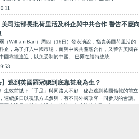
40:11
】美司法部長批荷里活及科企與中共合作 警告不應
迎
（William Barr）周四（16日）發表演說，指責美國荷里活的
科企，為了打入中國巿場，而與中國共產黨合作，又警告美國在
中國靠攏逢迎，以免受制於中國。 巴爾在福特總統...
19:53
法】逃到英國羅冠聰到底靠甚麼為生？
》生效前拋下「手足」與同路人不顧，秘密逃到英國倫敦的前立
，連續多日以視訊方式參與，有不同外國政客一同參與的會議。
國國會議員參與的會議上，他指身處倫敦的自己，相...
39:37