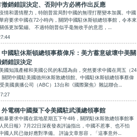
方撤銷錯誤決定、否則中方必將作出反應
疫情和選情壓力，特朗普當局對中國的無理打壓變本加厲。中國
華府要求中國在72小時內，關閉中國駐休斯頓總領事館，令本來
關係更加緊繃。 不過特朗普似乎毫無收手的意思，...
27:44
】中國駐休斯頓總領事蔡偉斥：美方蓄意破壞中美關
撤銷錯誤決定
美國知識產權和美國公民的私隱為由，突然要求中國在周五（24
，關閉中國駐美國德州休斯敦總領館。中國駐休斯頓總領事蔡偉
受美國廣播公司（ABC）13台和《國際聚焦》雜誌聯合...
57:27
】外電稱中國擬下令美國駐武漢總領事館
粗暴要求中國在當地星期五下午4時，關閉駐休斯敦總領事館事
人民日報》7月22日深夜發表評論指出，中國不惹事、也不怕
中國人民已做好應對準備。 評論文章形容，「這事意外...