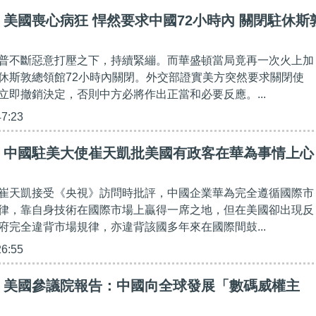
美國喪心病狂 悍然要求中國72小時內 關閉駐休斯
普不斷惡意打壓之下，持續緊繃。而華盛頓當局竟再一次火上加
休斯敦總領館72小時內關閉。外交部證實美方突然要求關閉使
立即撤銷決定，否則中方必將作出正當和必要反應。...
47:23
】中國駐美大使崔天凱批美國有政客在華為事情上心
崔天凱接受《央視》訪問時批評，中國企業華為完全遵循國際市
律，靠自身技術在國際市場上贏得一席之地，但在美國卻出現反
府完全違背市場規律，亦違背該國多年來在國際間鼓...
26:55
】美國參議院報告：中國向全球發展「數碼威權主