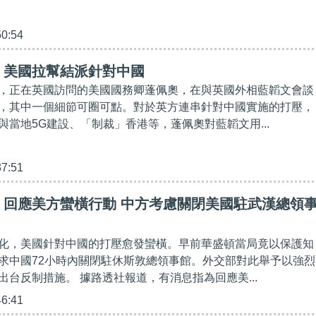
50:54
】美國拉幫結派針對中國
，正在英國訪問的美國國務卿蓬佩奧，在與英國外相藍韜文會談
，其中一個細節可圈可點。對於英方連串針對中國實施的打壓，
與當地5G建設、「制裁」香港等，蓬佩奧對藍韜文用...
37:51
】回應美方蠻橫行動 中方考慮關閉美國駐武漢總領
化，美國針對中國的打壓愈發蠻橫。早前華盛頓當局竟以保護知
求中國72小時內關閉駐休斯敦總領事館。外交部對此舉予以強烈
出台反制措施。 據路透社報道，有消息指為回應美...
46:41