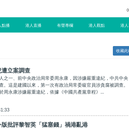
0
人點播
港人直播
有聲專欄
港人觀點
港人
收藏此
紀遭立案調查
人之一、前中央政治局常委周永康，因涉嫌嚴重違紀，中共中央
查。這是建國以來，第一次有政治局常委級官員涉貪腐被調查。
於周永康涉嫌嚴重違紀，依據《中國共產黨章程》...
31:33
外版批評黎智英「猛塞錢」禍港亂港