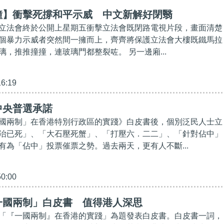
鐘】衝擊死撐和平示威 中文新解好閉翳
立法會終於公開上星期五衝擊立法會既閉路電視片段，畫面清楚
個暴力示威者突然間一擁而上，齊齊將保護立法會大樓既鐵馬拉
璃，推推撞撞，連玻璃門都整裂咗。 另一邊廂...
16:19
中央普選承諾
國兩制」在香港特別行政區的實踐》白皮書後，個別泛民人士立
治已死」、「大石壓死蟹」、「打壓六．二二」、「針對佔中」
有為「佔中」投票催票之勢。過去兩天，更有人不斷...
50:00
一國兩制」白皮書 值得港人深思
「『一國兩制』在香港的實踐」為題發表白皮書。白皮書一詞，