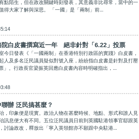
有點陌生，但在政改關鍵時刻發表，其意義非比尋常，當中的一
值得大家了解與深思。 「一國」是「兩制」前...
35:14
院白皮書撰寫近一年 絕非針對「6.22」投票
室今日發表《「一國兩制」在香港特別行政區的實踐》白皮書，
起人及多名泛民議員疑似對號入座，紛紛指白皮書是針對及打壓
投票」。行政長官梁振英回應白皮書內容時明確指出，...
03:48
聯辦 泛民搞甚麼？
治，印象便是現實。政治人物在甚麼時候、地點、形式和誰人見
治訊息便大有不同。五位泛民議員日前到英國駐港領事官邸跟英
，討論政改，釋放出「寧入英領館亦不願跟中央駐港...