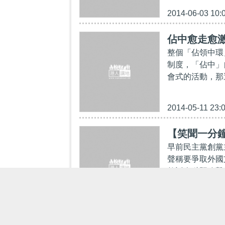
2014-06-03 10:
佔中愈走愈激
整個「佔領中環
制度，「佔中」
會式的活動，那
2014-05-11 23:
【笑聞一分
早前民主黨創黨
聲稱要爭取外國
然話人哋既攻擊
2014-04-24 09: