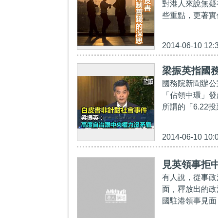
對港人來說無疑
些重點，更著實
2014-06-10 12:
梁振英指國務
國務院新聞辦公
「佔領中環」發
所謂的「6.22
2014-06-10 10:
見英領事拒中
有人說，從事政
面，釋放出的政
國駐港領事見面