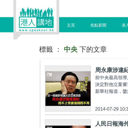
主頁
焦點新聞
港
標籤 ：
中央
下的文章
周永康涉違
前中央最高領導
決定對他立案審
新華社報道，鑒
2014-07-29 10:
人民日報海