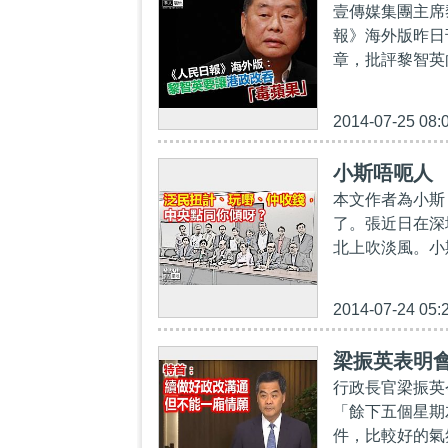
壹傳媒集團主席
報》海外版昨日
章，批評黎智英
2014-07-25 08:
小斯唔呃人
本文作者為小斯
了。張近日在深
北上吹淡風。小
2014-07-24 05:
梁振英表明
行政長官梁振英
「餘下五個星期
件，比較好的氣