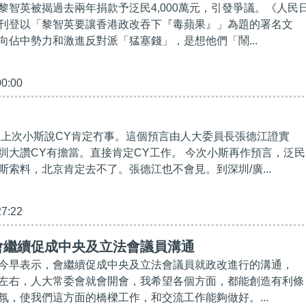
黎智英被揭過去兩年捐款予泛民4,000萬元，引發爭議。《人民
刊登以「黎智英要讓香港政改吞下『毒蘋果』」為題的署名文
向佔中勢力和激進反對派「猛塞錢」，是想他們「鬧...
00:00
 上次小斯說CY肯定冇事。這個預言由人大委員長張德江證實
圳大讚CY有擔當。直接肯定CY工作。 今次小斯再作預言，泛民
斯索料，北京肯定去不了。張德江也不會見。到深圳/廣...
27:22
會繼續促成中央及立法會議員溝通
今早表示，會繼續促成中央及立法會議員就政改進行的溝通，
左右，人大常委會就會開會，我希望各個方面，都能創造有利條
氛，使我們這方面的橋樑工作，和交流工作能夠做好。...