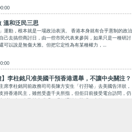
00:00
 溫和泛民三思
」運動，根本就是一場政治表演。 香港本身就有合乎憲制的政
自己去搞些商討日，由一些市民代表來參與，如果只是一種研討
還可以說是無傷大雅。但把它定性為有某種權力，...
00:00
鐘】李柱銘只准美國干預香港選舉，不讓中央關注？
主席李柱銘同前政務司司長陳方安生「行孖咇」去美國告洋狀，
支持香港民主，雖然受盡千夫所指，但佢日前接受電台訪問，仍
愈係污穢，自己就愈啱喎！呢個邏輯好難明？未算，...
00:00