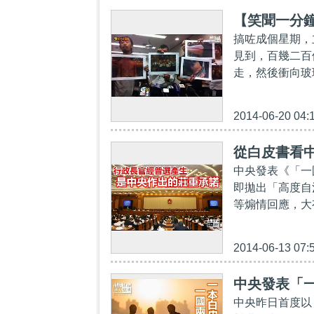
【笑聞一分
搞咗成個星期，
見到，百幾二百
走，然後衝向玻
2014-06-20 04:
從白皮書看
中央發表《「一
即拋出「高度自
等煽情回應，大
2014-06-13 07:
中央發表「
中央昨日首度以