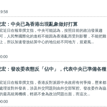
19:58
紀宏：中央已為香港出現亂象做好打算
宏近日在報章撰文指，中央可能認為，按照目前的政治發展趨
可，人民幣國際化的進程不能因為香港亂而受到影響，不能把雞
上，所以加速發放結算中心的地位給不同地方，規避風...
00:00
紀宏：發改委表態反「佔中」，代表中央已準備各種
宏近日在報章撰文指，香港反對派跟中央政府有何爭拗，歷來都
處理並對外發表，涉及外交問題則由外交部幫腔。發改委作為協
的最高統籌機構，輕易不會為政治問題出面，而這次...
00:00