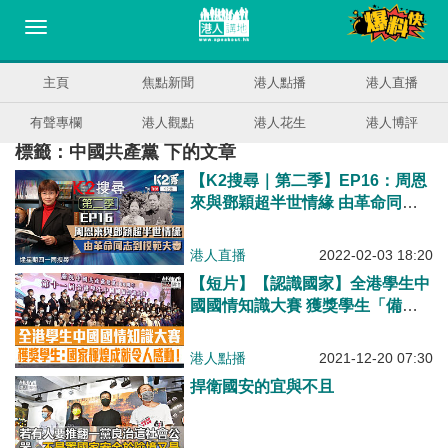
主頁
焦點新聞
港人點播
港人直播
有聲專欄
港人觀點
港人花生
港人博評
標籤：中國共產黨 下的文章
【K2搜尋｜第二季】EP16：周恩
來與鄧穎超半世情緣 由革命同志
到模範夫妻
港人直播
2022-02-03 18:20
【短片】【認識國家】全港學生中
國國情知識大賽 獲獎學生「備
戰」過程加深對國與黨的認識 葉
同學：國家輝煌成就令人榮幸感動
港人點播
2021-12-20 07:30
梁同學：會捉緊機會回內地交流
捍衛國安的宜與不且