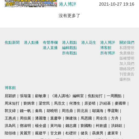
港人博評
2021-10-27 19:16
沒有更多了
焦點新聞
港人點播
有聲專欄
港人觀點
港人花生
港人博評
關於我們
港人直播
編輯觀點
博客館
私隱聲明
所有觀點
所有博評
免責條款
版權聲明
加入我們
聯絡我們
刊登廣告
爆料快
博客館
屈穎妍
|
張瑞蓮
|
顧敏康
|
《港人講地》編輯室
|
焦點短打
|
一周圈點
|
周末短打
|
劉炳章
|
梁世民
|
馬浩文
|
何濼生
|
原姿晴
|
許紹基
|
麥國華
|
郭文緯
|
錢一帆
|
秦島
|
胡曉明
|
周浩鼎
|
田北辰
|
鄔滿海
|
季霆剛
|
王惠貞
|
周伯展
|
潘麗瓊
|
葉慶寧
|
陳建強
|
馬恩國
|
周全浩
|
方舟
|
洪為民
|
鄧淑明
|
楊全盛
|
黃均瑜
|
錢志庸
|
劉國勳
|
柯創盛
|
洪錦鉉
|
陸頌雄
|
黃麗芳
|
嚴建平
|
甘文鋒
|
杜礎圻
|
健良
|
聶廣男
|
盧展常
|