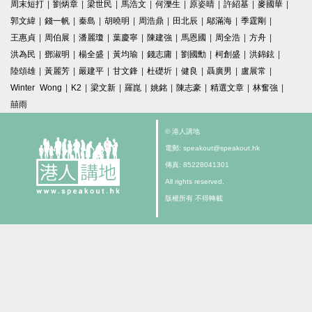
周末短打
|
劉炳章
|
梁世民
|
馬浩文
|
何濼生
|
原姿晴
|
許紹基
|
麥國華
|
郭文緯
|
錢一帆
|
秦島
|
胡曉明
|
周浩鼎
|
田北辰
|
鄔滿海
|
季霆剛
|
王惠貞
|
周伯展
|
潘麗瓊
|
葉慶寧
|
陳建強
|
馬恩國
|
周全浩
|
方舟
|
洪為民
|
鄧淑明
|
楊全盛
|
黃均瑜
|
錢志庸
|
劉國勳
|
柯創盛
|
洪錦鉉
|
陸頌雄
|
黃麗芳
|
嚴建平
|
甘文鋒
|
杜礎圻
|
健良
|
聶廣男
|
盧展常
|
Winter Wong
|
K2
|
梁文新
|
羅崑
|
姚銘
|
陳志豪
|
精選文章
|
林奮強
|
囍雨
© 港人講地
電郵: speakout@speakout.hk
傳真: 85228041301
All rights reserved.
版權所有 不得轉載