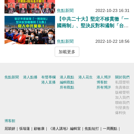
蔡奇、丁薛祥及李希
焦點新聞
2022-10-23 16:31
【中共二十大】堅定不移貫徹「一
國兩制」、堅決反對和遏制「台
獨」等寫入黨章
焦點新聞
2022-10-22 18:56
加載更多
焦點新聞
港人點播
有聲專欄
港人觀點
港人花生
港人博評
關於我們
港人直播
編輯觀點
博客館
私隱聲明
所有觀點
所有博評
免責條款
版權聲明
加入我們
聯絡我們
刊登廣告
爆料快
博客館
屈穎妍
|
張瑞蓮
|
顧敏康
|
《港人講地》編輯室
|
焦點短打
|
一周圈點
|