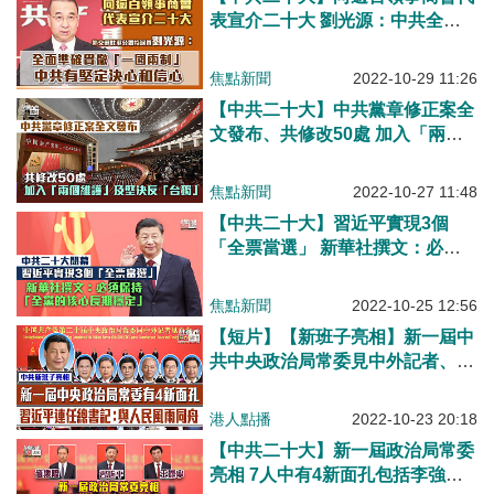
表宣介二十大 劉光源：中共全面
準確貫徹「一國兩制」有堅定決心
和信心
焦點新聞
2022-10-29 11:26
【中共二十大】中共黨章修正案全
文發布、共修改50處 加入「兩個
維護」及堅決反「台獨」
焦點新聞
2022-10-27 11:48
【中共二十大】習近平實現3個
「全票當選」 新華社撰文：必須
保持「全黨的核心長期穩定」
焦點新聞
2022-10-25 12:56
【短片】【新班子亮相】新一屆中
共中央政治局常委見中外記者、4
位新成員入列 習近平連任中共中
央總書記：與人民風雨同舟、想人
港人點播
2022-10-23 20:18
民之所想
【中共二十大】新一屆政治局常委
亮相 7人中有4新面孔包括李強、