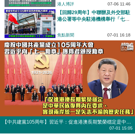
港人博評
07-06 11:46
【回歸29周年】中聯辦及外交部駐
港公署等中央駐港機構舉行「七
一」升旗儀式
焦點新聞
07-01 16:18
【中共建黨105周年】習近平：促進港澳長期繁榮穩定是中華民族復興內在要求、實現兩岸統一是矢志不渝的歷史任務
焦點新聞
07-01 15:05