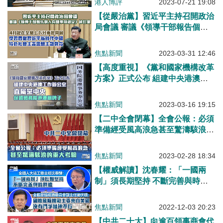
港人博評
2023-07-21 19:08
【從嚴治黨】習近平主持召開政治
局會議 審議《領導干部報告個人
有關事項規定》修訂案
焦點新聞
2023-03-31 12:46
【高度重視】《黨和國家機構改革
方案》正式公布 組建中央港澳工
作辦公室、直屬黨中央 保留國務
院港澳辦牌子
焦點新聞
2023-03-16 19:15
【二中全會閉幕】全會公報：必須
準備經受風高浪急甚至驚濤駭浪的
重大考驗
焦點新聞
2023-02-28 18:34
【權威解讀】沈春耀：「一國兩
制」須長期堅持 不斷完善與時俱
進、謝伏瞻：國際風險挑戰主要來
自美國 沒有鬥爭精神不行
焦點新聞
2022-12-03 20:23
【中共二十大】向逾百領事商會代