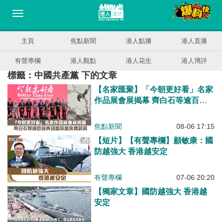
主頁
焦點新聞
港人點播
港人直播
有聲專欄
港人觀點
港人花生
港人博評
標籤：中國共產黨 下的文章
【名家匯聚】「今朝更好看」名家
作品展會展揭幕 齊白石等逾百經
典國畫版畫免費觀賞
焦點新聞
08-06 17:15
【短片】【有聲專欄】顧敏康：國
防越強大 香港越安定
有聲專欄
07-06 20:20
【獨家文章】國防越強大 香港越
安定