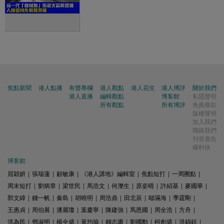
焦點新聞
港人點播
有聲專欄
港人觀點
港人花生
港人博評
關於我們
港人直播
編輯觀點
博客館
私隱聲明
所有觀點
所有博評
免責條款
版權聲明
加入我們
聯絡我們
刊登廣告
爆料快
博客館
屈穎妍
|
張瑞蓮
|
顧敏康
|
《港人講地》編輯室
|
焦點短打
|
一周圈點
|
周末短打
|
劉炳章
|
梁世民
|
馬浩文
|
何濼生
|
原姿晴
|
許紹基
|
麥國華
|
郭文緯
|
錢一帆
|
秦島
|
胡曉明
|
周浩鼎
|
田北辰
|
鄔滿海
|
季霆剛
|
王惠貞
|
周伯展
|
潘麗瓊
|
葉慶寧
|
陳建強
|
馬恩國
|
周全浩
|
方舟
|
洪為民
|
鄧淑明
|
楊全盛
|
黃均瑜
|
錢志庸
|
劉國勳
|
柯創盛
|
洪錦鉉
|