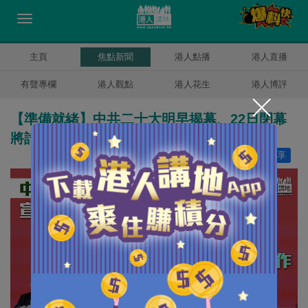
主頁
焦點新聞
港人點播
港人直播
有聲專欄
港人觀點
港人花生
港人博評
【準備就緒】中共二十大明早揭幕、22日閉幕
將討論修訂黨章工作
讚好
4
分享