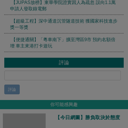
【JUPAS放榜】東華學院證實因人為疏忽 誤向1.1萬
申請人發取錄電郵
【超級工程】深中通道沉管隧道技術 獲國家科技進步
獎一等獎
【便捷通關】「粵車南下」擴至灣區9市 預約名額倍
增 車主來港打卡遊玩
評論
評論
你可能感興趣
【今日網圖】勝負取決於態度