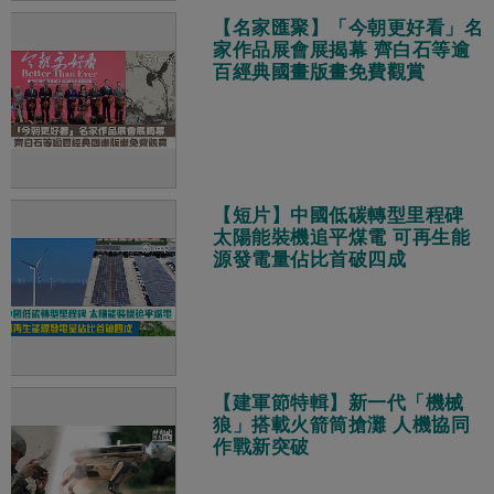
【名家匯聚】「今朝更好看」名
家作品展會展揭幕 齊白石等逾
百經典國畫版畫免費觀賞
【短片】中國低碳轉型里程碑
太陽能裝機追平煤電 可再生能
源發電量佔比首破四成
【建軍節特輯】新一代「機械
狼」搭載火箭筒搶灘 人機協同
作戰新突破