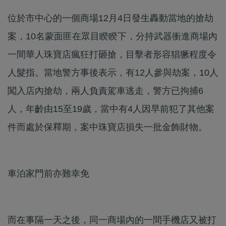
位於市中心的一個商場12月4日發生轟動當地的搶劫
案，10名蒙面匪在眾目睽睽下，分持武器衝進商場內
一間華人珠寶店瘋狂打砸搶，目擊者形容猖獗程度令
人髮指。當地警方事後表示，有12人參與劫案，10人
闖入店內搶劫，兩人負責駕車逃走，警方已拘捕6
人，年齡由15至19歲，當中有4人因早前犯了其他案
件而處於保釋期，案中珠寶店損失一批金飾財物。
車泊家門前亦難幸免
而在事隔一天之後，同一商場內的一間手機店又被打