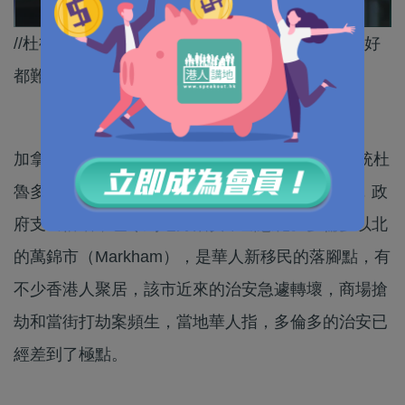
//杜魯多繼續用寬鬆政策對待罪犯，加拿大治安想好
都難！//
加拿大面臨40年來最嚴重的經濟衰退，主因是總統杜
魯多提出政府主導的經濟政策，令企業投資減少，政
府支出倍增，也令到地方治安不斷惡化。多倫多以北
的萬錦市（Markham），是華人新移民的落腳點，有
不少香港人聚居，該市近來的治安急遽轉壞，商場搶
劫和當街打劫案頻生，當地華人指，多倫多的治安已
經差到了極點。