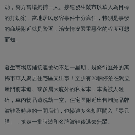
劫，警方當場拘捕一人。接連發生鬧市以華人為目標
的打劫案，當地居民形容事件十分瘋狂，特別是事發
的商場附近就是警署，治安情況嚴重惡化的程度可想
而知。
發生商場店鋪接連搶劫不足一星期，幾條街區外的萬
錦市華人聚居住宅區又出事！至少有20輛停泊在獨立
屋門前車道、或多層大廈外的私家車，車窗被人砸
碎，車內物品遭洗劫一空。住宅區附近出售潮流品牌
波鞋及時裝的一間店鋪，也慘遭多名劫匪闖入「零元
購」，搶走一批時裝和名牌波鞋後逃去無蹤。