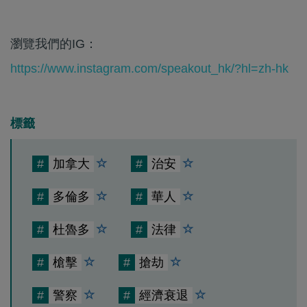
瀏覽我們的IG：
https://www.instagram.com/speakout_hk/?hl=zh-hk
標籤
#
加拿大
#
治安
#
多倫多
#
華人
#
杜魯多
#
法律
#
槍擊
#
搶劫
#
警察
#
經濟衰退