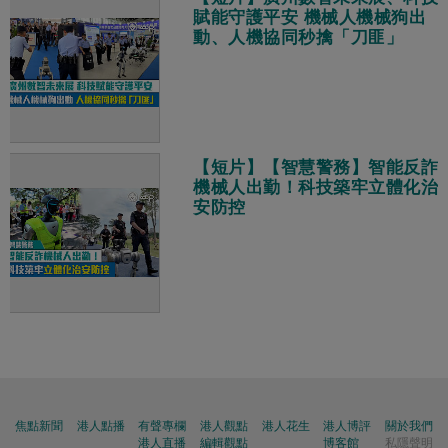
賦能守護平安 機械人機械狗出
動、人機協同秒擒「刀匪」
【短片】【智慧警務】智能反詐
機械人出勤！科技築牢立體化治
安防控
焦點新聞
港人點播
有聲專欄
港人觀點
港人花生
港人博評
關於我們
港人直播
編輯觀點
博客館
私隱聲明