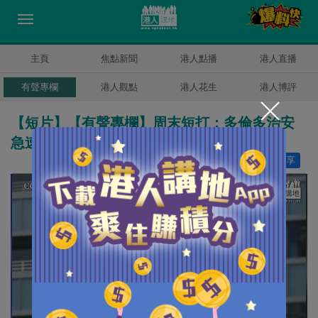
主頁
焦點新聞
港人點播
港人直播
有聲專欄
港人觀點
港人花生
港人博評
【短片】【有聲專欄】周末短打：多倫多治安
急速惡化 華人成目標人心惶惶
讚好
27
分享