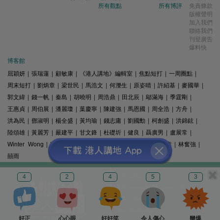
所有觀點
所有博評
免責條款
版權聲明
加入我們
聯絡我們
刊登廣告
爆料快
博客館
屈穎妍
|
張瑞蓮
|
顧敏康
|
《港人講地》編輯室
|
焦點短打
|
一周圈點
|
周末短打
|
劉炳章
|
梁世民
|
馬浩文
|
何濼生
|
原姿晴
|
許紹基
|
麥國華
|
郭文緯
|
錢一帆
|
秦島
|
胡曉明
|
周浩鼎
|
田北辰
|
鄔滿海
|
季霆剛
|
王惠貞
|
周伯展
|
潘麗瓊
|
葉慶寧
|
陳建強
|
馬恩國
|
周全浩
|
方舟
|
洪為民
|
鄧淑明
|
楊全盛
|
黃均瑜
|
錢志庸
|
劉國勳
|
柯創盛
|
洪錦鉉
|
陸頌雄
|
黃麗芳
|
嚴建平
|
甘文鋒
|
杜礎圻
|
健良
|
聶廣男
|
盧展常
|
Winter Wong
|
K2
|
梁文新
|
羅崑
|
姚銘
|
陳志豪
|
精選文章
|
林奮強
|
囍雨
© 港人講地
4
2
4
5
3
電郵: speakout@speakout.hk
傳真: 85228041301
All rights reserved.
好正
心心眼
好好笑
令人傷心
嬲爆