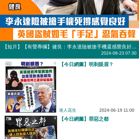
【短片】【有聲專欄】健良：李永達險被搶手機還感覺良好 英國盜賊如毛「手足」忍氣吞聲
有聲專欄
2024-08-23 07:30
【今日網圖】明剃眼眉？
港人花生
2024-06-19 11:00
【今日網圖】罪惡之都