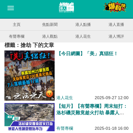
主頁
焦點新聞
港人點播
港人直播
有聲專欄
港人觀點
港人花生
港人博評
標籤：搶劫 下的文章
【今日網圖】「美」真猖狂！
港人花生
2025-09-27 12:00
【短片】【有聲專欄】周末短打：
洛杉磯災難竟趁火打劫 暴露人性
醜惡管治不力
有聲專欄
2025-01-18 16:00