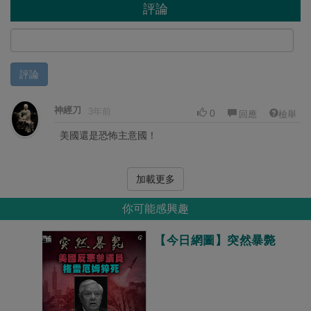
評論
評論
神經刀
3年前
0
回應
檢舉
美國還是恐怖主意國！
加載更多
你可能感興趣
【今日網圖】突然暴斃