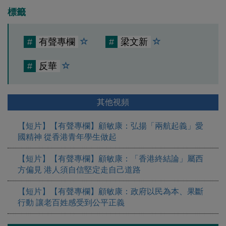
標籤
#
有聲專欄
#
梁文新
#
反華
其他視頻
【短片】【有聲專欄】顧敏康：弘揚「兩航起義」愛
國精神 從香港青年學生做起
【短片】【有聲專欄】顧敏康：「香港終結論」屬西
方偏見 港人須自信堅定走自己道路
【短片】【有聲專欄】顧敏康：​政府以民為本、果斷
行動 讓老百姓感受到公平正義