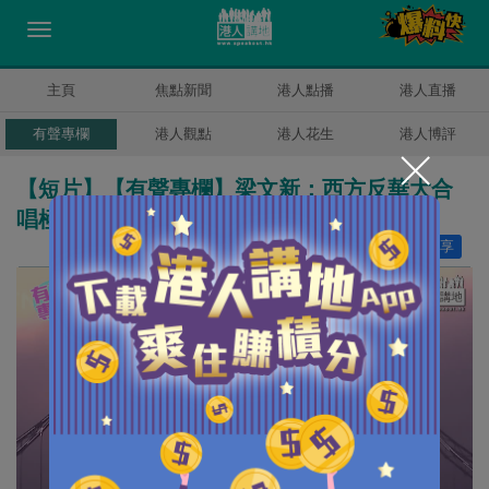
主頁
焦點新聞
港人點播
港人直播
有聲專欄
港人觀點
港人花生
港人博評
【短片】【有聲專欄】梁文新：西方反華大合
唱極虛偽 美國才是秩序破壞者
讚好
21
分享