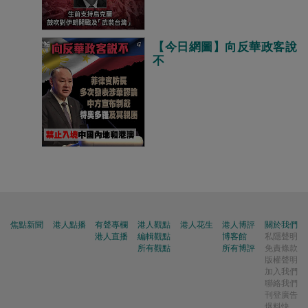
【今日網圖】向反華政客說
不
焦點新聞
港人點播
有聲專欄
港人觀點
港人花生
港人博評
關於我們
港人直播
編輯觀點
博客館
私隱聲明
所有觀點
所有博評
免責條款
版權聲明
加入我們
聯絡我們
刊登廣告
爆料快