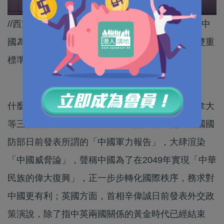
//西方國家近來肆意渲染「中國威脅論」，以打壓中
國為己任，但卻無視美國的霸權行為，這樣的「雙重
標準」，多麼荒謬可笑！//
什麼是「反華大合唱」呢？看看美國、英國及加拿大
等三個國家近日的表現，大家自然一清二楚。美國國
防部日前發表所謂的「中國軍力報告」，大肆渲染
「中國威脅論」，聲稱中國為了在2049年實現「中華
民族的偉大復興」，正一步步轉化國際秩序，務求對
中國更有利；英國方面，首相辛偉誠日前發表外交政
策演說，除了指中英兩國關係的黃金時代已經結束