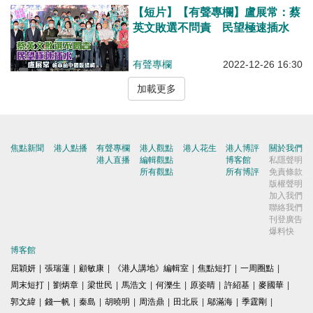
【短片】【有聲專欄】盧展常：蔡
英文敗選不問責 民望極速插水
有聲專欄
2022-12-26 16:30
加載更多
焦點新聞
港人點播
有聲專欄
港人觀點
港人花生
港人博評
關於我們
港人直播
編輯觀點
博客館
私隱聲明
所有觀點
所有博評
免責條款
版權聲明
加入我們
聯絡我們
刊登廣告
爆料快
博客館
屈穎妍
|
張瑞蓮
|
顧敏康
|
《港人講地》編輯室
|
焦點短打
|
一周圈點
|
周末短打
|
劉炳章
|
梁世民
|
馬浩文
|
何濼生
|
原姿晴
|
許紹基
|
麥國華
|
郭文緯
|
錢一帆
|
秦島
|
胡曉明
|
周浩鼎
|
田北辰
|
鄔滿海
|
季霆剛
|