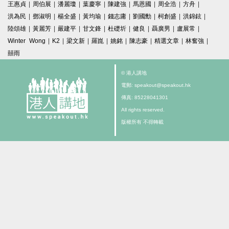
王惠貞
|
周伯展
|
潘麗瓊
|
葉慶寧
|
陳建強
|
馬恩國
|
周全浩
|
方舟
|
洪為民
|
鄧淑明
|
楊全盛
|
黃均瑜
|
錢志庸
|
劉國勳
|
柯創盛
|
洪錦鉉
|
陸頌雄
|
黃麗芳
|
嚴建平
|
甘文鋒
|
杜礎圻
|
健良
|
聶廣男
|
盧展常
|
Winter Wong
|
K2
|
梁文新
|
羅崑
|
姚銘
|
陳志豪
|
精選文章
|
林奮強
|
囍雨
© 港人講地
電郵: speakout@speakout.hk
傳真: 85228041301
All rights reserved.
版權所有 不得轉載