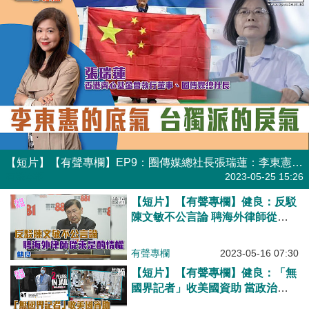
【短片】【有聲專欄】EP9：圈傳媒總社長張瑞蓮：李東憲的底氣 台獨派的戾氣
有聲專欄
2023-05-25 15:26
【短片】【有聲專欄】健良：反駁
陳文敏不公言論 聘海外律師從來
是酌情權！
有聲專欄
2023-05-16 07:30
【短片】【有聲專欄】健良：「無
國界記者」收美國資助 當政治打
手四處生事