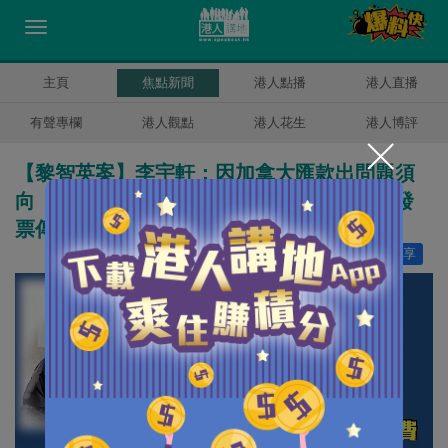
主頁
焦點新聞
港人點播
港人直播
有聲專欄
港人觀點
港人花生
港人博評
【黎智英案】李宇軒：因加拿大匯款出問題須
向《日經》墊付147萬廣告費 《日經》曾將發
票傳予周庭
讚好
12
分享