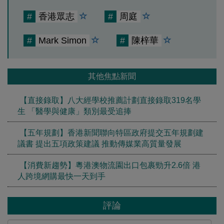
#
香港眾志
#
周庭
#
Mark Simon
#
陳梓華
其他焦點新聞
【直接錄取】八大經學校推薦計劃直接錄取319名學
生 「醫學與健康」類別最受追捧
【五年規劃】香港新聞聯向特區政府提交五年規劃建
議書 提出五項政策建議 推動傳媒業高質量發展
【消費新趨勢】粵港澳物流園出口包裹勁升2.6倍 港
人跨境網購最快一天到手
評論