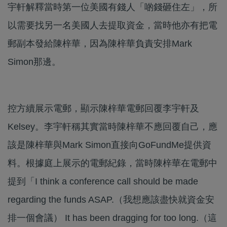
宇軒解釋當時第一位美國有錢人「啲錢砸住左」，所
以需要找另一名美國人去提取資金，當時他亦有把電
郵副本發給陳梓華，因為陳梓華負責安排Mark
Simon那邊。
控方續展示電郵，顯示陳梓華電郵回覆李宇軒及
Kelsey。李宇軒稱其實當時陳梓華不應回覆自己，應
該是陳梓華與Mark Simon直接向GoFundMe提供資
料。根據庭上展示的電郵紀錄，當時陳梓華在電郵中
提到「I think a conference call should be made
regarding the funds ASAP.（我想應該盡快就資金安
排一個會議） It has been dragging for too long.（這