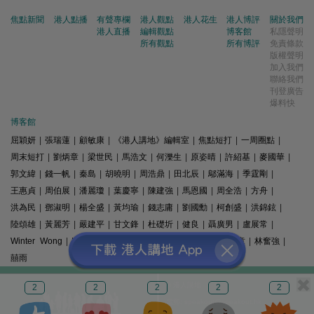
焦點新聞
港人點播
有聲專欄
港人觀點
港人花生
港人博評
關於我們
港人直播
編輯觀點
博客館
私隱聲明
所有觀點
所有博評
免責條款
版權聲明
加入我們
聯絡我們
刊登廣告
爆料快
博客館
屈穎妍
|
張瑞蓮
|
顧敏康
|
《港人講地》編輯室
|
焦點短打
|
一周圈點
|
周末短打
|
劉炳章
|
梁世民
|
馬浩文
|
何濼生
|
原姿晴
|
許紹基
|
麥國華
|
郭文緯
|
錢一帆
|
秦島
|
胡曉明
|
周浩鼎
|
田北辰
|
鄔滿海
|
季霆剛
|
王惠貞
|
周伯展
|
潘麗瓊
|
葉慶寧
|
陳建強
|
馬恩國
|
周全浩
|
方舟
|
洪為民
|
鄧淑明
|
楊全盛
|
黃均瑜
|
錢志庸
|
劉國勳
|
柯創盛
|
洪錦鉉
|
陸頌雄
|
黃麗芳
|
嚴建平
|
甘文鋒
|
杜礎圻
|
健良
|
聶廣男
|
盧展常
|
Winter Wong
|
K2
|
梁文新
|
羅崑
|
姚銘
|
陳志豪
|
精選文章
|
林奮強
|
囍雨
© 港人講地
2
2
2
2
2
電郵: speakout@speakout.hk