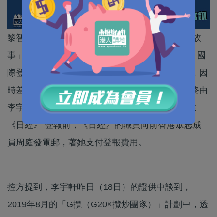
黎智英案今日（19日）踏入第48日審訊，「香港故
事」成員李宇軒在庭上作供，續談及於2019年8月國
際登報活動，指由於陳梓華一方在加拿大匯款時，因
時差問題未能趕及在刊登前把款項匯至日本，最終由
李宇軒先墊支147萬元給《日本經濟新聞》，而在
《日經》 登報前，《日經》的職員向前香港眾志成
員周庭發電郵，著她支付登報費用。
控方提到，李宇軒昨日（18日）的證供中談到，
2019年8月的「G攬（G20×攬炒團隊）」計劃中，透