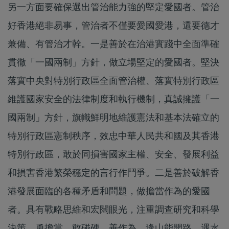
另一方面要確保選出管治能力強的堅定愛國者。管治
好香港絕非易事，管治者不僅要愛國愛港，還要德才
兼備、有管治才幹。一是善於在治港實踐中全面準確
貫徹「一國兩制」方針，做立場堅定的愛國者。堅決
落實中央對特別行政區全面管治權、落實特別行政區
維護國家安全的法律制度和執行機制，真誠擁護「一
國兩制」方針，旗幟鮮明地維護憲法和基本法確立的
特別行政區憲制秩序，效忠中華人民共和國及其香港
特別行政區，敢於同損害國家主權、安全、發展利益
和損害香港繁榮穩定的言行作鬥爭。二是善於破解香
港發展面臨的各種矛盾和問題，做擔當作為的愛國
者。具有戰略思維和宏闊眼光，注重調查研究和科學
決策，勇擔當、敢碰硬、善作為，逢山能開路、遇水