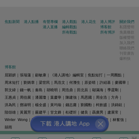
焦點新聞
港人點播
有聲專欄
港人觀點
港人花生
港人博評
關於我們
港人直播
編輯觀點
博客館
私隱聲明
所有觀點
所有博評
免責條款
版權聲明
加入我們
聯絡我們
刊登廣告
爆料快
博客館
屈穎妍
|
張瑞蓮
|
顧敏康
|
《港人講地》編輯室
|
焦點短打
|
一周圈點
|
周末短打
|
劉炳章
|
梁世民
|
馬浩文
|
何濼生
|
原姿晴
|
許紹基
|
麥國華
|
郭文緯
|
錢一帆
|
秦島
|
胡曉明
|
周浩鼎
|
田北辰
|
鄔滿海
|
季霆剛
|
王惠貞
|
周伯展
|
潘麗瓊
|
葉慶寧
|
陳建強
|
馬恩國
|
周全浩
|
方舟
|
洪為民
|
鄧淑明
|
楊全盛
|
黃均瑜
|
錢志庸
|
劉國勳
|
柯創盛
|
洪錦鉉
|
陸頌雄
|
黃麗芳
|
嚴建平
|
甘文鋒
|
杜礎圻
|
健良
|
聶廣男
|
盧展常
|
Winter Wong
|
K2
|
梁文新
|
羅崑
|
姚銘
|
陳志豪
|
精選文章
|
林奮強
|
囍雨