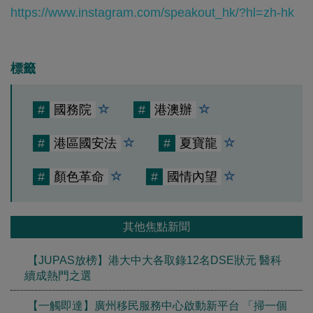
https://www.instagram.com/speakout_hk/?hl=zh-hk
標籤
#
國務院
#
港澳辦
#
港區國安法
#
夏寶龍
#
顏色革命
#
國情內望
其他焦點新聞
【JUPAS放榜】港大中大各取錄12名DSE狀元 醫科
續成熱門之選
【一觸即達】廣州移民服務中心啟動新平台 「掃一個