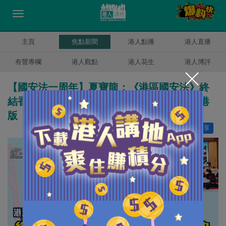
主頁
焦點新聞
港人點播
港人直播
有聲專欄
港人觀點
港人花生
港人博評
【國安法一周年】夏寶龍：《港區國安法》終
結香港維護國安「不設防」歷史、徹底粉碎港
版「顏色革命」圖謀
讚好
5
分享