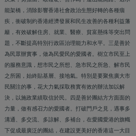
能架橋，消除影響香港社會政治生態好轉的各種痼
疾，衝破制約香港經濟發展和民生改善的各種利益藩
籬，有效破解住房、就業、醫療、貧富懸殊等突出問
題，不斷提高特別行政區治理能力和水平。三是善於
為民眾辦實事，做為民愛民的愛國者。樹立市民至上
的服務意識，想市民之所想、急市民之所急、解市民
之所困，始終貼基層、接地氣。特別是要聚焦廣大市
民關注的事，花大力氣採取務實有效的辦法加以解
決，以施政業績取信於民。四是善於團結方方面面的
力量，做有感召力的愛國者。打破門戶之見，遇事多
溝通、多交流、多諒解、多補台，在愛國愛港的旗幟
下促成最廣泛的團結，在建設更美好的香港這一大目