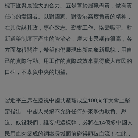
標下匯聚最強大的合力。五是善於履職盡責，做有責
任心的愛國者。以對國家、對香港高度負責的精神，
在其位謀其政，專心致志、勤奮工作、恪盡職守。對
新選舉制度下產生的管治者，廣大市民期待很高，各
方面都很關注，希望他們展現出新氣象新風貌，用自
己的實際行動、用工作的實際成效來贏得廣大市民的
口碑，不辜負中央的期望。
習近平主席在慶祝中國共產黨成立100周年大會上堅
定指出，中國人民絕不允許任何外來勢力欺負、壓
迫、奴役我們，誰妄想這樣幹，必將在14億多中國人
民用血肉築成的鋼鐵長城面前碰得頭破血流！在此，