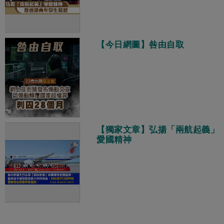
【今日網圖】咎由自取
【獨家文章】弘揚「兩航起義」
愛國精神