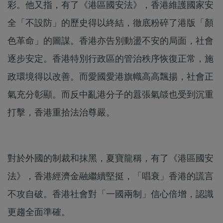
彩。他又指，有了《港區國安法》，香港維護國家安
全「不設防」的歷史得以終結，徹底粉碎了港版「顏
色革命」的圖謀。香港亦告別動盪不安的局面，社會
逐步安定。香港特別行政區的管治秩序恢復正常，施
政環境得以改善。而愛國愛港旗幟高高飄揚，社會正
氣充分彰顯。而反中亂港分子的囂張氣燄也受到沉重
打擊，香港重拾法治尊嚴。
對於外國的制裁和抹黑，夏寶龍稱，有了《港區國安
法》，香港經濟金融繼續堅挺，「唱衰」香港的謊言
不攻自破。香港社會對「一國兩制」信心倍增，認識
更趨全面準確。