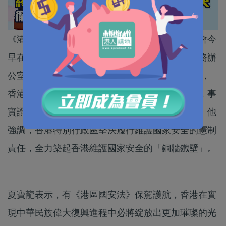
《港區國安法》實施一周年回顧與展望專題研討會今
早在北京舉行。全國政協副主席、國務院港澳事務辦
公室主任夏寶龍出席開幕式並講話。 夏寶龍表示，
香港現時的變化，彰顯《港區國安法》強大威力，事
實證明這部法律是保香港安全、安定、安寧之法。他
強調，香港特別行政區堅決履行維護國家安全的憲制
責任，全力築起香港維護國家安全的「銅牆鐵壁」。
夏寶龍表示，有《港區國安法》保駕護航，香港在實
現中華民族偉大復興進程中必將綻放出更加璀璨的光