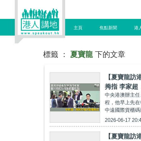
主頁
焦點新聞
港
標籤 ：
夏寶龍
下的文章
【夏寶龍訪
拇指 李家超
中央港澳辦主任
程，他早上先在
中遠國際貨櫃碼
2026-06-17 20:
【夏寶龍訪港