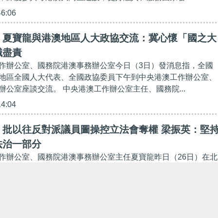
46:06
】夏寶龍與港澳地區人大政協交流：冀心懷「國之大
職盡責
作辦公室、國務院港澳事務辦公室今日（3日）發消息指，全國
地區全國人大代表、全國政協委員下午到中央港澳工作辦公室、
辦公室座談交流。 中央港澳工作辦公室主任、國務院...
14:04
】批以往反對派議員圖操控立法會奪權 梁振英：堅
法治一部分
作辦公室、國務院港澳事務辦公室主任夏寶龍昨日（26日）在北
研究會舉行的專題研討會上致辭時，提到特別行政區「行政立法
機關主導的本質。全國政協副主席、前特首梁振英今...
53:45