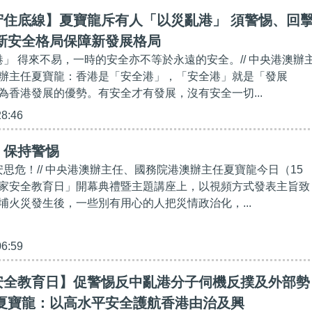
守住底線】夏寶龍斥有人「以災亂港」 須警惕、回
以新安全格局保障新發展格局
港」 得來不易，一時的安全亦不等於永遠的安全。// 中央港澳辦
辦主任夏寶龍：香港是「安全港」，「安全港」就是「發展
為香港發展的優勢。有安全才有發展，沒有安全一切...
28:46
】保持警惕
安思危！// 中央港澳辦主任、國務院港澳辦主任夏寶龍今日（15
家安全教育日」開幕典禮暨主題講座上，以視頻方式發表主旨致
埔火災發生後，一些別有用心的人把災情政治化，...
06:59
安全教育日】促警惕反中亂港分子伺機反撲及外部勢
 夏寶龍：以高水平安全護航香港由治及興