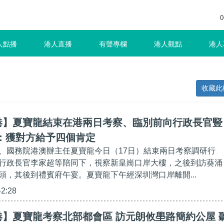
0
人點播
港人直播
有聲專欄
港人觀點
港人
收藏此
港】夏寶龍結束在港兩日考察、臨別前向行政長官豎
：獲對方給予四個肯定
、國務院港澳辦主任夏寶龍今日（17日）結束兩日考察調研行
行政長官李家超等陪同下，視察新皇崗口岸大樓，之後到訪葵涌
頭，其後到禮賓府午宴。夏寶龍下午經深圳灣口岸離開...
42:28
】夏寶龍考察北部都會區 訪元朗攸壆路簡約公屋 