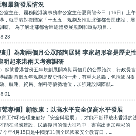
匯報最新發展情況
公室主任、國務院港澳事務辦公室主任夏寶龍今日（16日）上午
港，就香港對接國家「十五五」規劃及推動北部都會區建設，展
調研。 為了解北部都會區總體發展規劃和重點項目...
58:28
規劃】為期兩個月公眾諮詢展開 李家超形容是歷史
龍明起來港兩天考察調研
日）起就香港首份五年規劃展開為期兩個月的公眾諮詢，行政長官
港編制首個五年規劃是歷史性的一步，有重大意義，包括鞏固提
融、航運、貿易、創科等優勢地位，加強建設國際航...
36:01
有聲專欄】顧敏康：以高水平安全促高水平發展
安教育工作和合理兼顧好「安全與發展」，才能不斷釋放出香港的
才能在強國建設、民族復興的偉大征程中，書寫出更加精彩的
/ 今年4月15日是中國第11個全民國家安全教育日，...