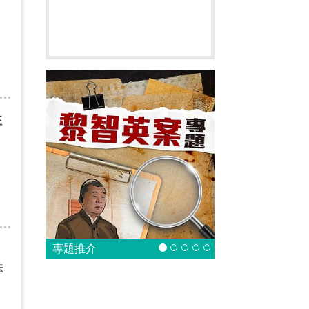
性
專題推介
法