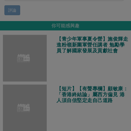
評論
你可能感興趣
【青少年軍事夏令營】施俊輝走
進粉嶺新圍軍營任講者 勉勵學
員了解國家發展及貢獻社會
【短片】【有聲專欄】顧敏康：
「香港終結論」屬西方偏見 港
人須自信堅定走自己道路