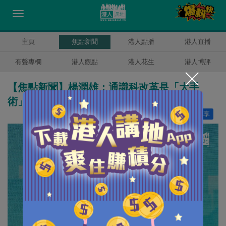
主頁
焦點新聞
港人點播
港人直播
有聲專欄
港人觀點
港人花生
港人博評
【焦點新聞】楊潤雄：通識科改革是「大手
術」
讚好
5
分享