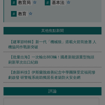
#
教育局
#
基本法
#
教育
其他焦點新聞
【建軍節特輯】新一代「機械狼」搭載火箭筒搶灘 人
機協同作戰新突破
【批量出海】一次輸出883輛！國產新能源重型拖頭
刷新單次出口紀錄
【創新科技】伊斯蘭脫維善紀念中學團隊受宏福苑慘
劇啟發 研警報系統助獨居長者築防火安全網
評論