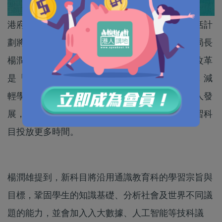
港府早前公布高中通識教育科課程改革方向，包括計
劃將科目改名、上課時數及內容減半等。教育局局長
楊潤雄接受《星島日報》專訪時指，形容通識科改革
是「大手術」，並強調新課程有助釋放上課時數，減
輕學生的學習負擔，以及讓學生有更多空間作全人發
展，例如學生可修讀多一個選修科，或在應用學習科
目投放更多時間。
楊潤雄提到，新科目將沿用通識教育科的學習宗旨與
目標，鞏固學生的知識基礎、分析社會及世界不同議
題的能力，並會加入入大數據、人工智能等技科議