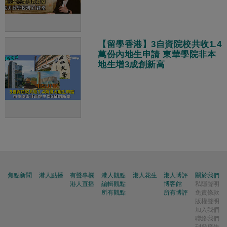
【留學香港】3自資院校共收1.4
萬份內地生申請 東華學院非本
地生增3成創新高
焦點新聞
港人點播
有聲專欄
港人觀點
港人花生
港人博評
關於我們
港人直播
編輯觀點
博客館
私隱聲明
所有觀點
所有博評
免責條款
版權聲明
加入我們
聯絡我們