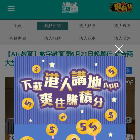
主頁
焦點新聞
港人點播
港人直播
有聲專欄
港人觀點
港人花生
港人博評
【AI+教育】數字教育周6月21日起舉行 結合兩
大旗艦活動 探討透過AI全面提升學與教效能
讚好
1
分享