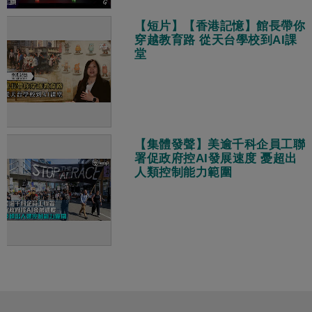
【短片】【香港記憶】館長帶你
穿越教育路 從天台學校到AI課
堂
【集體發聲】美逾千科企員工聯
署促政府控AI發展速度 憂超出
人類控制能力範圍