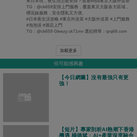
來日本玩，夜生活怎麼安排？透過Miya東京大阪外送茶
TG：@ck659安排上門服務，覆蓋東京大阪各大區域，
櫻花妹服務，安全隱私又方便。
#日本夜生活攻略 #東京外送茶 #大阪外送茶 #上門服務
#泡泡浴 #酒店上門
TG：@ck659 Gleezy:ck71mv 選妃榜單：qrq68.com
加載更多
你可能感興趣
【今日網圖】沒有最強只有更
強！
【短片】專家剖析AI熱潮下香港
機遇 楊德斌：AI+產業深度融合