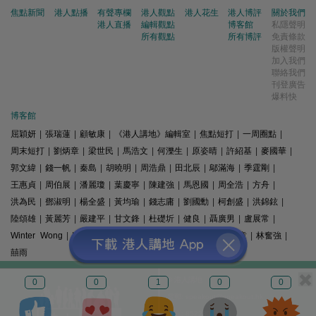
焦點新聞
港人點播
有聲專欄
港人觀點
港人花生
港人博評
關於我們
港人直播
編輯觀點
博客館
私隱聲明
所有觀點
所有博評
免責條款
版權聲明
加入我們
聯絡我們
刊登廣告
爆料快
博客館
屈穎妍
|
張瑞蓮
|
顧敏康
|
《港人講地》編輯室
|
焦點短打
|
一周圈點
|
周末短打
|
劉炳章
|
梁世民
|
馬浩文
|
何濼生
|
原姿晴
|
許紹基
|
麥國華
|
郭文緯
|
錢一帆
|
秦島
|
胡曉明
|
周浩鼎
|
田北辰
|
鄔滿海
|
季霆剛
|
王惠貞
|
周伯展
|
潘麗瓊
|
葉慶寧
|
陳建強
|
馬恩國
|
周全浩
|
方舟
|
洪為民
|
鄧淑明
|
楊全盛
|
黃均瑜
|
錢志庸
|
劉國勳
|
柯創盛
|
洪錦鉉
|
陸頌雄
|
黃麗芳
|
嚴建平
|
甘文鋒
|
杜礎圻
|
健良
|
聶廣男
|
盧展常
|
Winter Wong
|
K2
|
梁文新
|
羅崑
|
姚銘
|
陳志豪
|
精選文章
|
林奮強
|
囍雨
© 港人講地
0
0
1
0
0
電郵: speakout@speakout.hk
傳真: 85228041301