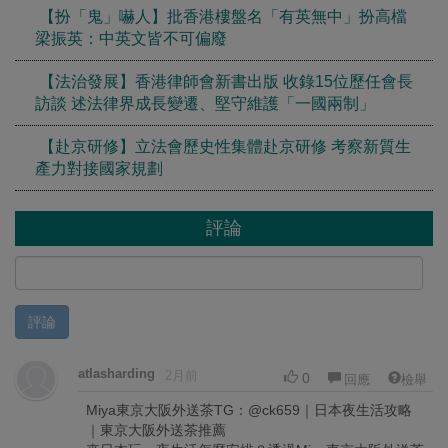
【扮「鬼」嚇人】批香港樓盤名「有英無中」扮高檔
梁振英：中英文皆不可偏廢
【法治發展】香港律師會新書出版 收錄15位歷任會長
訪談 述法律界成長變遷、堅守維護「一國兩制」
【赴京研修】立法會歷史性集體赴京研修 考察新質生
產力對接國家規劃
評論
評論
atlasharding
2月前
0
回應
檢舉
Miya東京大阪外送茶TG：@ck659｜日本夜生活攻略
｜東京大阪外送茶推薦