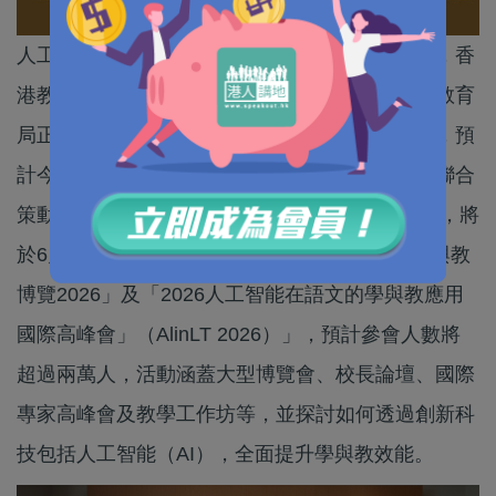
人工智能正以前所未有的速度重塑全球教育生態，香
港教育界正處於加速數字轉型的關鍵階段，香港教育
局正密鑼緊鼓制定《中小學數字教育發展藍圖》，預
計今年內正式發表。由香港教育局及香港教育城聯合
策動的年度教育科技界盛事「數字教育周2026」，將
於6月21日至27日舉行，結合兩大旗艦活動「學與教
博覽2026」及「2026人工智能在語文的學與教應用
國際高峰會」（AlinLT 2026）」，預計參會人數將
超過兩萬人，活動涵蓋大型博覽會、校長論壇、國際
專家高峰會及教學工作坊等，並探討如何透過創新科
技包括人工智能（AI），全面提升學與教效能。