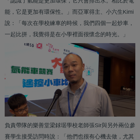
「認識了氫能是更加環保，它只會排出水。相比於電
能，它是更加有環保性。」而亞軍得主、小六生Kimi
說：「每次在學校練車的時候，我們四個一起炒車，
一起比拼，我覺得是在小學裡面很懷念的時光。」
負責帶隊的樂善堂梁銶琚學校老師張Sir與另外兩位參
賽學生接受訪問時說：「他們也很有心機去做，尤其