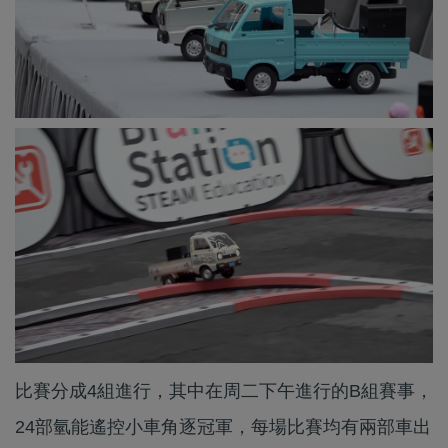
比賽分成4組進行，其中在周二下午進行的B組賽事，
24部氫能遙控小車角逐冠軍，每場比賽均有兩部車出