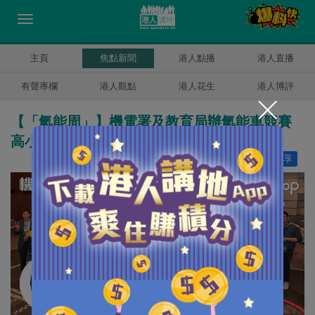
主頁
焦點新聞
港人點播
港人直播
有聲專欄
港人觀點
港人花生
港人博評
【「氫能周」】機電署及教育局辦氫能車競賽
高小生展現新能源技術：認識氫能更環保
讚好
0
分享