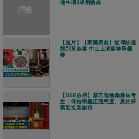
地生增3成創新高
【短片】【家鄉美食】從傳統燒
鵝到黃魚宴 中山上演廚神爭霸
賽
【DSE放榜】蔡若蓮勉勵應屆考
生：保持積極正面態度、勇於探
索迎接新旅程