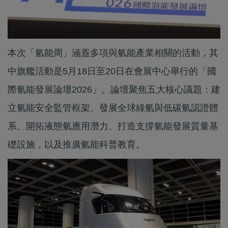
本次「氫能周」涵蓋多項與氫能產業相關的活動，其
中旗艦活動是5月18日至20日在會展中心舉行的「國
際氫能發展論壇2026」。論壇聚焦五大核心議題：建
立氫能安全監管框架、發展全球綠氫與低碳氫認證體
系、開拓液態氫應用潛力、打造支撐氫能發展質量基
礎設施，以及推廣氫能科普教育。