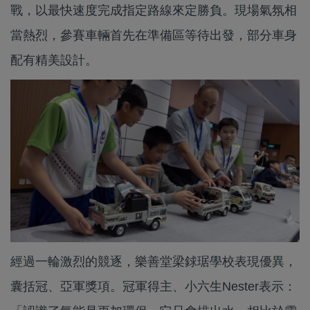
戰，以最快速度完成指定路線來定勝負。現場氣氛相
當熱烈，參賽車輛首先在準備區等待出發，部分車身
配有精美設計。
經過一輪激烈的競逐，樂善堂梁銶琚學校表現優異，
囊括冠、亞軍獎項。冠軍得主、小六生Nester表示：