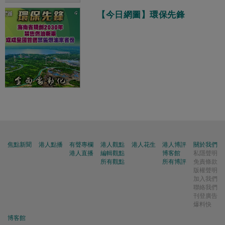
【今日網圖】環保先鋒
焦點新聞
港人點播
有聲專欄
港人觀點
港人花生
港人博評
關於我們
港人直播
編輯觀點
博客館
私隱聲明
所有觀點
所有博評
免責條款
版權聲明
加入我們
聯絡我們
刊登廣告
爆料快
博客館