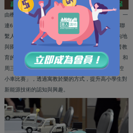
由機電工程署主辦的「氫能周」活動周一（18日）一
連6日在灣仔會議展覽中心舉行，透過香港「超級聯
繫人」和「超級增值人」的角色，推動成為連接內地
與國際市場的綠色氫能示範基地。為配合氫能科普教
育的推廣，機電工程署和教育局更於周二（19日）和
周三（20日）舉辦「氫能車競賽大挑戰2026｜遙控
小車比賽」，透過寓教於樂的方式，提升高小學生對
新能源技術的認知與興趣。