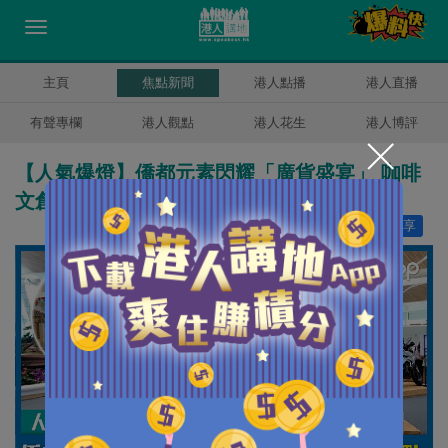
主頁
焦點新聞
港人點播
港人直播
有聲專欄
港人觀點
港人花生
港人博評
【人氣爆燈】僑都元素閃耀「廣貨盛宴」 咖啡
文創成焦點
讚好
1
分享