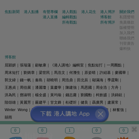
焦點新聞
港人點播
有聲專欄
港人觀點
港人花生
港人博評
關於我們
港人直播
編輯觀點
博客館
私隱聲明
所有觀點
所有博評
免責條款
版權聲明
加入我們
聯絡我們
刊登廣告
爆料快
博客館
屈穎妍
|
張瑞蓮
|
顧敏康
|
《港人講地》編輯室
|
焦點短打
|
一周圈點
|
周末短打
|
劉炳章
|
梁世民
|
馬浩文
|
何濼生
|
原姿晴
|
許紹基
|
麥國華
|
郭文緯
|
錢一帆
|
秦島
|
胡曉明
|
周浩鼎
|
田北辰
|
鄔滿海
|
季霆剛
|
王惠貞
|
周伯展
|
潘麗瓊
|
葉慶寧
|
陳建強
|
馬恩國
|
周全浩
|
方舟
|
洪為民
|
鄧淑明
|
楊全盛
|
黃均瑜
|
錢志庸
|
劉國勳
|
柯創盛
|
洪錦鉉
|
陸頌雄
|
黃麗芳
|
嚴建平
|
甘文鋒
|
杜礎圻
|
健良
|
聶廣男
|
盧展常
|
Winter Wong
|
K2
|
梁文新
|
羅崑
|
姚銘
|
陳志豪
|
精選文章
|
林奮強
|
囍雨
© 港人講地
0
0
1
0
0
電郵: speakout@speakout.hk