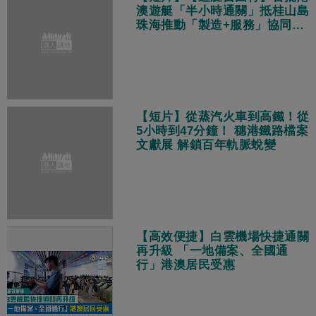
澳遊艇「半小時通關」抵桂山島
珠海推動「製造+服務」協同發
展
【短片】從蒸汽火車到高鐵！從
5小時到47分鐘！ 穗港鐵路檔案
文獻展 解鎖百年軌脈蛻變
【高效便捷】白雲機場快捷通關
再升級 「一地備案、全國通
行」港澳居民受惠