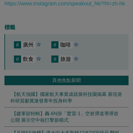
https://www.instagram.com/speakout_hk/?hl=zh-hk
標籤
#
廣州
#
咖啡
#
飲食
#
旅遊
其他焦點新聞
【航天強國】國家航天事業成就展科技園揭幕 展現港
科研貢獻冀激發青年投身科學
【建軍節特輯】轟-6N掛「驚雷-1」空射彈道導彈首
公開 展示空中核打擊新模式
【JUPAS放榜】港大中大各取錄12名DSE狀元 醫科