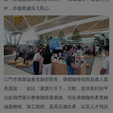
IP，亦越來越深入民心。
江門市商業協會策劃部部長、僑都咖啡招商負責人葉
美霞說：「依託『廣貨行天下』活動，提供更好的平
台給我們展示整條咖啡產業鏈。現在僑都咖啡產業鏈
涵蓋種植、加工烘焙、器具設備生產，以至人才培訓