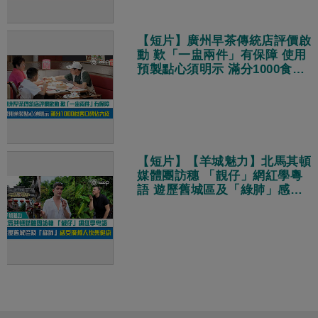
【短片】廣州早茶傳統店評價啟
動 歎「一盅兩件」有保障 使用
預製點心須明示 滿分1000食客
口碑佔六成
【短片】【羊城魅力】北馬其頓
媒體團訪穗 「靚仔」網紅學粵
語 遊歷舊城區及「綠肺」感受
廣州人快樂健康