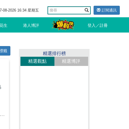
7-08-2026 16:34 星期五
訂閱通訊
花生
港人博評
登入／註冊
標籤
精選排行榜
精選觀點
精選博評
引
島