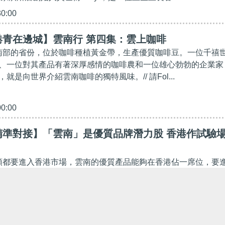
30:00
港青在邊城】雲南行 第四集：雲上咖啡
西南部的省份，位於咖啡種植黃金帶，生產優質咖啡豆。一位千禧
、一位對其產品有著深厚感情的咖啡農和一位雄心勃勃的企業家
就是向世界介紹雲南咖啡的獨特風味。// 請Fol...
00:00
精準對接】「雲南」是優質品牌潛力股 香港作試驗
崩頭都要進入香港市場，雲南的優質產品能夠在香港佔一席位，要
渠成！// 雲南省普洱市被譽為「中國咖啡之都」，一家精品咖啡
拉出紫荊花圖案的咖啡，迎來千名香港企業家雲南...
30:00