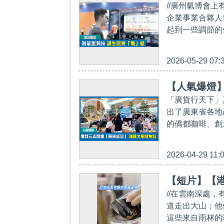
//廣州氫博會
企業事業合夥人
起到一些調節的
2026-05-29 07:
【人氣爆燈
「廣貨行天下」
出了廣東省各地
的僑都咖啡、創
2026-04-29 11:
【短片】【港
//在雲南深處
道走出大山；他
這些來自雨林的咖