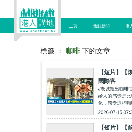
主頁
焦點新聞
港
標籤 ：
咖啡
下的文章
【短片】【
國際客
//老城飄出咖啡
給人的感覺是比
化，感受這杯咖
2026-07-15 07:
【短片】【