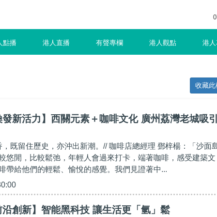
0
人點播
港人直播
有聲專欄
港人觀點
港人
收藏此
煥發新活力】西關元素＋咖啡文化 廣州荔灣老城吸
香，既留住歷史，亦沖出新潮。// 咖啡店總經理 鄧梓楊：「沙面
較悠閒，比較鬆弛，年輕人會過來打卡，端著咖啡，感受建築文
啡帶給他們的輕鬆、愉悅的感覺。我們見證著中...
30:00
前沿創新】智能黑科技 讓生活更「氫」鬆