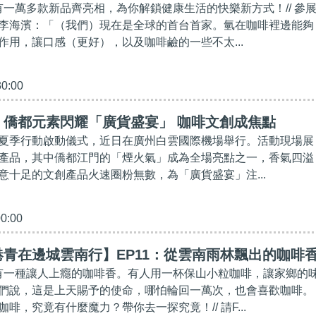
上有一萬多款新品齊亮相，為你解鎖健康生活的快樂新方式！// 參
李海濱：「（我們）現在是全球的首台首家。氫在咖啡裡邊能夠
作用，讓口感（更好），以及咖啡鹼的一些不太...
30:00
】僑都元素閃耀「廣貨盛宴」 咖啡文創成焦點
夏季行動啟動儀式，近日在廣州白雲國際機場舉行。活動現場展
產品，其中僑都江門的「煙火氣」成為全場亮點之一，香氣四溢
意十足的文創產品火速圈粉無數，為「廣貨盛宴」注...
00:00
青在邊城雲南行】EP11：從雲南雨林飄出的咖啡
，有一種讓人上癮的咖啡香。有人用一杯保山小粒咖啡，讓家鄉的
們說，這是上天賜予的使命，哪怕輪回一萬次，也會喜歡咖啡。
啡，究竟有什麼魔力？帶你去一探究竟！// 請F...