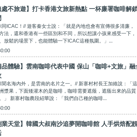
無處不旅遊】打卡香港文旅新熱點 一杯廉署咖啡解
門
你同ICAC！// 遊客秦女士說：「就是內地也會有宣傳很多清廉，
方法，還和香港有一些區別和不同，所以想讓小孩來感受一下，
放鬆的場景下，也能體驗一下ICAC這種氛圍。」...
30:00
精品體驗】雲南咖啡代表中國 保山「咖啡+文旅」融
收
咖啡聞名海內外，是雲南的名片之一。// 新寨村村長王加維說：「
洲漿果，下面矮灌木的是咖啡，咖啡需要遮蔭，遮蔭出來的品質
。」 新寨村咖農段紹華說：「我們自己種的咖啡...
30:00
創業天堂】韓國大叔南沙追夢開咖啡館 人手烘焙配
​