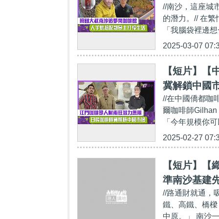
//南沙，這座
的潛力。// 
「我腦袋裡邊想
2025-03-07 07:
【短片】【
冀解鎖中國
//在中國僑都
爾咖啡師Gilh
「今年規模你可
2025-02-27 07:
【短片】【
準南沙基建
//路通財就通
鐵、高鐵、橋樑
中原。」 南沙一