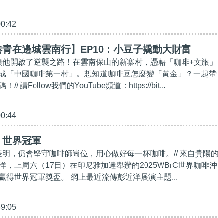
00:42
青在邊城雲南行】EP10：小豆子撬動大財富
，讓他開啟了逆襲之路！在雲南保山的新寨村，憑藉「咖啡+文旅」
成「中國咖啡第一村」。想知道咖啡豆怎麼變「黃金」？一起帶
 請Follow我們的YouTube頻道：https://bit...
00:44
】世界冠軍
軍表明，仍會堅守咖啡師崗位，用心做好每一杯咖啡。// 來自貴陽
，上周六（17日）在印尼雅加達舉辦的2025WBrC世界咖啡沖
贏得世界冠軍獎盃。 網上最近流傳彭近洋展演主題...
39:05