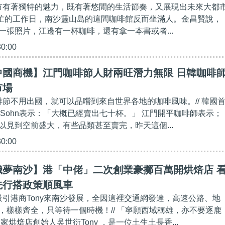
城市有​著獨特的魅力，既有著悠閒的生活節奏，又展現出未來大都
在繁忙的工作日，南沙靈山島的這間咖啡館反而坐滿人。金昌賢說，
一張照片，江邊有一杯咖啡，還有拿一本書或者...
30:00
中國商機】江門咖啡節人財兩旺潛力無限 日韓咖啡
市場
咖啡節不用出國，就可以品嚐到來自世界各地的咖啡風味。// 韓國
an Sohn表示：「大概已經賣出七十杯。」 江門開平咖啡師表示；
以見到空前盛大，有些品類甚至賣完，昨天這個...
30:00
織夢南沙】港「中佬」二次創業豪擲百萬開烘焙店 
先行搭政策順風車
，吸引港商Tony來南沙發展，全因這裡交通網發達，高速公路、地
，樣樣齊全，只等待一個時機！// 「寧願西域稱雄，亦不要逐鹿
家烘焙店創始人吳世衍Tony ，是一位土生土長香...