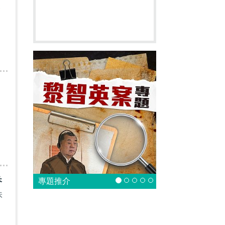
展
香
專題推介
味