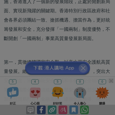
施，香港進入了一個新的發展階段，正處於開創新局
面、實現新飛躍的關鍵期。香港特別行政區政府和社
會各界必須團結一致、搶抓機遇、擔當作為，更好統
籌發展和安全，充分發揮「一國兩制」制度優勢，不
斷開創「一國兩制」事業高質量發展新局面。
第一，貫徹總體國家安全觀，以高水平安全護航高質
量發展。總體國家安全觀關鍵在於「總體」，突出大
安全理念，涵蓋傳統安全領域和非傳統安全領域。香
5
4
5
0
0
港高度國際化，必須統籌好外部安全和內部安全，更
加重視貿易打壓、金融風險、虛假信息傳播、海外利
好正
心心眼
好好笑
令人傷心
嬲爆
益保護等非傳統安全，以新安全格局保障新發展格