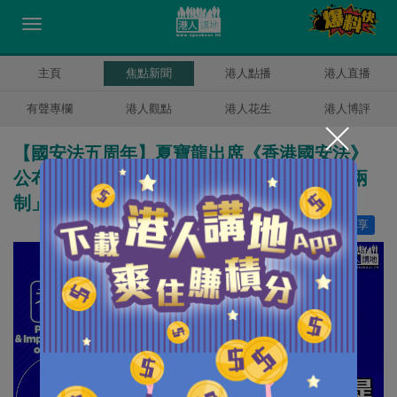
主頁
焦點新聞
港人點播
港人直播
有聲專欄
港人觀點
港人花生
港人博評
【國安法五周年】夏寶龍出席《香港國安法》
公布實施五周年論壇：國安法是捍衛「一國兩
制」守護神
讚好
15
分享